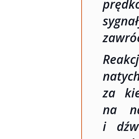
prędk
sygn
zawróc
Reak
naty
za ki
na na
i dźw