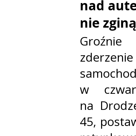
nad aut
nie zginą
Groźni
zderz
samocho
w czwar
na Drodz
45, postaw