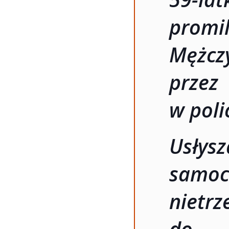
promi
Mężc
przez
w poli
Usłys
sam
nietrz
do 