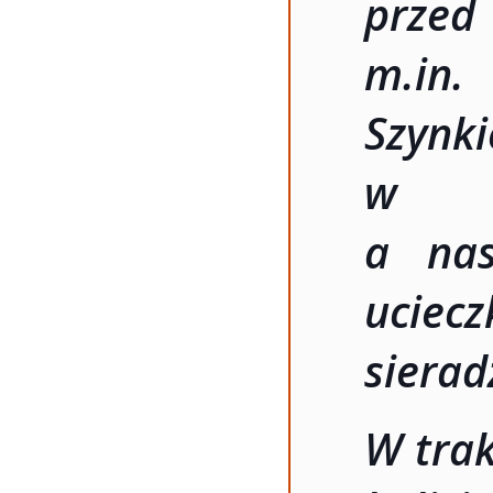
prze
m.in
Szynki
w po
a nas
ucie
sierad
W trak