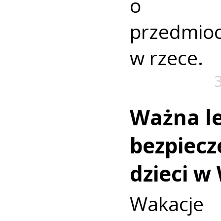
o nie
przedmio
w rzece.
Ważna le
bezpiecz
dzieci w
Wakac