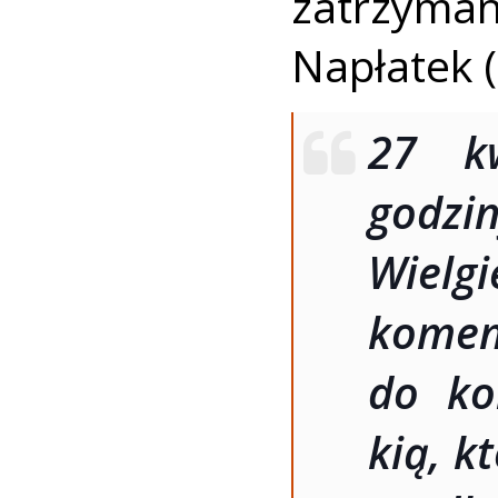
zatrzyma
Napłatek (
27 k
godzi
Wielg
komen
do ko
kią, k