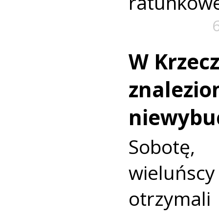
ratunkowe
W Krzec
znalezio
niewybu
Sobotę
wieluńs
otrzyma