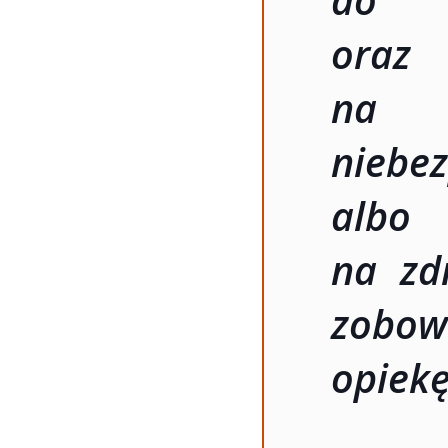
oraz
na
niebe
albo
na zd
zobo
opiekę