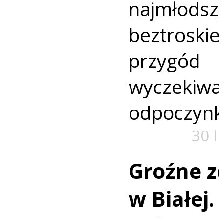
najmło
beztroski
przyg
wyczekiw
odpoczyn
30 
Groźne z
w Białej