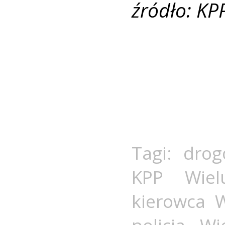
źródło: KP
Tagi:
drog
KPP Wiel
kierowca W