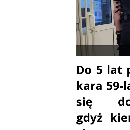
Do 5 lat
kara 59-l
się do
gdyż kie