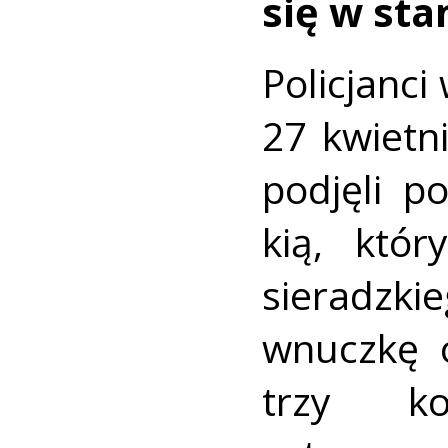
się w sta
Policjanci
27 kwietn
podjęli p
kią, któ
sieradzki
wnuczkę 
trzy ko