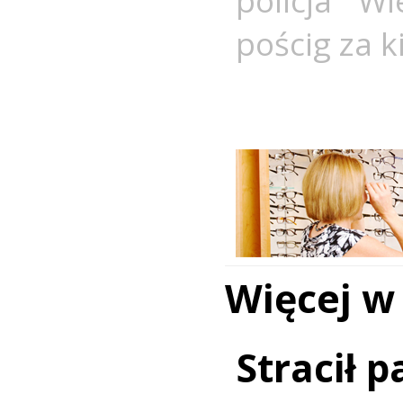
policja Wi
pościg za k
Więcej w
Stracił 