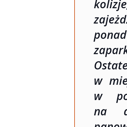
koli
zajeż
ponad
zapar
Osta
w mie
w pow
na d
panow