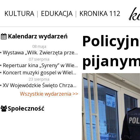
KULTURA
|
EDUKACJA
|
KRONIKA 112
Policyjn
Kalendarz wydarzeń
08 maja
Wystawa „Wilk. Zwierzęta przeklęte”
pijanym
07 sierpnia
Repertuar kina „Syreny” w Wieluniu w dn. od 7 do 13 sierpnia
Koncert muzyki gospel w Wieluniu
23 sierpnia
XV Wojewódzkie Święto Chrzanu
Wszystkie wydarzenia >>
Społeczność