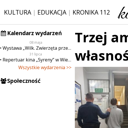
KULTURA
|
EDUKACJA
|
KRONIKA 112
Trzej a
Kalendarz wydarzeń
08 maja
Wystawa „Wilk. Zwierzęta przeklęte”
własnoś
31 lipca
Repertuar kina „Syreny” w Wieluniu w dn. od 31 lipca do 6 sierpnia
Wszystkie wydarzenia >>
Społeczność