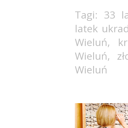
Tagi:
33 l
latek ukra
Wieluń
,
k
Wieluń
,
zł
Wieluń