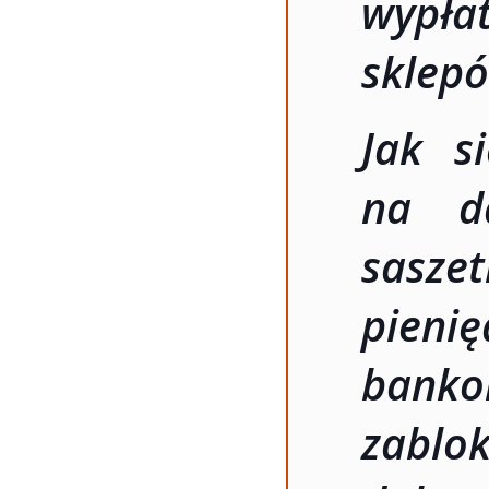
wypła
sklep
Jak s
na d
sasz
pieni
bank
zabl