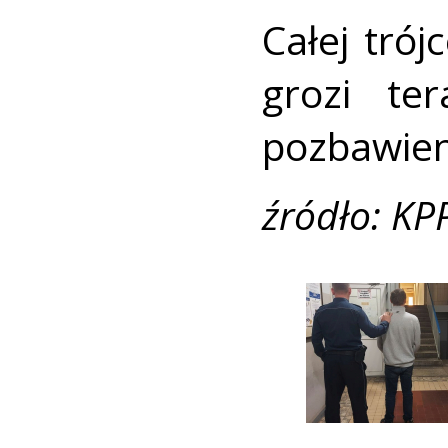
Całej tró
grozi te
pozbawien
źródło: KP