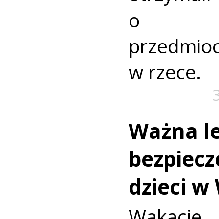
o nie
przedmio
w rzece.
Ważna le
bezpiecz
dzieci w
Wakac