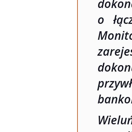
dokon
o łąc
Monit
zare
dok
prz
banko
Wielu