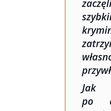
zaczę
szybk
krymi
zatr
własn
przywł
Jak 
po d