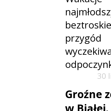
najmło
beztroski
przyg
wyczekiw
odpoczyn
30 
Groźne z
w Białej