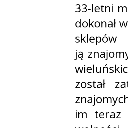
33-letni 
dokonał w
sklepów
ją znajom
wieluńsk
został z
znajomyc
im teraz