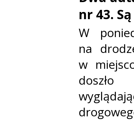
nr 43. S
W ponied
na drodz
w miejsc
doszło
wyglądaj
drogoweg