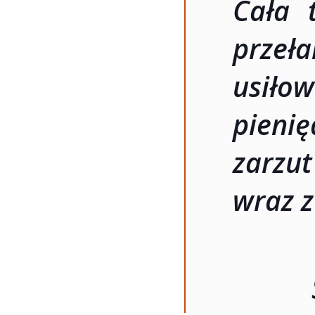
Cała t
przeła
usiłow
pieni
zarzu
wraz z