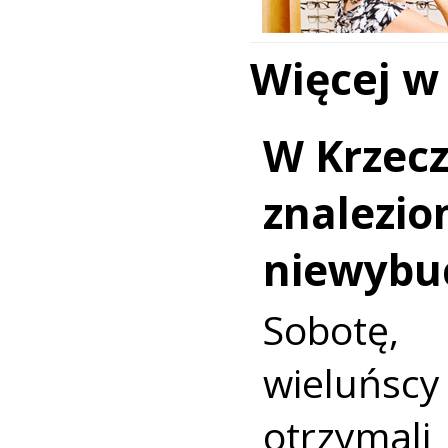
Więcej w
W Krzec
znalezio
niewybu
Sobotę
wieluńs
otrzyma