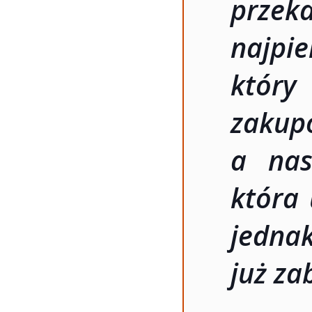
prze
najpi
któr
zakup
a nas
która
jedna
już z