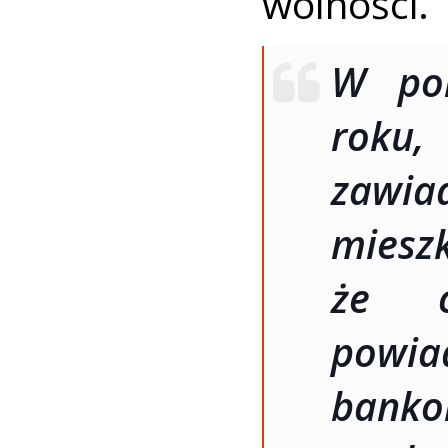
wolności.
W pon
roku, 
zawia
miesz
że c
powia
bank