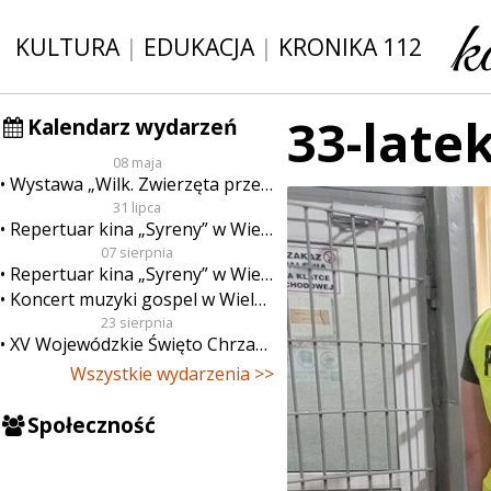
KULTURA
|
EDUKACJA
|
KRONIKA 112
33-late
Kalendarz wydarzeń
08 maja
Wystawa „Wilk. Zwierzęta przeklęte”
31 lipca
Repertuar kina „Syreny” w Wieluniu w dn. od 31 lipca do 6 sierpnia
07 sierpnia
Repertuar kina „Syreny” w Wieluniu w dn. od 7 do 13 sierpnia
Koncert muzyki gospel w Wieluniu
23 sierpnia
XV Wojewódzkie Święto Chrzanu
Wszystkie wydarzenia >>
Społeczność