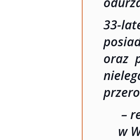
odurza
33-la
posia
oraz 
niele
przero
– r
w W