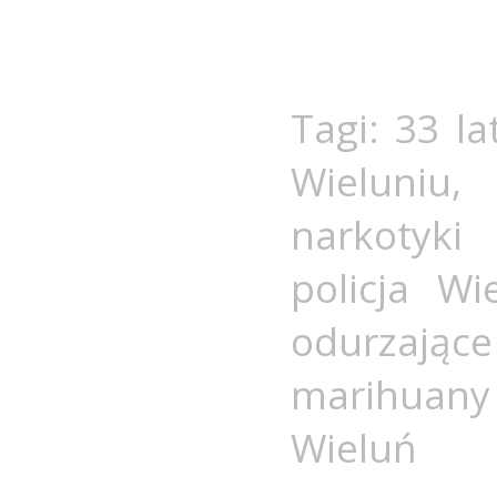
Tagi:
33 la
Wieluniu
narkotyki
policja Wi
odurzając
marihuany
Wieluń