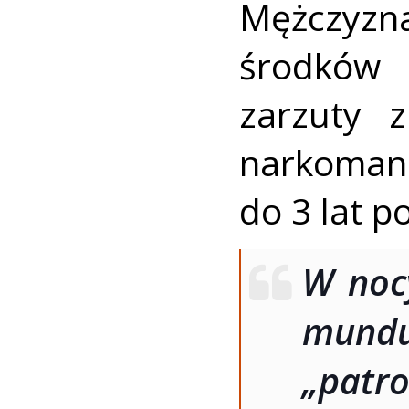
Mężczyzn
środków 
zarzuty 
narkomani
do 3 lat p
W noc
mund
„pat