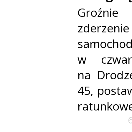
Groźni
zderz
samocho
w czwar
na Drodz
45, postaw
ratunkowe