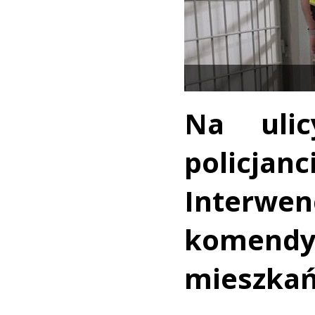
Na uli
policja
Interw
komendy
mieszkań