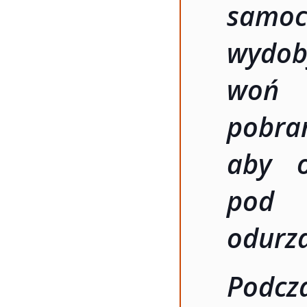
samo
wydob
woń 
pobra
aby o
pod 
odurza
Podc