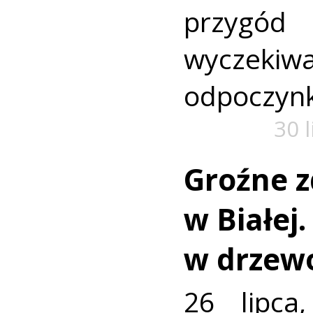
przyg
wyczekiw
odpoczyn
30 
Groźne z
w Białej
w drzew
26 lipca