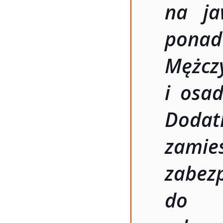
na ja
ponad
Mężc
i osad
Dod
zami
zabez
do 