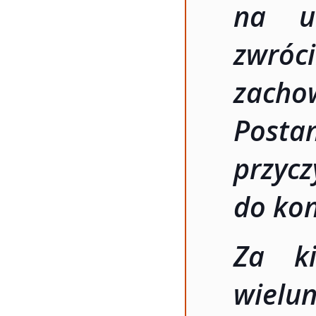
na u
zwró
zach
Postan
przyc
do kon
Za ki
wielu