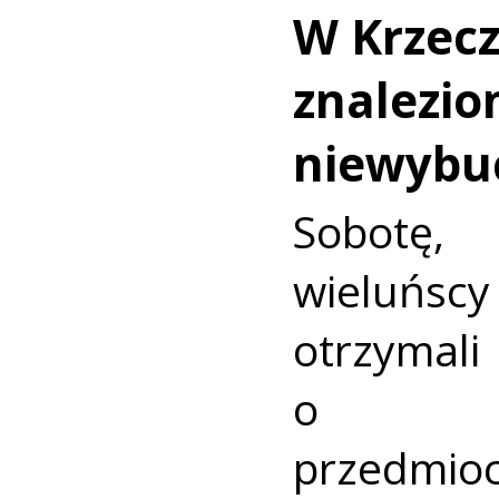
W Krzec
znalezio
niewybu
Sobotę
wieluńs
otrzyma
o nie
przedmio