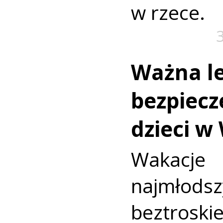
w rzece.
Ważna le
bezpiecz
dzieci w
Wakac
najmło
beztroski