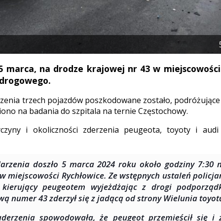
 marca, na drodze krajowej nr 43 w miejscowości
drogowego.
zenia trzech pojazdów poszkodowane zostało, podróżujące a
iono na badania do szpitala na ternie Częstochowy.
czyny i okoliczności zderzenia peugeota, toyoty i audi 
arzenia doszło 5 marca 2024 roku około godziny 7:30 
 w miejscowości Rychłowice. Ze wstępnych ustaleń policja
k kierujący peugeotem wyjeżdżając z drogi podporzą
wą numer 43 zderzył się z jadącą od strony Wielunia toyot
uderzenia spowodowała, że peugeot przemieścił się i z