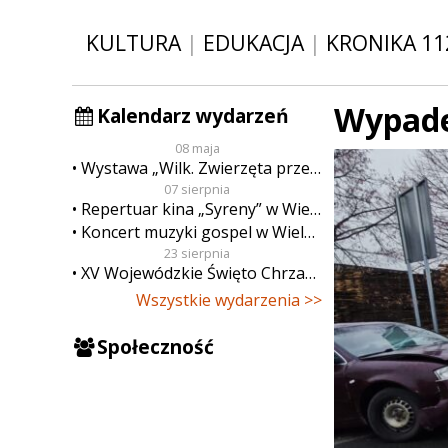
KULTURA
|
EDUKACJA
|
KRONIKA 11
Wypade
Kalendarz wydarzeń
08 maja
Wystawa „Wilk. Zwierzęta przeklęte”
07 sierpnia
Repertuar kina „Syreny” w Wieluniu w dn. od 7 do 13 sierpnia
Koncert muzyki gospel w Wieluniu
23 sierpnia
XV Wojewódzkie Święto Chrzanu
Wszystkie wydarzenia >>
Społeczność