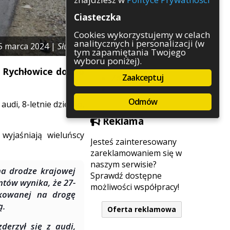
Rozrywka
Ciasteczka
Służby
Sport
Cookies wykorzystujemy w celach
analitycznych i personalizacji (w
Środowisko
5 marca 2024 |
Służby
tym zapamiętania Twojego
Szkolnictwo
wyboru poniżej).
Wydarzenia
 Rychłowice doszło
Zaakceptuj
Zapowiedzi
Zdrowie
Odmów
udi, 8-letnie dziecko,
Reklama
wyjaśniają wieluńscy
Jesteś zainteresowany
zareklamowaniem się w
naszym serwisie?
na drodze krajowej
Sprawdź dostępne
ntów wynika, że 27-
możliwości współpracy!
dkowanej na drogę
ą.
Oferta reklamowa
derzył się z audi,