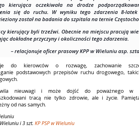
ego kierująca oczekiwała na drodze podporządkowa
enia się do ruchu. W wyniku tego zdarzenia 8-latek
ieziony został na badania do szpitala na ternie Częstoch
cy kierujący byli trzeźwi. Obecnie na miejscu pracują w
ając dokładne przyczyny i okoliczności tego zdarzenia.
– relacjonuje oficer prasowy KPP w Wieluniu asp. szt
luje do kierowców o rozwagę, zachowanie szczeg
eganie podstawowych przepisów ruchu drogowego, takic
gowych.
hwila nieuwagi i może dojść do poważnego w sk
zkodowani tracą nie tylko zdrowie, ale i życie. Pamięt
eżny od nas samych.
ieluniu
 Wieluniu i 3 szt.
KP PSP w Wieluniu