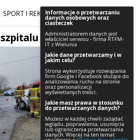
Informacje o przetwarzaniu
SPORT I REKREACJA
|
INWESTYCJE
danych osobowych oraz
ciasteczek
Administratorem danych jest
szpitalu
Szukaj
właściciel serwisu - firma RTFM-
IT z Wielunia
Jakie dane przetwarzamy i w
jakim celu?
Kategorie
Strona wykorzystuje rozwiązania
firm Google i Facebook służące do
Architektura
analizowania ruchu na stronie
Gospodarka
oraz personalizacji
Handel
wyświetlanych treści.
Infrastruktura
Jakie masz prawa w stosunku
Komunikaty
do przetwarzanych danych?
Kultura
Możesz w każdej chwili zażądać
Polityka
wglądu, poprawienia, usunięcia
Pozostałe
lub ograniczenia przetwarzania
Psychologia
danych. Więcej na ten temat
Rolnictwo
znajdziesz w
Polityce Prywatności