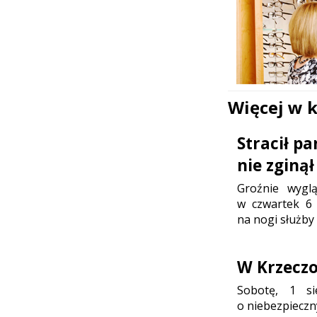
Więcej w 
Stracił p
nie zginął
Groźnie wygl
w czwartek 6 
na nogi służby
W Krzeczo
Sobotę, 1 sie
o niebezpieczn