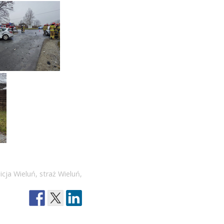
icja Wieluń
,
straż Wieluń
,