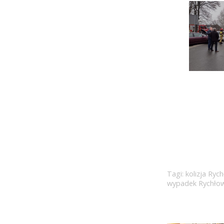
Tagi:
kolizja Ryc
wypadek Rychłow