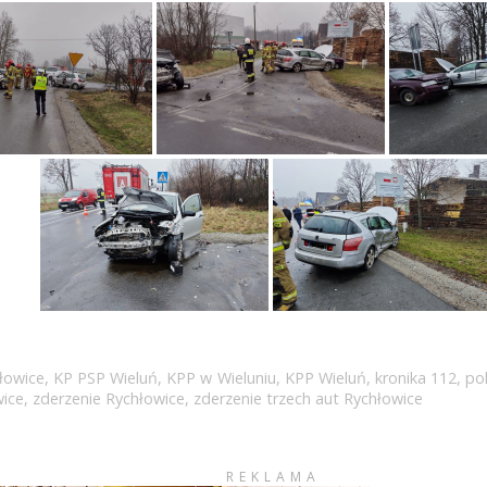
hłowice
,
KP PSP Wieluń
,
KPP w Wieluniu
,
KPP Wieluń
,
kronika 112
,
pol
ice
,
zderzenie Rychłowice
,
zderzenie trzech aut Rychłowice
REKLAMA