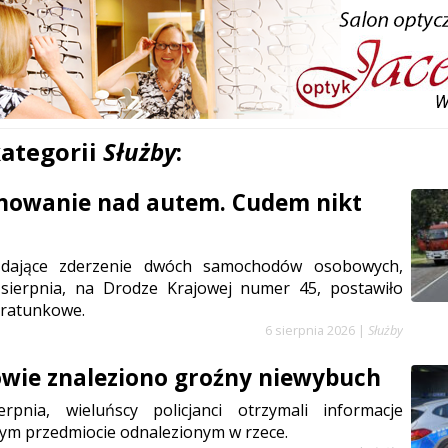
kategorii
Służby
:
anowanie nad autem. Cudem nikt
ądające zderzenie dwóch samochodów osobowych,
sierpnia, na Drodze Krajowej numer 45, postawiło
 ratunkowe.
6 sierpnia 2026
|
Służby
wie znaleziono groźny niewybuch
rpnia, wieluńscy policjanci otrzymali informacje
ym przedmiocie odnalezionym w rzece.