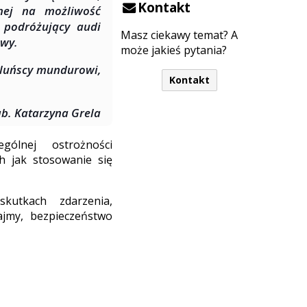
Kontakt
nej na możliwość
 podróżujący audi
Masz ciekawy temat? A
owy.
może jakieś pytania?
ieluńscy mundurowi,
Kontakt
ab. Katarzyna Grela
ólnej ostrożności
h jak stosowanie się
utkach zdarzenia,
ajmy, bezpieczeństwo