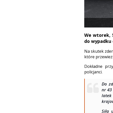
We wtorek, 5
do wypadku 
Na skutek zder
które przewiez
Dokładne przy
policjanci.
Do zd
nr 43
late
krajo
Siła 