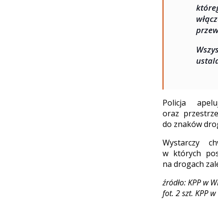
któr
włącz
przew
Wszys
ustal
Policja ape
oraz przestrz
do znaków dro
Wystarczy c
w których pos
na drogach zal
źródło: KPP w W
fot. 2 szt. KPP w