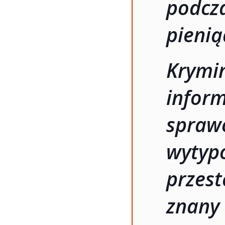
podcza
pienią
Krymin
infor
spra
wytyp
przes
znany