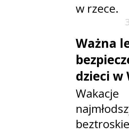
w rzece.
Ważna le
bezpiecz
dzieci w
Wakac
najmło
beztroski