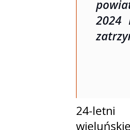
powia
2024 
zatrz
24-letn
wieluńsk