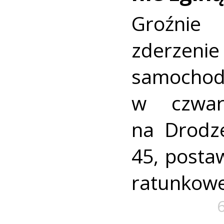
Groźni
zderz
samocho
w czwar
na Drodz
45, postaw
ratunkowe