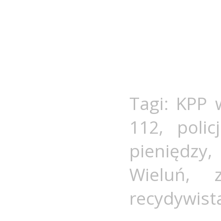
Tagi:
KPP 
112
,
polic
pieniędzy
Wieluń
,
recydywist