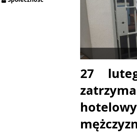
27 lute
zatrzyma
hotelo
mężczyzn