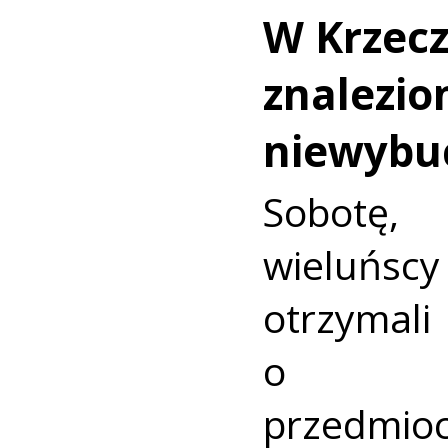
W Krzec
znalezio
niewybu
Sobotę
wieluńs
otrzyma
o nie
przedmio