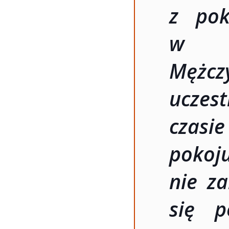
z pok
w sp
Mężcz
uczes
czasie
poko
nie za
się p