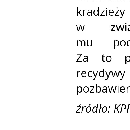
kradzie
w zwi
mu pod
Za to p
recydyw
pozbawien
źródło: KP