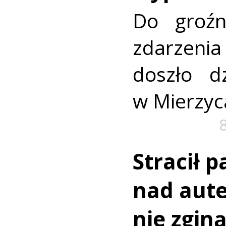
Do groźn
zdarze
doszło dz
w Mierzyc
Stracił 
nad aut
nie zginą