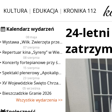
KULTURA
|
EDUKACJA
|
KRONIKA 112
24-letni
Kalendarz wydarzeń
08 maja
Wystawa „Wilk. Zwierzęta przeklęte”
zatrzy
07 sierpnia
Repertuar kina „Syreny” w Wieluniu w dn. od 7 do 13 sierpnia
08 sierpnia
Koncerty fortepianowe przy świecach
15 sierpnia
Spektakl plenerowy „Apokalipsa”
23 sierpnia
XV Wojewódzkie Święto Chrzanu
05 września
Bieszczadzkie Granie 2026
Wszystkie wydarzenia >>
Społeczność