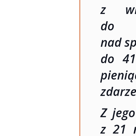
z wi
do k
nad sp
do 41
pieni
zdarze
Z jego
z 21 