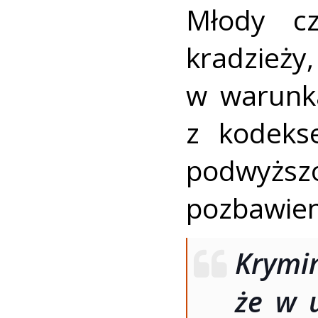
Młody cz
kradzieży
w warunk
z kodeks
podwyższ
pozbawien
Krymi
że w 