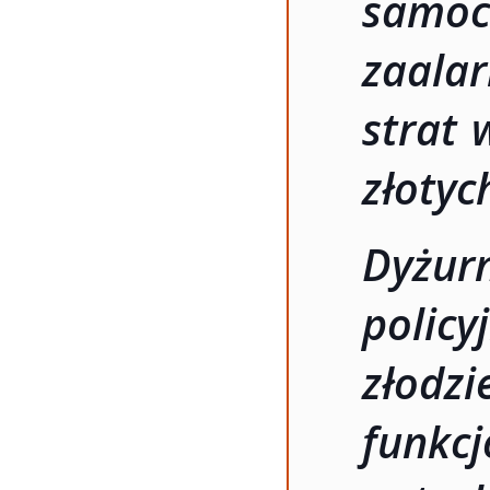
samo
zaala
strat 
złotyc
Dyżur
polic
złodz
funk