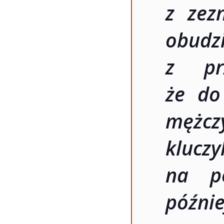
z zez
obud
z pr
że do
mężczy
kluc
na p
późni