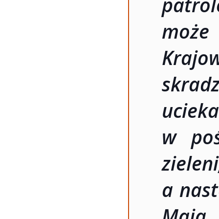
patro
może 
Kraj
skrad
ucieka
w poś
ziele
a nast
Maja