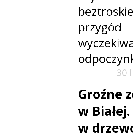
beztroski
przyg
wyczekiw
odpoczyn
30 
Groźne z
w Białej
w drzew