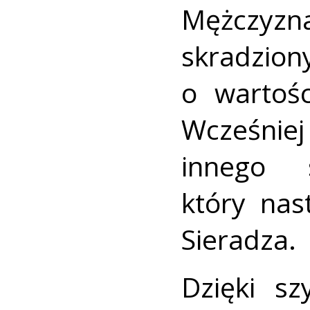
Mężczy
skradzi
o wartośc
Wcześnie
innego
który nas
Sieradza.
Dzięki sz