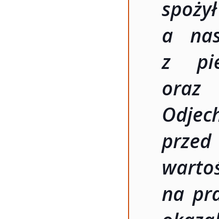
spoży
a nas
z pi
oraz
Odj
prze
warto
na pra