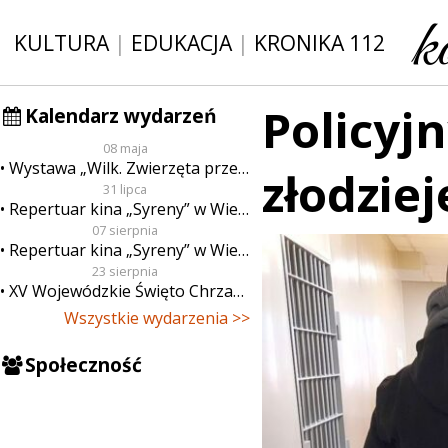
KULTURA
|
EDUKACJA
|
KRONIKA 112
Policyjn
Kalendarz wydarzeń
08 maja
Wystawa „Wilk. Zwierzęta przeklęte”
złodzi
31 lipca
Repertuar kina „Syreny” w Wieluniu w dn. od 31 lipca do 6 sierpnia
07 sierpnia
Repertuar kina „Syreny” w Wieluniu w dn. od 7 do 13 sierpnia
23 sierpnia
XV Wojewódzkie Święto Chrzanu
Wszystkie wydarzenia >>
Społeczność