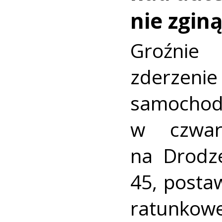
nie zginą
Groźni
zderz
samocho
w czwar
na Drodz
45, postaw
ratunkowe