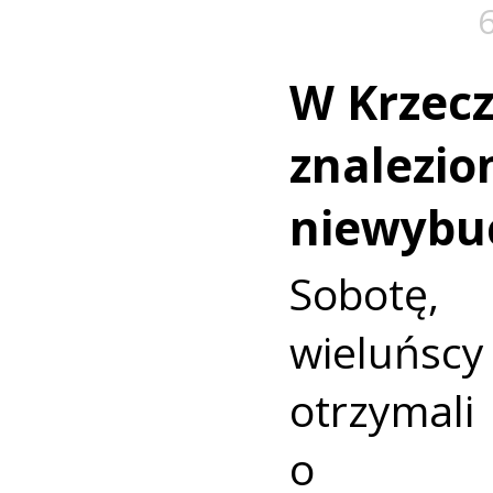
W Krzec
znalezio
niewybu
Sobotę
wieluńs
otrzyma
o nie