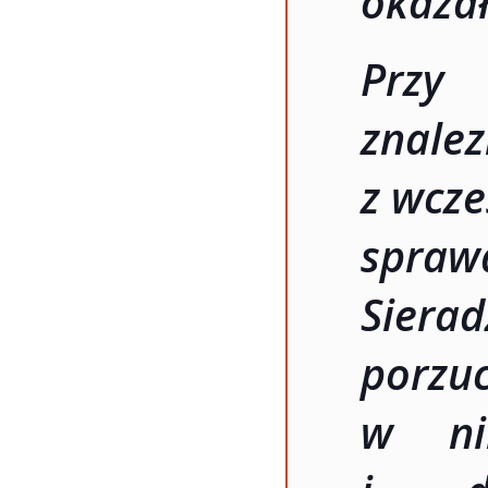
okazał
Przy
znale
z wcze
spraw
Sierad
porzuc
w ni