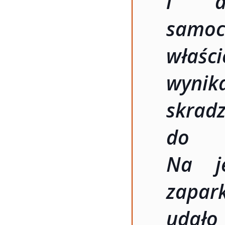
i do
samo
właści
wynika
skra
do s
Na je
zapa
udało