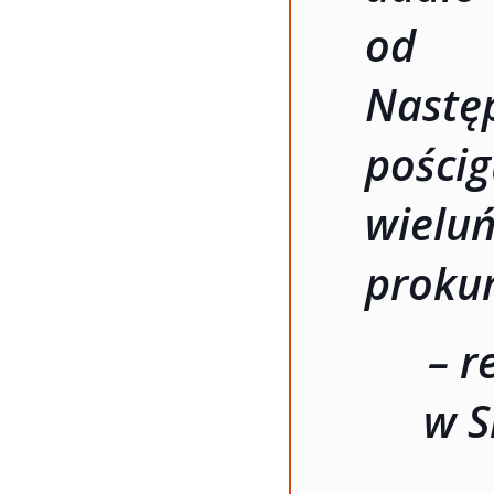
od p
Nastę
pośc
wieluń
prokur
– r
w S