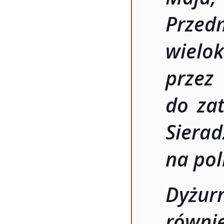
Przed
wie
prze
do zat
Siera
na pol
Dyżur
równi