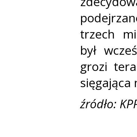
zdecyd
podejrza
trzech mi
był wcześ
grozi ter
sięgająca 
źródło: KP