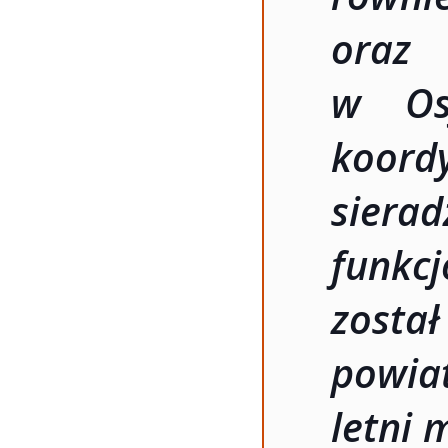
oraz
w Osj
koordy
sier
funkc
zosta
powia
letni 