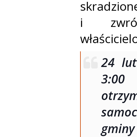
skradzion
i zwró
właściciel
24 lu
3:00
otrzy
samoc
gmin