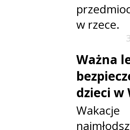
przedmio
w rzece.
Ważna le
bezpiecz
dzieci w
Wakac
najmło