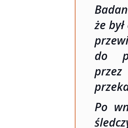
Bada
że był
przew
do po
przez
przek
Po wni
śled