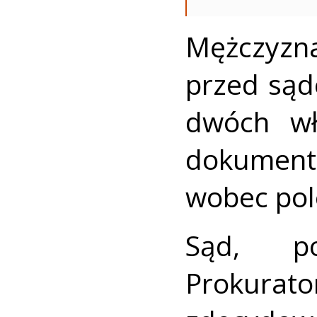
Mężczy
przed sąd
dwóch wł
dokument
wobec pol
Sąd, po
Prokurat