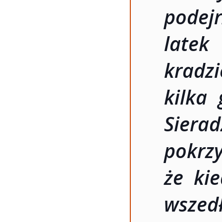
podej
latek
kradz
kilka 
Siera
pokrz
że ki
wszed