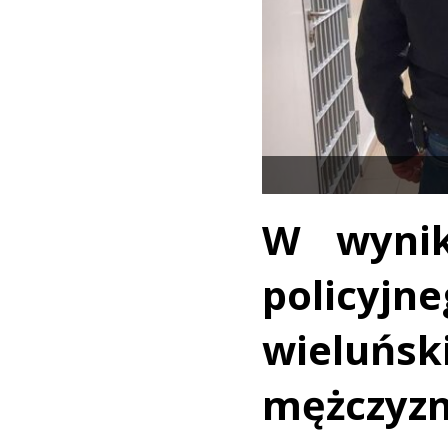
W wynik
policyj
wieluńs
mężczyzn