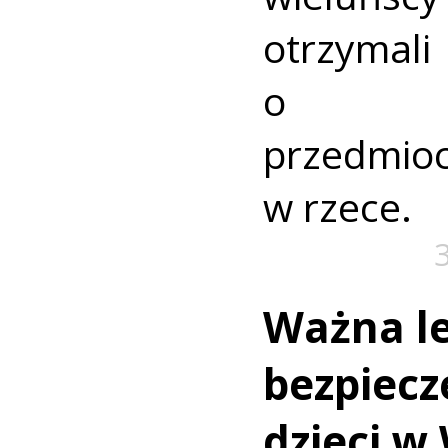
otrzyma
o nie
przedmio
w rzece.
Ważna le
bezpiecz
dzieci w