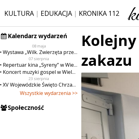
KULTURA
|
EDUKACJA
|
KRONIKA 112
Kolejny
Kalendarz wydarzeń
08 maja
Wystawa „Wilk. Zwierzęta przeklęte”
zakazu
07 sierpnia
Repertuar kina „Syreny” w Wieluniu w dn. od 7 do 13 sierpnia
Koncert muzyki gospel w Wieluniu
23 sierpnia
XV Wojewódzkie Święto Chrzanu
Wszystkie wydarzenia >>
Społeczność