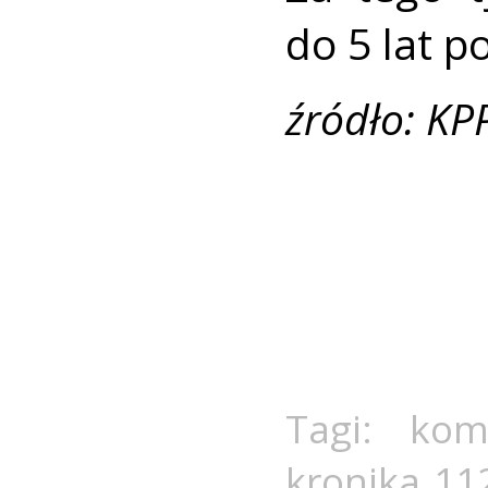
do 5 lat p
źródło: KP
Tagi:
kom
kronika 11