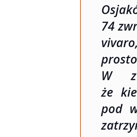
Osjak
74 zwr
vivar
pros
W zw
że ki
pod w
zatr