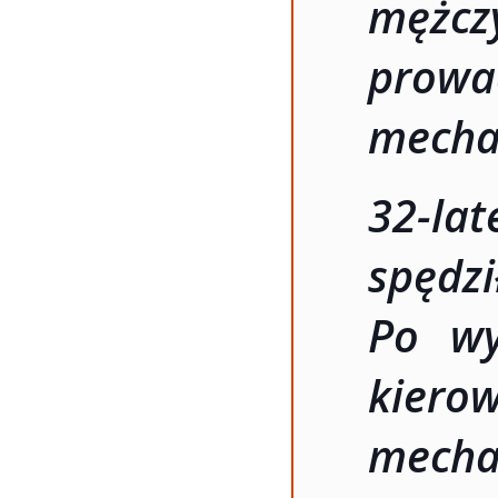
mężcz
pro
mecha
32-la
spędz
Po wy
kie
mec