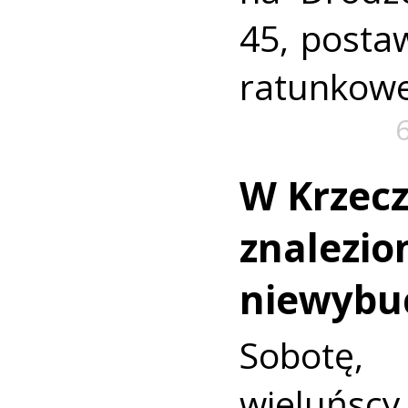
45, postaw
ratunkowe
W Krzec
znalezio
niewybu
Sobotę
wieluńs