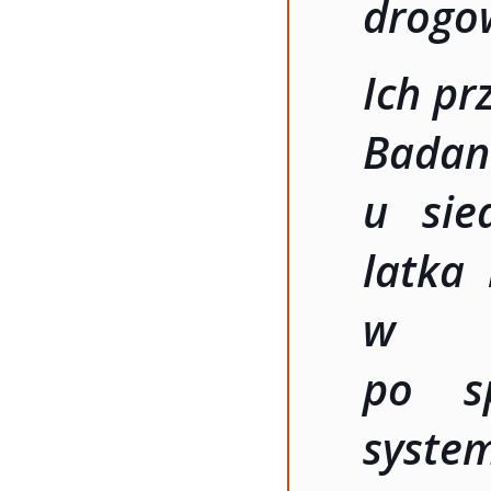
drogo
Ich pr
Bada
u sie
latka 
w o
po sp
syste