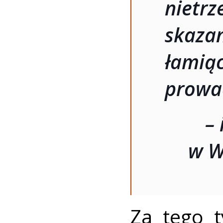
nietr
skaza
łamią
prowa
–
w W
Za tego t