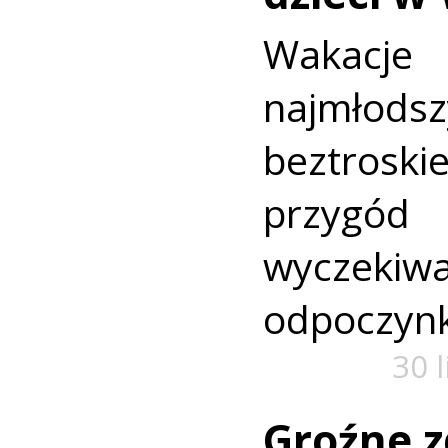
Wakac
najmło
beztroski
przyg
wyczekiw
odpoczyn
30 
Groźne z