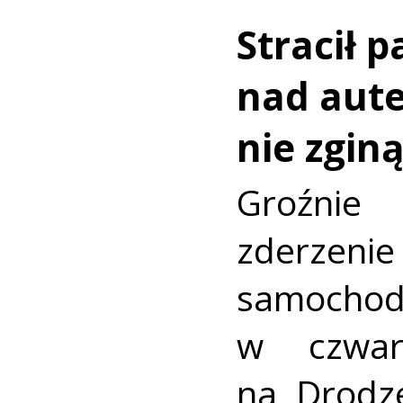
Stracił 
nad aut
nie zginą
Groźni
zderz
samocho
w czwar
na Drodz