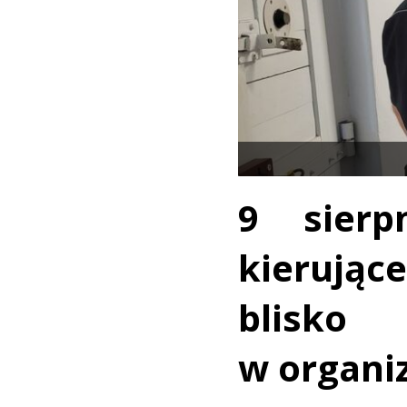
9 sierp
kierują
blisko
w organi