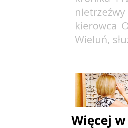
nietrzeź
kierowca 
Wieluń
,
słu
Więcej w