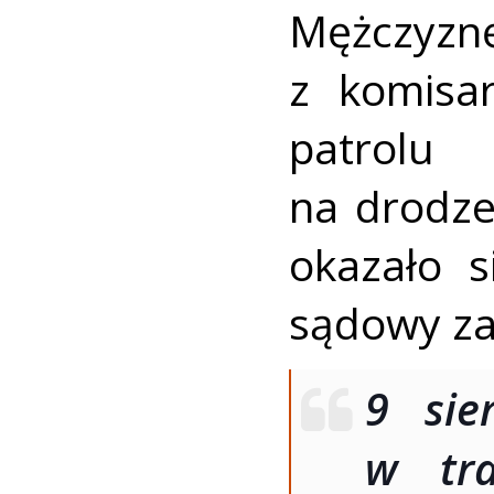
Mężczyz
z komisa
patrolu
na drodze
okazało 
sądowy za
9 sie
w tra