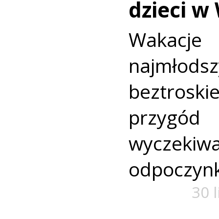
dzieci w
Wakac
najmło
beztroski
przyg
wyczekiw
odpoczyn
30 