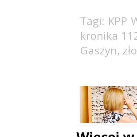
Tagi:
KPP W
kronika 11
Gaszyn
,
zło
Więcej w