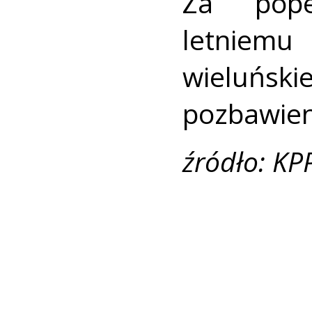
Za pope
letniem
wieluński
pozbawien
źródło: KP