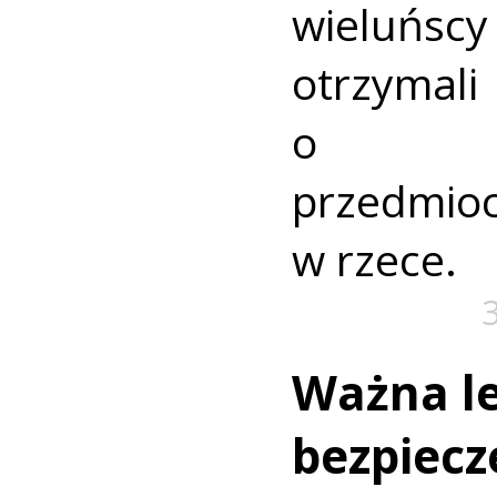
wieluńs
otrzyma
o nie
przedmio
w rzece.
Ważna le
bezpiecz