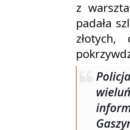
z warszt
padała sz
złotych, 
pokrzywd
Policj
wielu
infor
Gasz