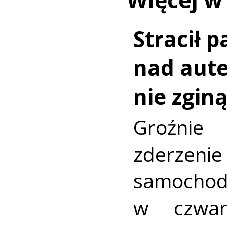
Stracił 
nad aut
nie zginą
Groźni
zderz
samocho
w czwar