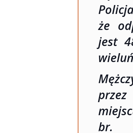
Poli
że od
jest 4
wieluń
Mężc
przez
miejs
br. 