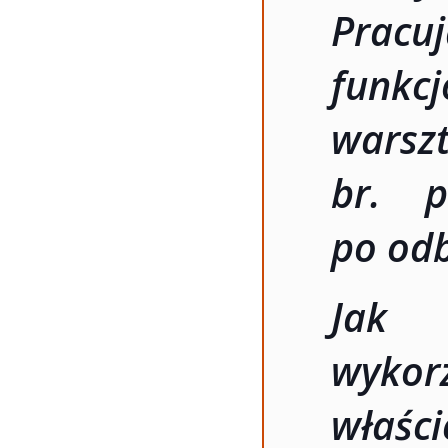
Pra
funkcj
warszt
br. p
po odb
Jak 
wykor
właści