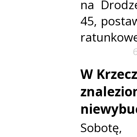
na Drodz
45, postaw
ratunkowe
W Krzec
znalezio
niewybu
Sobotę