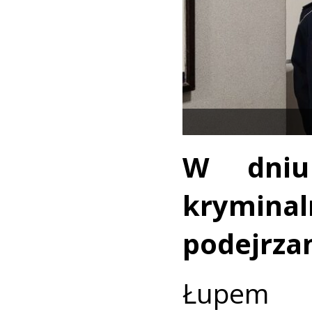
W dniu
krymina
podejrzan
Łupem 