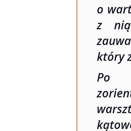
o wart
z nią
zauwa
który 
Po c
zori
warszt
kątow