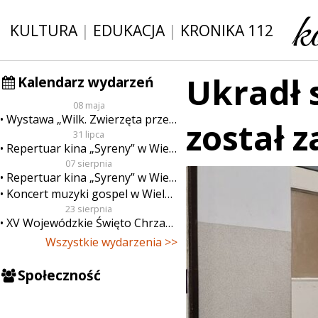
KULTURA
|
EDUKACJA
|
KRONIKA 112
Ukradł s
Kalendarz wydarzeń
08 maja
Wystawa „Wilk. Zwierzęta przeklęte”
został 
31 lipca
Repertuar kina „Syreny” w Wieluniu w dn. od 31 lipca do 6 sierpnia
07 sierpnia
Repertuar kina „Syreny” w Wieluniu w dn. od 7 do 13 sierpnia
Koncert muzyki gospel w Wieluniu
23 sierpnia
XV Wojewódzkie Święto Chrzanu
Wszystkie wydarzenia >>
Społeczność