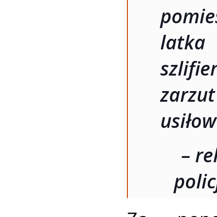
pomie
latka
szlifi
zarz
usiłow
– re
polic