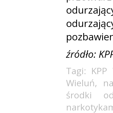
odurzają
odurzając
pozbawien
źródło: KP
Tagi:
KPP 
Wieluń
,
na
środki od
narkotykam