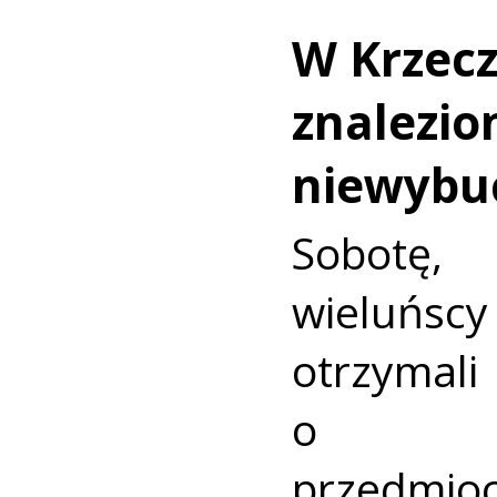
W Krzec
znalezio
niewybu
Sobotę
wieluńs
otrzyma
o nie
przedmio