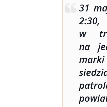
31 ma
2:30
w tra
na je
marki 
siedzi
patro
powia