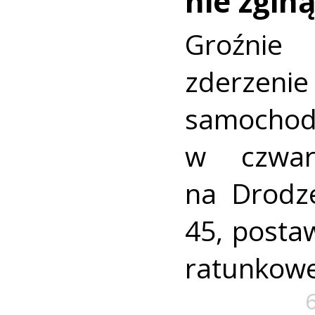
nie zginą
Groźni
zderz
samocho
w czwar
na Drodz
45, postaw
ratunkowe