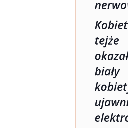
nerwow
Kobie
tejże
okazał
biał
kobie
ujawni
elekt