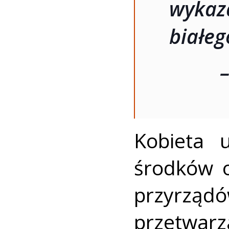
wykaza
białeg
Kobieta u
środków o
przyrzą
przetwar