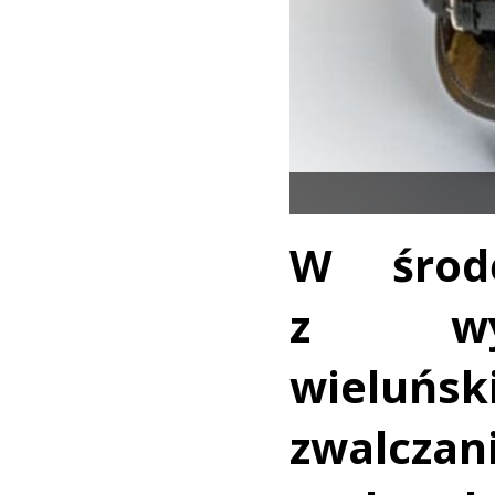
W środę
z wyd
wieluńsk
zwalcz