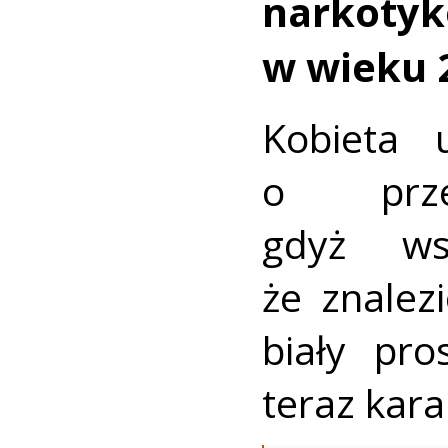
narkotyk
w wieku 2
Kobieta 
o przec
gdyż ws
że znalez
biały pro
teraz kara