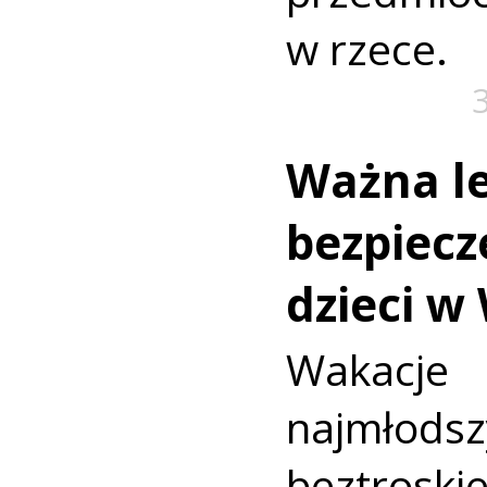
w rzece.
Ważna le
bezpiecz
dzieci w
Wakac
najmło
beztroski