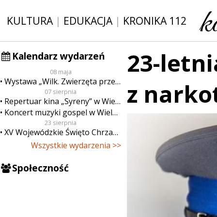
KULTURA
|
EDUKACJA
|
KRONIKA 112
23-letn
Kalendarz wydarzeń
08 maja
Wystawa „Wilk. Zwierzęta przeklęte”
z narko
07 sierpnia
Repertuar kina „Syreny” w Wieluniu w dn. od 7 do 13 sierpnia
Koncert muzyki gospel w Wieluniu
23 sierpnia
XV Wojewódzkie Święto Chrzanu
Wszystkie wydarzenia >>
Społeczność