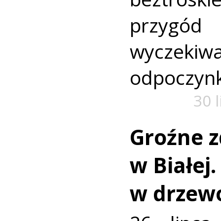
przyg
wyczekiw
odpoczyn
30 
Groźne z
w Białej
w drzew