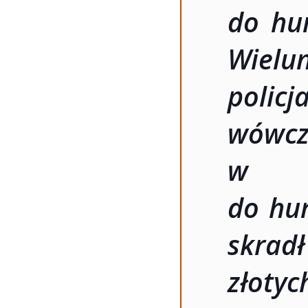
do hu
Wielu
polic
wówc
w dr
do hur
skrad
złotyc