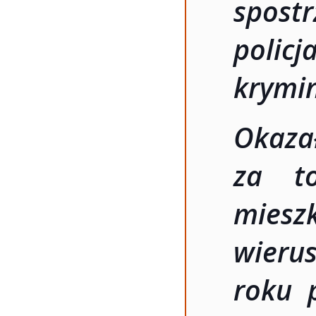
spos
pol
krymi
Okaza
za to
mie
wieru
roku p