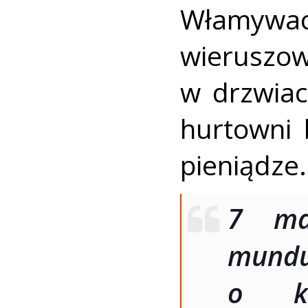
Włamywa
wierusz
w drzwiac
hurtowni 
pieniądze.
7 ma
mundu
o kr