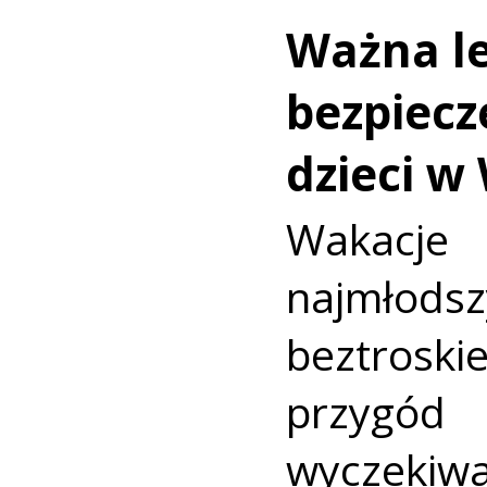
Ważna le
bezpiecz
dzieci w
Wakac
najmło
beztroski
przyg
wyczekiw