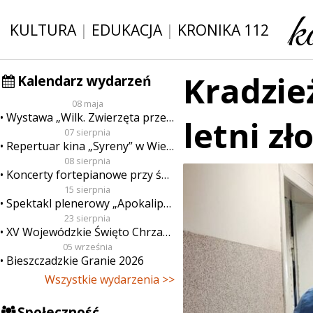
KULTURA
|
EDUKACJA
|
KRONIKA 112
Kradzie
Kalendarz wydarzeń
08 maja
Wystawa „Wilk. Zwierzęta przeklęte”
letni z
07 sierpnia
Repertuar kina „Syreny” w Wieluniu w dn. od 7 do 13 sierpnia
08 sierpnia
Koncerty fortepianowe przy świecach
15 sierpnia
Spektakl plenerowy „Apokalipsa”
23 sierpnia
XV Wojewódzkie Święto Chrzanu
05 września
Bieszczadzkie Granie 2026
Wszystkie wydarzenia >>
Społeczność