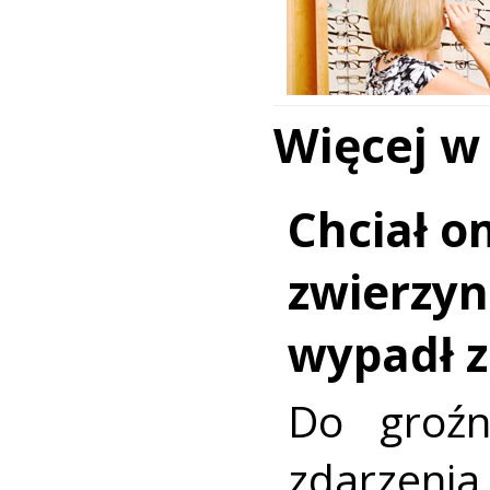
Więcej w
Chciał o
zwierzy
wypadł z
Do groźn
zdarze