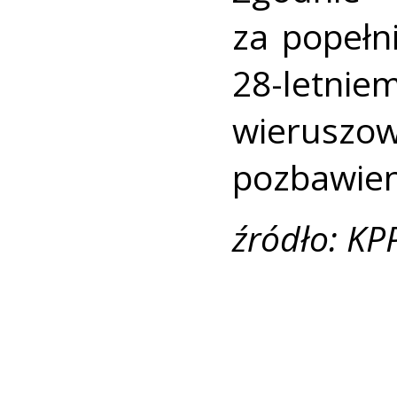
za popełn
28-letni
wierusz
pozbawien
źródło: KP