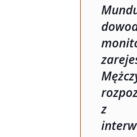
Mundu
dowod
monit
zareje
Mężc
rozp
z o
inte