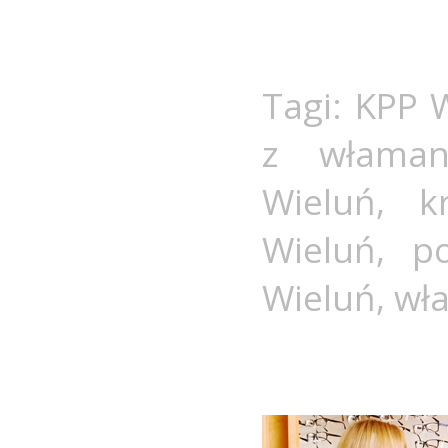
Tagi:
KPP 
z właman
Wieluń
,
k
Wieluń
,
po
Wieluń
,
wł