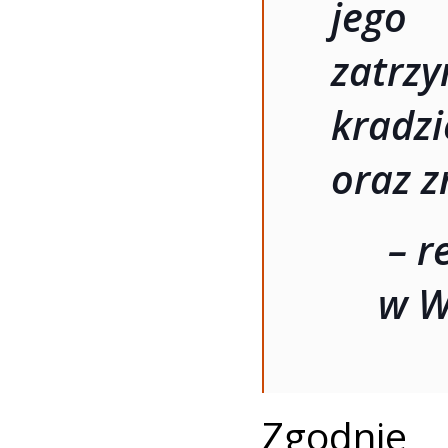
jego
zatrz
kra
oraz z
– r
w W
Zgodni