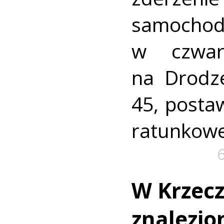
samocho
w czwar
na Drodz
45, postaw
ratunkowe
W Krzec
znalezio