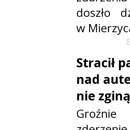
doszło dz
w Mierzyc
Stracił 
nad aut
nie zginą
Groźni
zderz