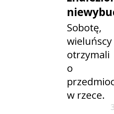
niewybu
Sobotę
wieluńs
otrzyma
o nie
przedmio
w rzece.