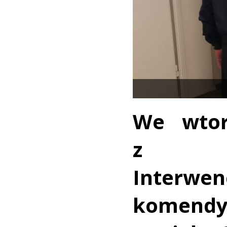
We wtor
z Og
Interw
komendy