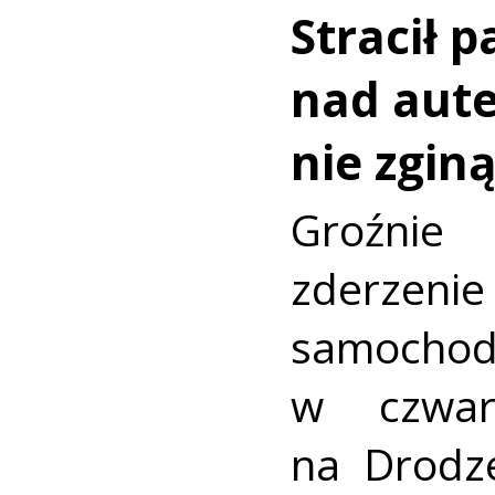
Stracił 
nad aut
nie zginą
Groźni
zderz
samocho
w czwar
na Drodz