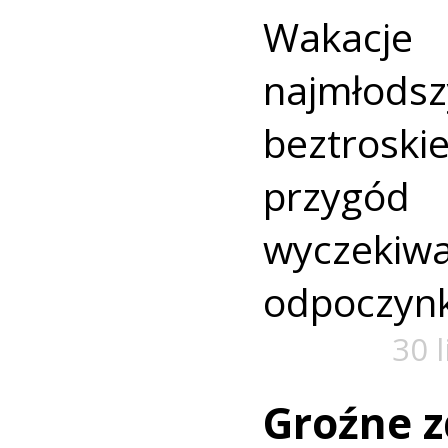
Wakac
najmło
beztroski
przyg
wyczekiw
odpoczyn
30 
Groźne z