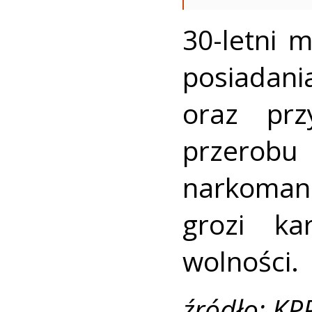
30-letni 
posiada
oraz prz
przerobu 
narkomani
grozi k
wolności.
źródło: KP