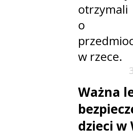
otrzyma
o nie
przedmio
w rzece.
Ważna le
bezpiecz
dzieci w