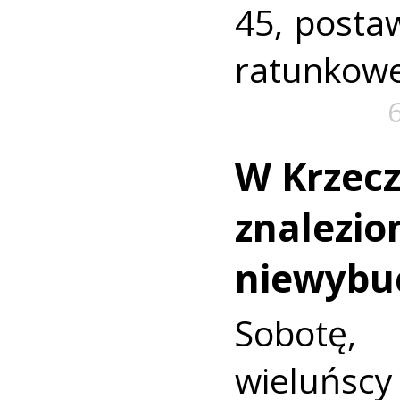
45, postaw
ratunkowe
W Krzec
znalezio
niewybu
Sobotę
wieluńs