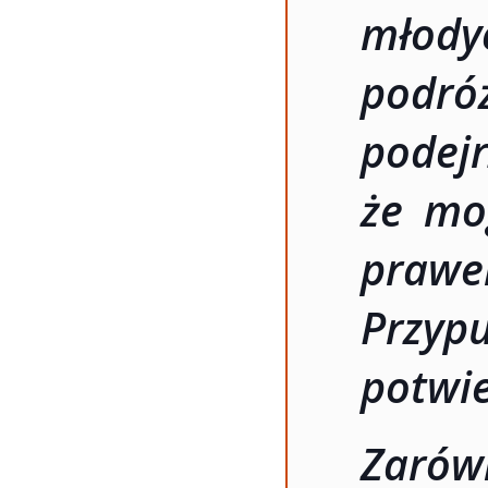
młod
pod
pode
że mo
pra
Przy
potwie
Zaró