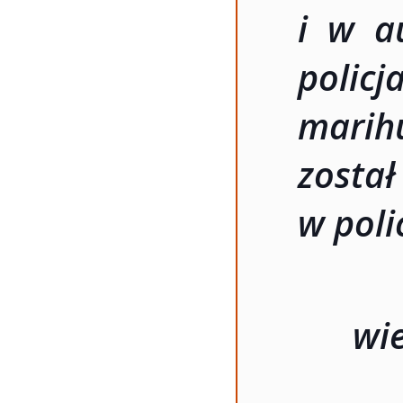
i w a
polic
marih
zosta
w polic
wi