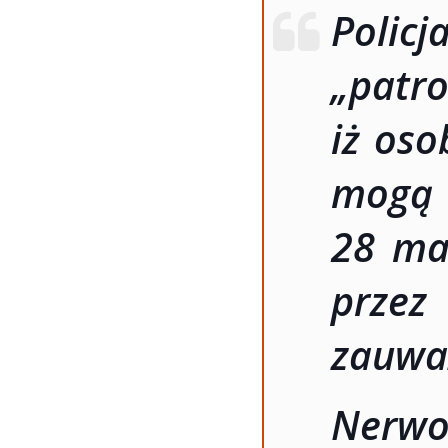
Poli
„patro
iż oso
mogą 
28 ma
przez
zauwa
Nerw