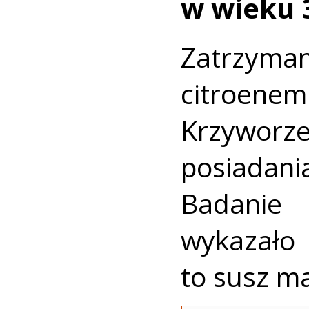
w wieku 3
Zatrzyman
citroe
Krzywor
posiadan
Badanie
wykazało
to susz m