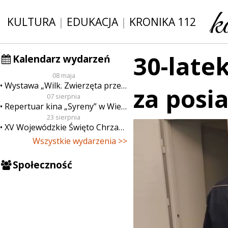
KULTURA
|
EDUKACJA
|
KRONIKA 112
30-late
Kalendarz wydarzeń
08 maja
Wystawa „Wilk. Zwierzęta przeklęte”
za posi
07 sierpnia
Repertuar kina „Syreny” w Wieluniu w dn. od 7 do 13 sierpnia
23 sierpnia
XV Wojewódzkie Święto Chrzanu
Wszystkie wydarzenia >>
Społeczność