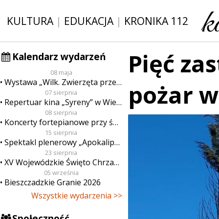
KULTURA
|
EDUKACJA
|
KRONIKA 112
Pięć za
Kalendarz wydarzeń
08 maja
Wystawa „Wilk. Zwierzęta przeklęte”
pożar w
07 sierpnia
Repertuar kina „Syreny” w Wieluniu w dn. od 7 do 13 sierpnia
08 sierpnia
Koncerty fortepianowe przy świecach
15 sierpnia
Spektakl plenerowy „Apokalipsa”
23 sierpnia
XV Wojewódzkie Święto Chrzanu
05 września
Bieszczadzkie Granie 2026
Wszystkie wydarzenia >>
Społeczność