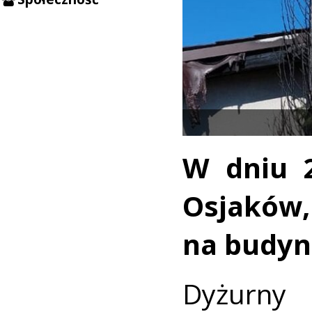
W dniu 
Osjaków
na budyn
Dyżurn