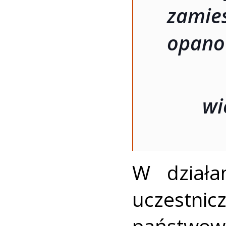
zami
opano
wi
W działa
uczestn
państwowe