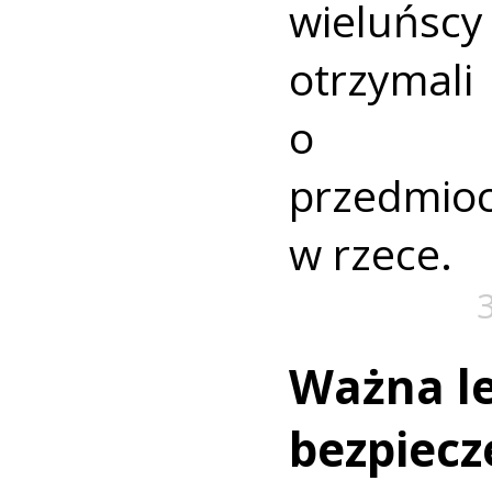
wieluńs
otrzyma
o nie
przedmio
w rzece.
Ważna le
bezpiecz