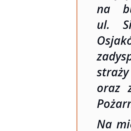
na b
ul. S
Osj
zadys
straż
oraz 
Pożarn
Na mie