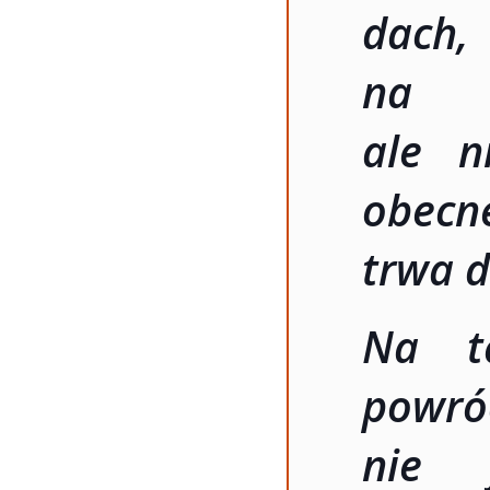
dach,
na b
ale n
obecne
trwa d
Na t
powró
nie 