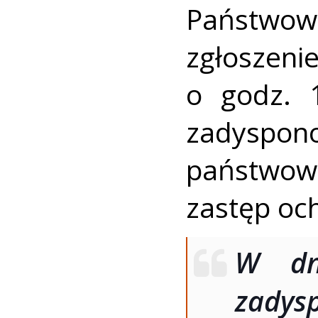
Państwowe
zgłoszeni
o godz. 
zadyspo
państwow
zastęp och
W dni
zadys