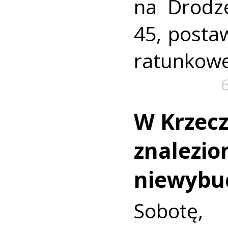
na Drodz
45, postaw
ratunkowe
W Krzec
znalezio
niewybu
Sobotę