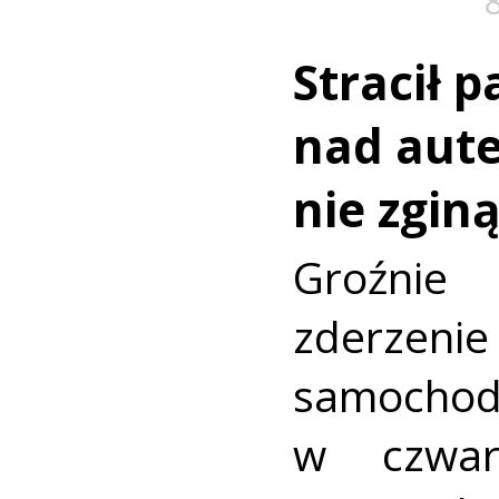
Stracił 
nad aut
nie zginą
Groźni
zderz
samocho
w czwar