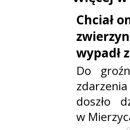
Chciał o
zwierzy
wypadł z
Do groźn
zdarze
doszło dz
w Mierzyc