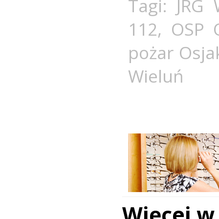
Tagi:
JRG 
112
,
OSP 
pożar Osj
Wieluń
Więcej w