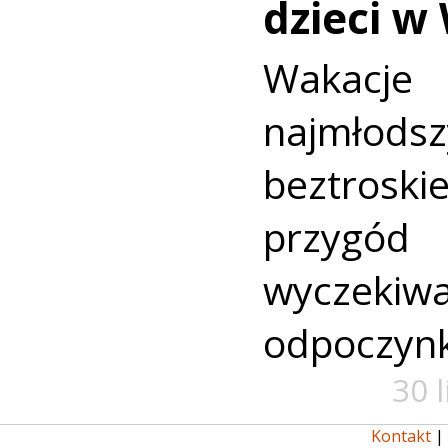
dzieci w
Wakac
najmło
beztroski
przyg
wyczekiw
odpoczyn
30 
Kontakt
|