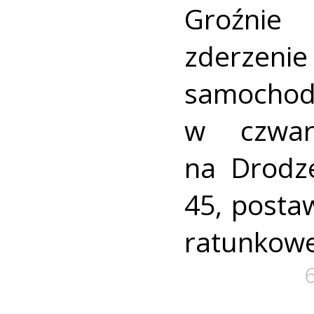
Groźni
zderz
samocho
w czwar
na Drodz
45, postaw
ratunkowe