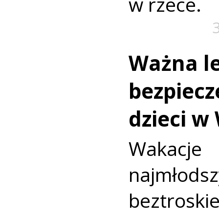
w rzece.
Ważna le
bezpiecz
dzieci w
Wakac
najmło
beztroski