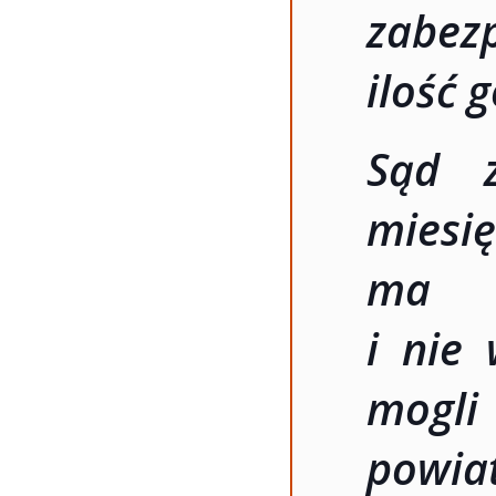
zabezp
ilość 
Sąd 
mies
ma c
i nie 
mogli
powia