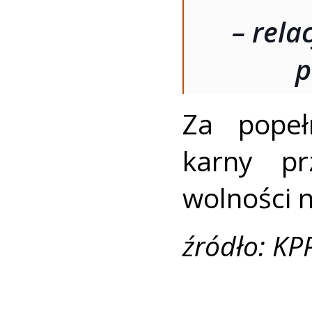
– rela
p
Za popeł
karny pr
wolności n
źródło: KP