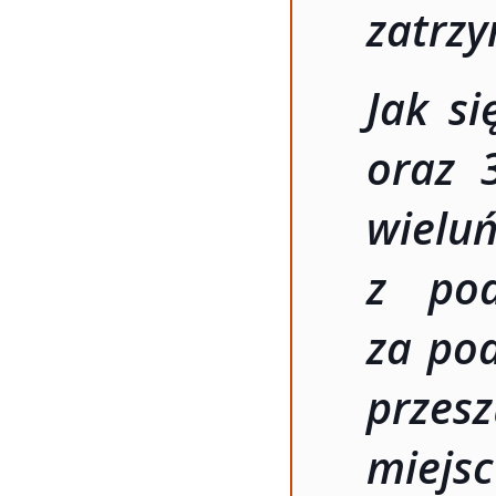
zatrz
Jak si
oraz 
wie
z pod
za po
przes
miejs