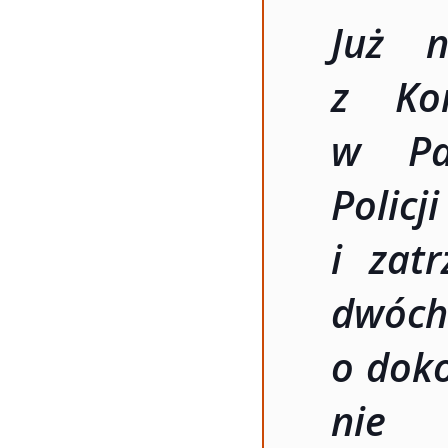
Już n
z Kom
w Paj
Polic
i zat
dwóc
o doko
nie 