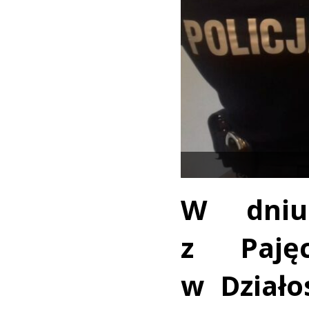
W dniu 
z Paję
w Działos