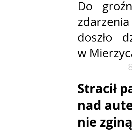
Do groźn
zdarze
doszło dz
w Mierzyc
Stracił 
nad aut
nie zginą