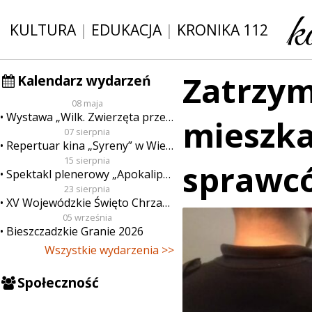
KULTURA
|
EDUKACJA
|
KRONIKA 112
Zatrzy
Kalendarz wydarzeń
08 maja
Wystawa „Wilk. Zwierzęta przeklęte”
mieszka
07 sierpnia
Repertuar kina „Syreny” w Wieluniu w dn. od 7 do 13 sierpnia
15 sierpnia
sprawcó
Spektakl plenerowy „Apokalipsa”
23 sierpnia
XV Wojewódzkie Święto Chrzanu
05 września
Bieszczadzkie Granie 2026
Wszystkie wydarzenia >>
Społeczność