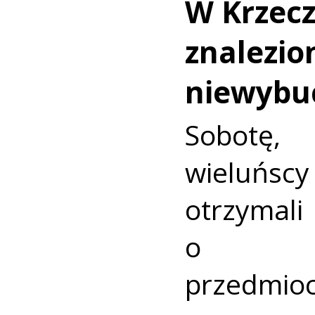
W Krzec
znalezio
niewybu
Sobotę
wieluńs
otrzyma
o nie
przedmio