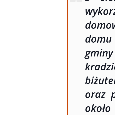
wyko
domo
domu 
gmin
kradz
biżut
oraz p
około 