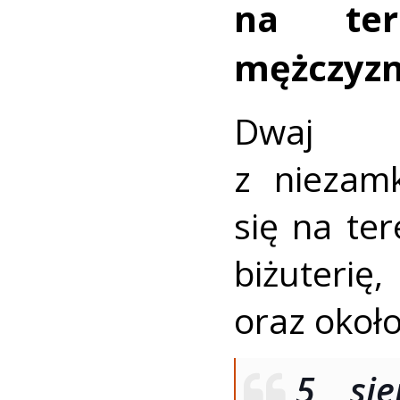
na ter
mężczyzn
Dwaj m
z niezam
się na te
biżuter
oraz około
5 sie