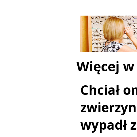
Więcej w
Chciał o
zwierzy
wypadł z