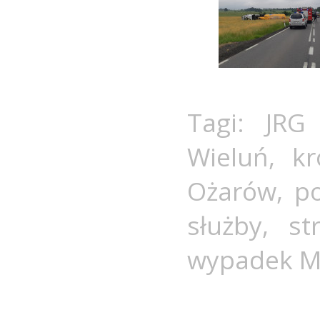
Tagi:
JRG
Wieluń
,
kr
Ożarów
,
p
służby
,
st
wypadek M