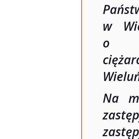
Pańs
w Wie
o w
cięża
Wieluń
Na mi
zastę
zastę