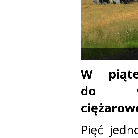
W piąte
do wy
ciężarow
Pięć jedn