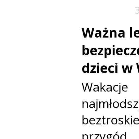
Ważna le
bezpiecz
dzieci w
Wakac
najmło
beztroski
przyg