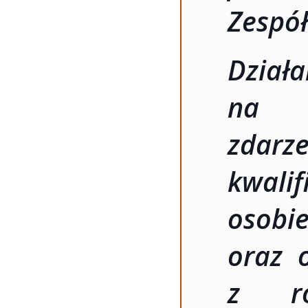
Zespó
Działa
na z
zda
kwali
oso
oraz 
z roz