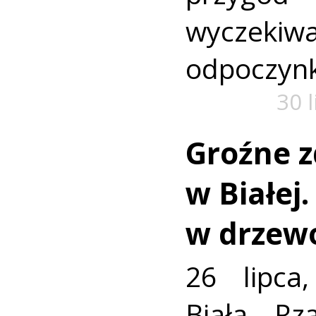
wyczekiw
odpoczyn
30 
Groźne z
w Białej
w drzew
26 lipca
Biała R