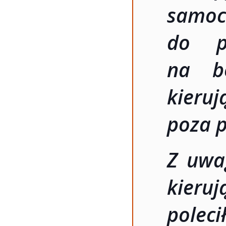
samoc
do p
na b
kieru
poza 
Z uwa
kieru
polec