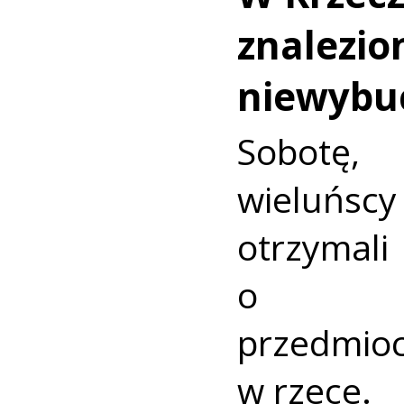
znalezio
niewybu
Sobotę
wieluńs
otrzyma
o nie
przedmio
w rzece.