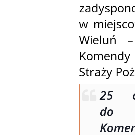
zadyspono
w miejsco
Wieluń –
Komendy
Straży Poż
25 c
do S
Kome