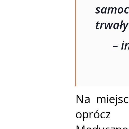
samoc
trwały
– i
Na miejs
oprócz