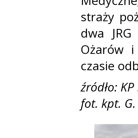
Medyczne
straży po
dwa JRG 
Ożarów i
czasie od
źródło: KP
fot. kpt. 