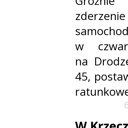
Groźni
zderz
samocho
w czwar
na Drodz
45, postaw
ratunkowe
W Krzec