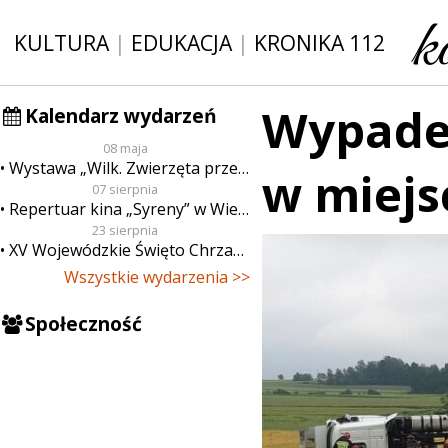
KULTURA
|
EDUKACJA
|
KRONIKA 112
Wypadek
Kalendarz wydarzeń
08 maja
Wystawa „Wilk. Zwierzęta przeklęte”
w miejs
07 sierpnia
Repertuar kina „Syreny” w Wieluniu w dn. od 7 do 13 sierpnia
23 sierpnia
XV Wojewódzkie Święto Chrzanu
Wszystkie wydarzenia >>
Społeczność