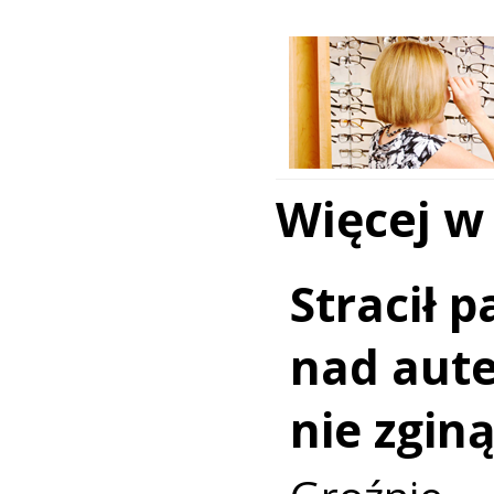
Więcej w
Stracił 
nad aut
nie zginą