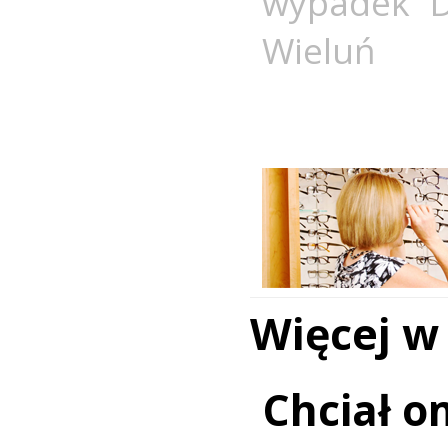
wypadek D
Wieluń
Więcej w
Chciał o