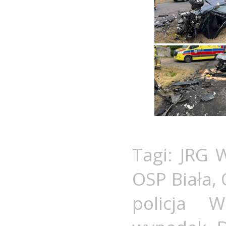
Tagi:
JRG 
OSP Biała
,
policja W