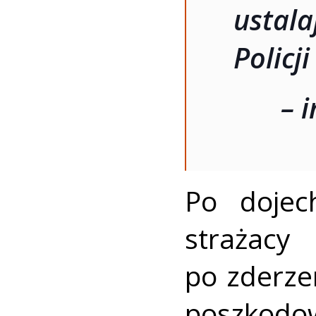
ustal
Policji
– 
Po dojec
strażac
po zderze
poszkodo