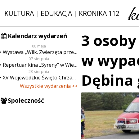
KULTURA
|
EDUKACJA
|
KRONIKA 112
3 osob
Kalendarz wydarzeń
08 maja
Wystawa „Wilk. Zwierzęta przeklęte”
w wypa
07 sierpnia
Repertuar kina „Syreny” w Wieluniu w dn. od 7 do 13 sierpnia
23 sierpnia
Dębina 
XV Wojewódzkie Święto Chrzanu
Wszystkie wydarzenia >>
Społeczność