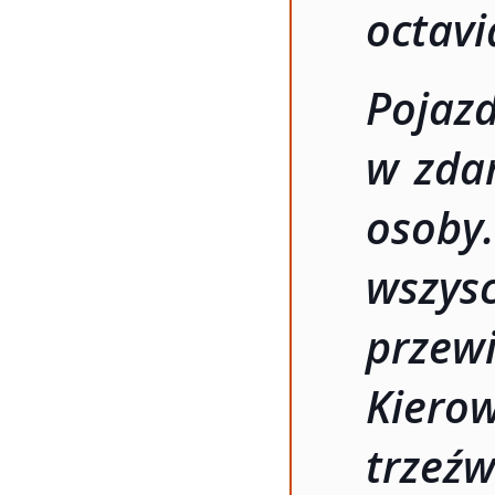
octavi
Poja
w zdar
osoby
wszy
przewi
Kier
trze