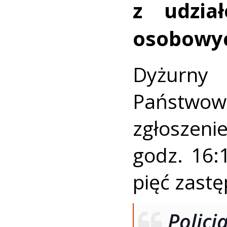
z udzi
osobowy
Dyżurn
Państwowe
zgłoszen
godz. 16:
pięć zastę
Policj