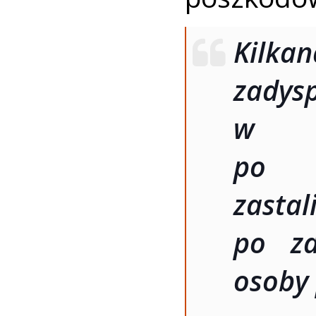
Kilkan
zady
w mi
po p
zast
po zd
osoby