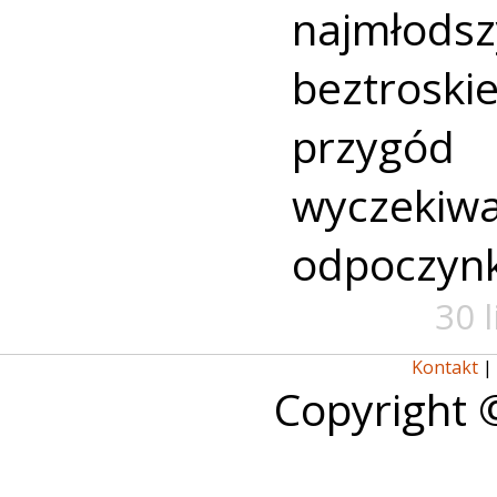
najmło
beztroski
przyg
wyczekiw
odpoczyn
30 
Kontakt
|
Copyright