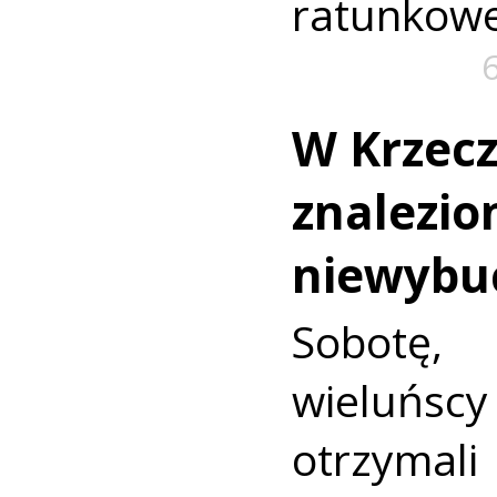
ratunkowe
W Krzec
znalezio
niewybu
Sobotę
wieluńs
otrzyma