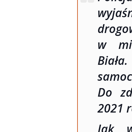
wyjaś
drogo
w mie
Biał
samoc
Do zd
2021 r
Jak w