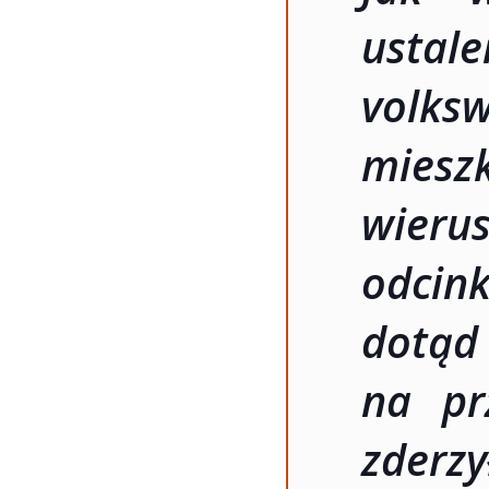
ustal
volk
mie
wier
odcin
dotą
na pr
zderz