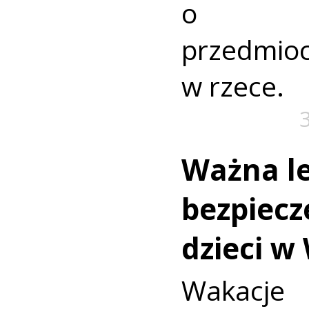
o nie
przedmio
w rzece.
Ważna le
bezpiecz
dzieci w
Wakac