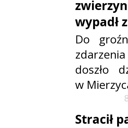
zwierzy
wypadł z
Do groźn
zdarze
doszło dz
w Mierzyc
Stracił 