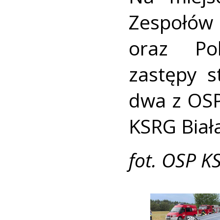
Zespołó
oraz Po
zastępy s
dwa z OSP
KSRG Biał
fot. OSP K