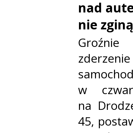
nad aut
nie zginą
Groźni
zderz
samocho
w czwar
na Drodz
45, postaw