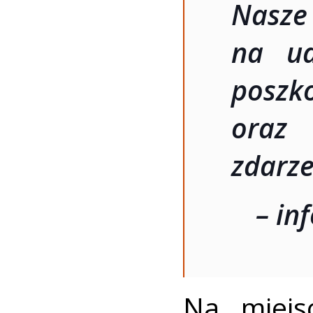
Nasz
na ud
poszk
oraz
zdarze
– in
Na miejs