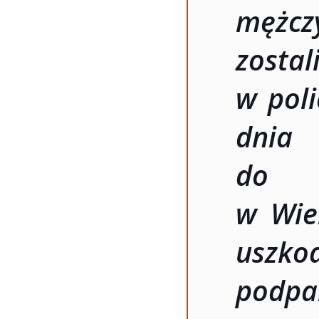
mężcz
zosta
w poli
dnia
do P
w Wiel
uszk
podpal