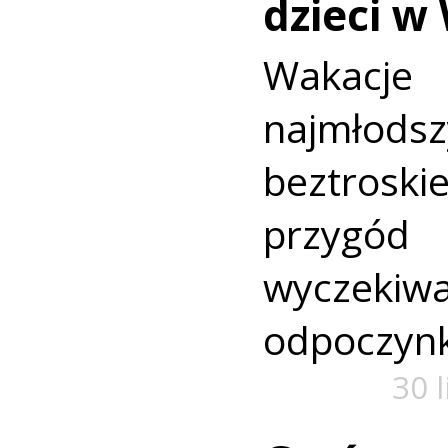
dzieci w
Wakac
najmło
beztroski
przyg
wyczekiw
odpoczyn
30 