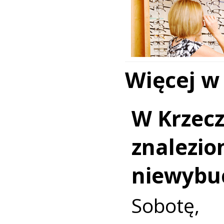
Więcej w
W Krzec
znalezio
niewybu
Sobotę