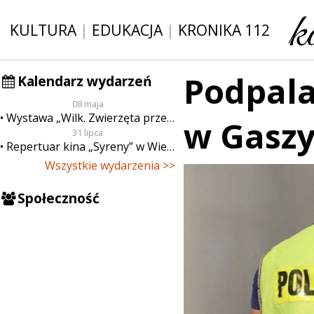
KULTURA
|
EDUKACJA
|
KRONIKA 112
Podpal
Kalendarz wydarzeń
08 maja
Wystawa „Wilk. Zwierzęta przeklęte”
w Gaszy
31 lipca
Repertuar kina „Syreny” w Wieluniu w dn. od 31 lipca do 6 sierpnia
Wszystkie wydarzenia >>
Społeczność