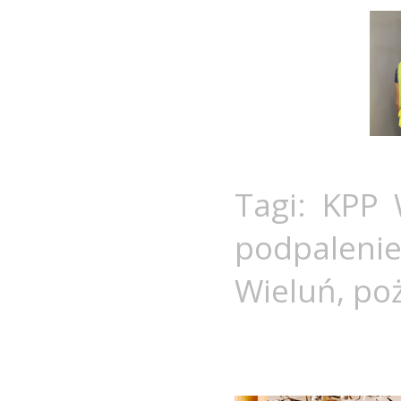
Tagi:
KPP 
podpaleni
Wieluń
,
po