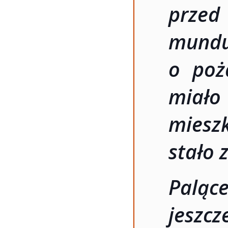
prze
mundu
o poż
miało
miesz
stało 
Paląc
jeszc