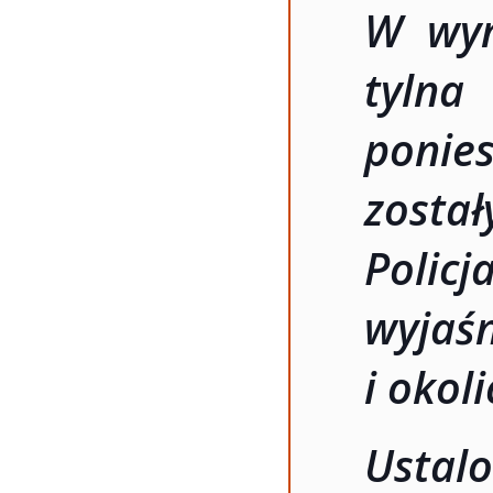
W wyn
tyln
ponie
został
Policj
wyj
i okol
Ustal