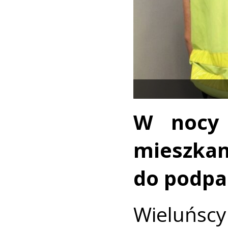
W nocy 
mieszka
do podpa
Wieluńsc