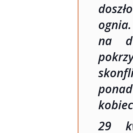
doszł
ognia.
na dw
pokrz
skonf
ponadt
kobiec
29 k