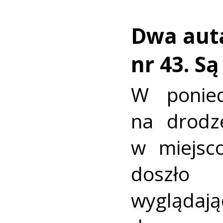
Dwa auta
nr 43. S
W ponied
na drodz
w miejsc
doszło
wyglądaj