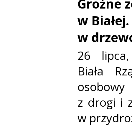
Groźne z
w Białej
w drzew
26 lipca
Biała R
osobowy
z drogi i
w przydro