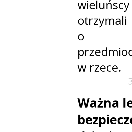
wieluńs
otrzyma
o nie
przedmio
w rzece.
Ważna le
bezpiecz