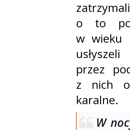
zatrz
o to po
w wieku 
usłyszeli
przez po
z nich o
karalne.
W noc