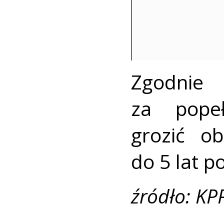
Zgodni
za pope
grozić o
do 5 lat p
źródło: KP