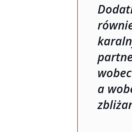
Doda
równ
karal
partn
wobe
a wob
zbliża