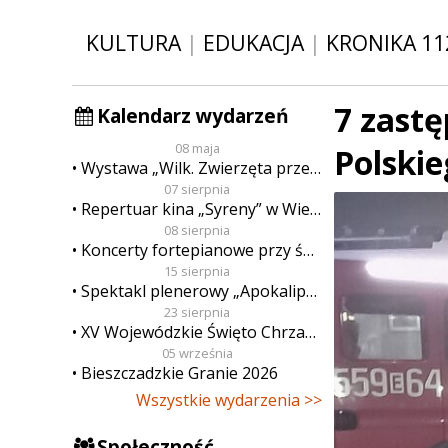
KULTURA
|
EDUKACJA
|
KRONIKA 11
7 zastę
Kalendarz wydarzeń
08 maja
Polski
Wystawa „Wilk. Zwierzęta przeklęte”
07 sierpnia
Repertuar kina „Syreny” w Wieluniu w dn. od 7 do 13 sierpnia
08 sierpnia
Koncerty fortepianowe przy świecach
15 sierpnia
Spektakl plenerowy „Apokalipsa”
23 sierpnia
XV Wojewódzkie Święto Chrzanu
05 września
Bieszczadzkie Granie 2026
Wszystkie wydarzenia >>
Społeczność