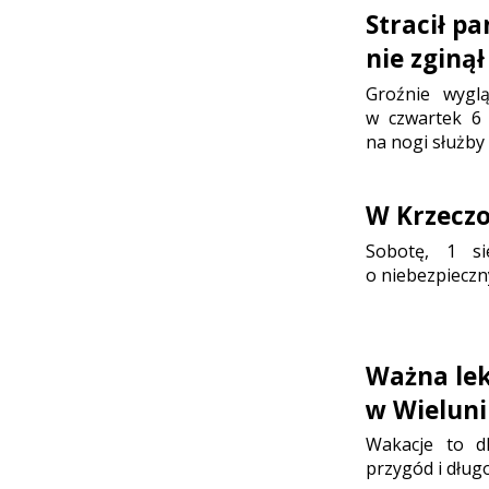
Stracił p
nie zginął
Groźnie wygl
w czwartek 6 
na nogi służby
W Krzeczo
Sobotę, 1 sie
o niebezpieczn
Ważna lek
w Wielun
Wakacje to d
przygód i dłu