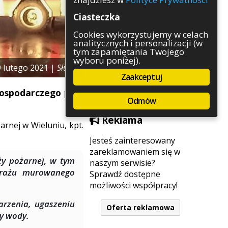
Rozrywka
Ciasteczka
Służby
Sport
Cookies wykorzystujemy w celach
analitycznych i personalizacji (w
Środowisko
tym zapamiętania Twojego
Szkolnictwo
wyboru poniżej).
Wydarzenia
9 lutego 2021 |
Służby
Zaakceptuj
Zapowiedzi
Zdrowie
gospodarczego przy
Odmów
Reklama
rnej w Wieluniu, kpt.
Jesteś zainteresowany
zareklamowaniem się w
y pożarnej, w tym
naszym serwisie?
arażu murowanego
Sprawdź dostępne
możliwości współpracy!
arzenia, ugaszeniu
Oferta reklamowa
y wody.