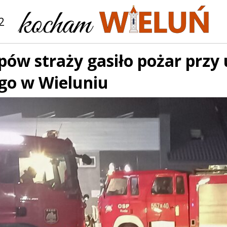
2
pów straży gasiło pożar przy 
ego w Wieluniu