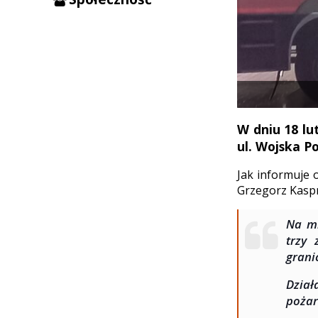
W dniu 18 lu
ul. Wojska P
Jak informuje 
Grzegorz Kaspr
Na mi
trzy
grani
Dział
pożar