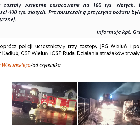
y zostały wstępnie oszacowane na 100 tys. złotych.
ści 400 tys. złotych. Przypuszczalną przyczyną pożaru było
rycznej.
– informuje kpt. G
 oprócz policji uczestniczyły trzy zastępy JRG Wieluń i
 Kadłub, OSP Wieluń i OSP Ruda. Działania strażaków trwały 
 Wieluńskiego
/od czytelnika