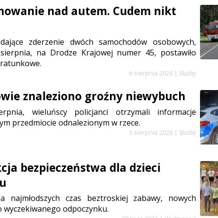
anowanie nad autem. Cudem nikt
ądające zderzenie dwóch samochodów osobowych,
sierpnia, na Drodze Krajowej numer 45, postawiło
 ratunkowe.
6 sierpnia 2026
|
Służby
wie znaleziono groźny niewybuch
rpnia, wieluńscy policjanci otrzymali informacje
ym przedmiocie odnalezionym w rzece.
3 sierpnia 2026
|
Służby
cja bezpieczeństwa dla dzieci
iu
la najmłodszych czas beztroskiej zabawy, nowych
go wyczekiwanego odpoczynku.