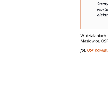
Strat
warto
elekt
W działaniach
Masłowice, OSP
fot.
OSP powiatu