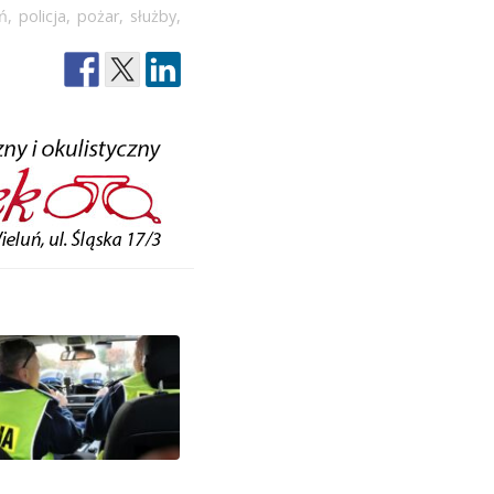
ń
,
policja
,
pożar
,
służby
,