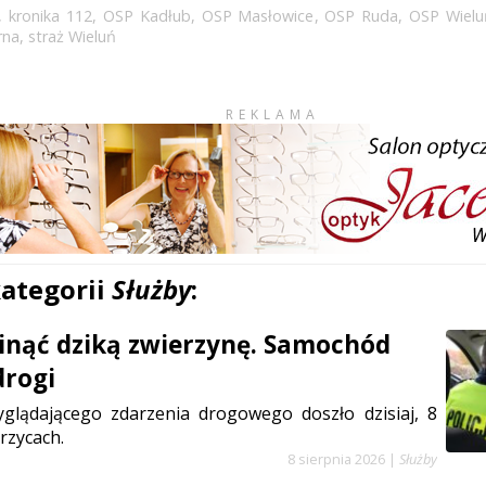
,
kronika 112
,
OSP Kadłub
,
OSP Masłowice
,
OSP Ruda
,
OSP Wielu
rna
,
straż Wieluń
REKLAMA
kategorii
Służby
:
inąć dziką zwierzynę. Samochód
drogi
glądającego zdarzenia drogowego doszło dzisiaj, 8
rzycach.
8 sierpnia 2026
|
Służby