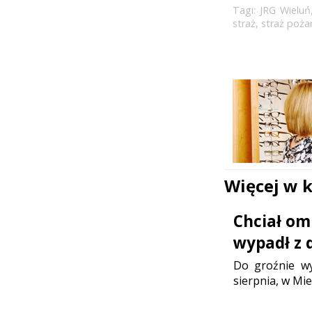
Tagi:
JRG Wieluń
straż
,
straż poża
Więcej w 
Chciał om
wypadł z 
Do groźnie wy
sierpnia, w Mie