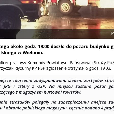
1
tego około godz. 19:00 doszło do pożaru budynku 
olskiego w Wieluniu.
oficer prasowy Komendy Powiatowej Państwowej Straży Poża
zyczak, dyżurny KP PSP zgłoszenie otrzymał o godz. 19:03.
ejsce zdarzenia zadysponowano siedem zastępów straż
 z JRG i cztery z OSP. Na miejscu zastano pożar g
czącego z magazynem hurtowni rowerów.
ania strażaków polegały na zabezpieczeniu miejsca zd
u i obronie pobliskiego magazynu. Łącznie podano 4 prąd