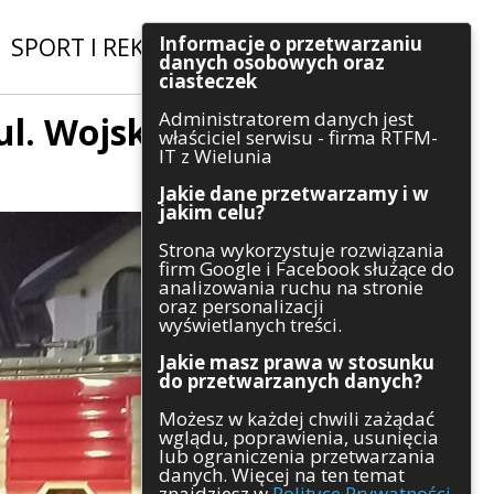
Informacje o przetwarzaniu
SPORT I REKREACJA
|
INWESTYCJE
danych osobowych oraz
ciasteczek
Administratorem danych jest
ul. Wojska
Szukaj
właściciel serwisu - firma RTFM-
IT z Wielunia
Jakie dane przetwarzamy i w
jakim celu?
Kategorie
Strona wykorzystuje rozwiązania
firm Google i Facebook służące do
Architektura
analizowania ruchu na stronie
Gospodarka
oraz personalizacji
Handel
wyświetlanych treści.
Infrastruktura
Jakie masz prawa w stosunku
Komunikaty
do przetwarzanych danych?
Kultura
Możesz w każdej chwili zażądać
Polityka
wglądu, poprawienia, usunięcia
Pozostałe
lub ograniczenia przetwarzania
Psychologia
danych. Więcej na ten temat
Rolnictwo
znajdziesz w
Polityce Prywatności