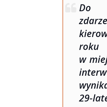
Do g
zdarze
kiero
roku
w miej
inter
wynika
29-lat