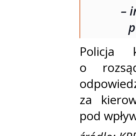
– 
p
Policja
o rozsą
odpowie
za kierow
pod wpływ