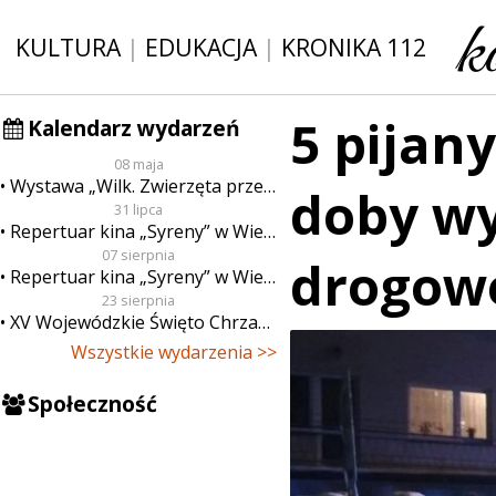
KULTURA
|
EDUKACJA
|
KRONIKA 112
5 pijan
Kalendarz wydarzeń
08 maja
Wystawa „Wilk. Zwierzęta przeklęte”
doby w
31 lipca
Repertuar kina „Syreny” w Wieluniu w dn. od 31 lipca do 6 sierpnia
07 sierpnia
drogow
Repertuar kina „Syreny” w Wieluniu w dn. od 7 do 13 sierpnia
23 sierpnia
XV Wojewódzkie Święto Chrzanu
Wszystkie wydarzenia >>
Społeczność