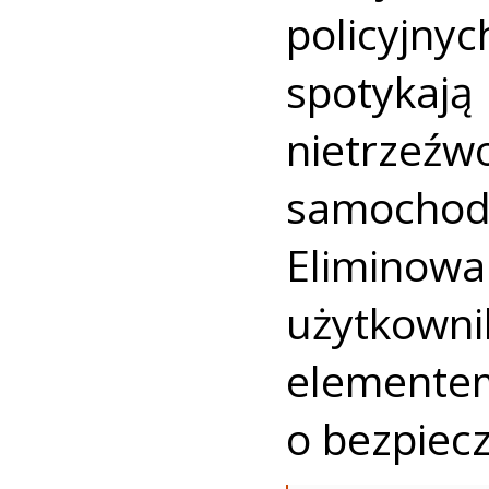
policyjn
spotykają
nietrzeź
samochod
Elimino
użytkow
elemen
o bezpiec