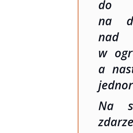
do w
na dr
nad 
w ogr
a nas
jedno
Na s
zdarze