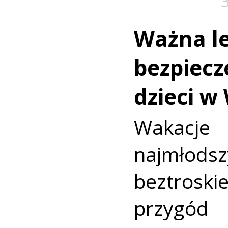
Ważna le
bezpiecz
dzieci w
Wakac
najmło
beztroski
przyg