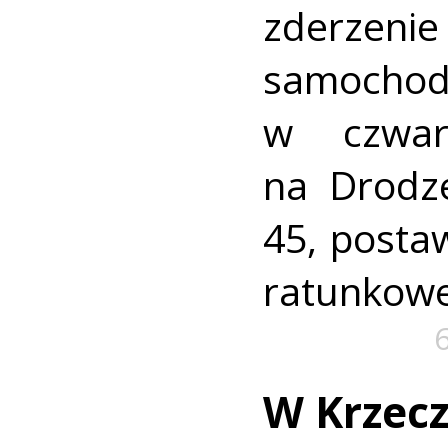
zderz
samocho
w czwar
na Drodz
45, postaw
ratunkowe
W Krzec