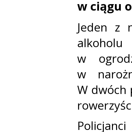
w ciągu o
Jeden z 
alkohol
w ogrodz
w narożn
W dwóch p
rowerzyści
Policjan