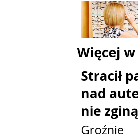
Więcej w
Stracił 
nad aut
nie zginą
Groźni