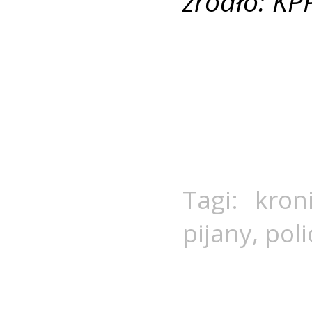
źródło: KP
Tagi:
kron
pijany
,
poli