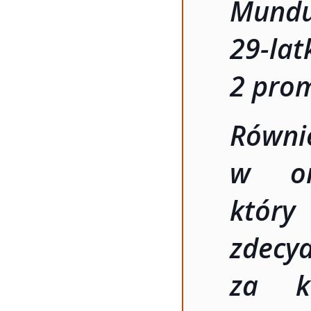
Mundur
29-lat
2 prom
Równ
w or
któr
zde
za ki