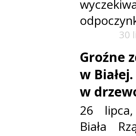
wyczekiw
odpoczyn
30 
Groźne z
w Białej
w drzew
26 lipca
Biała R