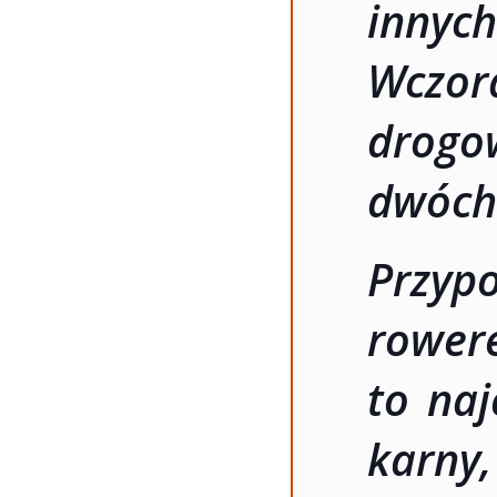
inny
Wczor
drogo
dwóch
Przy
rower
to naj
karny,