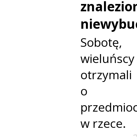
znalezio
niewybu
Sobotę
wieluńs
otrzyma
o nie
przedmio
w rzece.