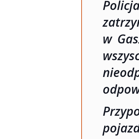
Policj
zatr
w Gasz
wszy
nieod
odpow
Przyp
pojaz