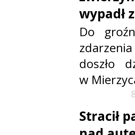
wypadł z
Do groźn
zdarze
doszło dz
w Mierzyc
Stracił 
nad aut