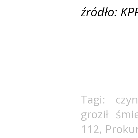
źródło: KP
Tagi:
czyn
groził śmie
112
,
Proku