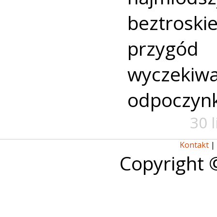
beztroski
przyg
wyczekiw
odpoczyn
30 
Kontakt
|
Copyright