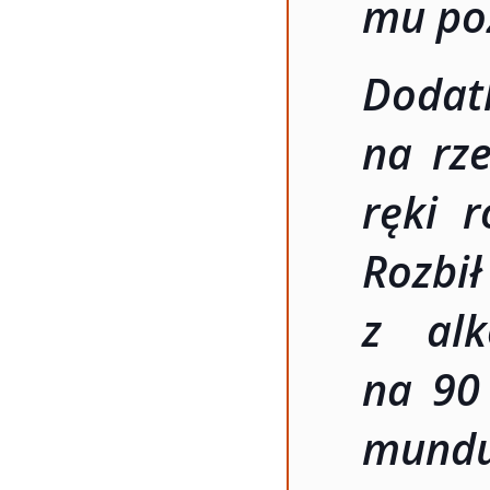
mu po
Dodat
na rze
ręki r
Rozbił
z alk
na 90 
mun