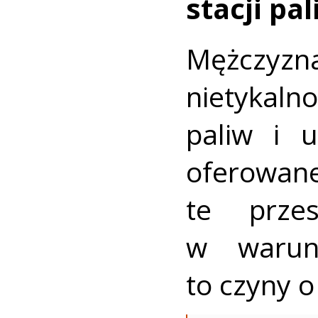
stacji pal
Mężczy
nietykaln
paliw i u
oferowan
te przes
w warun
to czyny o