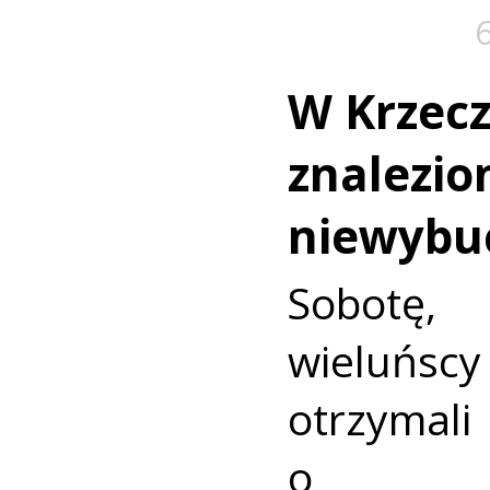
W Krzec
znalezio
niewybu
Sobotę
wieluńs
otrzyma
o nie