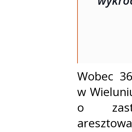
wykroc
Wobec 36
w Wieluni
o zast
aresztowa