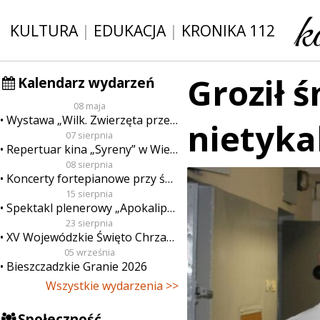
KULTURA
|
EDUKACJA
|
KRONIKA 112
Groził ś
Kalendarz wydarzeń
08 maja
Wystawa „Wilk. Zwierzęta przeklęte”
nietyka
07 sierpnia
Repertuar kina „Syreny” w Wieluniu w dn. od 7 do 13 sierpnia
08 sierpnia
Koncerty fortepianowe przy świecach
15 sierpnia
Spektakl plenerowy „Apokalipsa”
23 sierpnia
XV Wojewódzkie Święto Chrzanu
05 września
Bieszczadzkie Granie 2026
Wszystkie wydarzenia >>
Społeczność