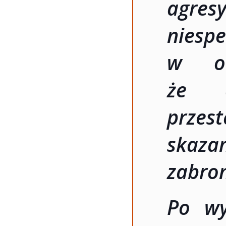
agres
niesp
w or
że d
przest
skaz
zabron
Po wy