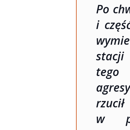
Po chw
i częś
wymie
stacj
tego 
agres
rzuc
w pr