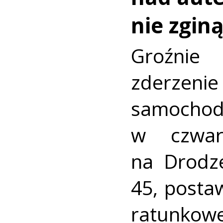
nie zginą
Groźni
zderz
samocho
w czwar
na Drodz
45, postaw
ratunkowe