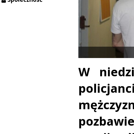
W niedzi
policjan
mężc
pozbawi