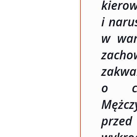
kier
i naru
w war
zac
zakw
o ch
Mężc
prze