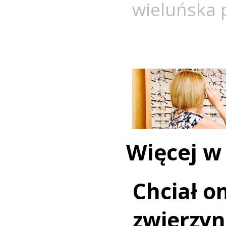
wieluńska p
Więcej w
Chciał o
zwierzy