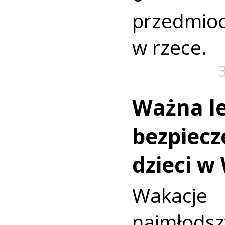
przedmio
w rzece.
Ważna le
bezpiecz
dzieci w
Wakac
najmło