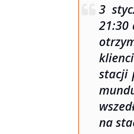
3 sty
21:30 
otrzy
klien
stacji
mundu
wszedł
na sta