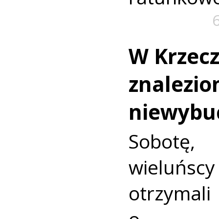
W Krzec
znalezio
niewybu
Sobotę
wieluńs
otrzyma
o nie