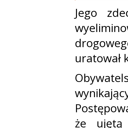
Jego zde
wyelimino
drogowe
uratował 
Obywatel
wynikając
Postępow
że ujętą