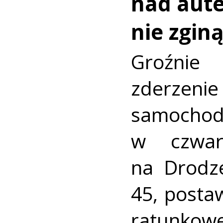
nad aut
nie zginą
Groźni
zderz
samocho
w czwar
na Drodz
45, postaw
ratunkowe