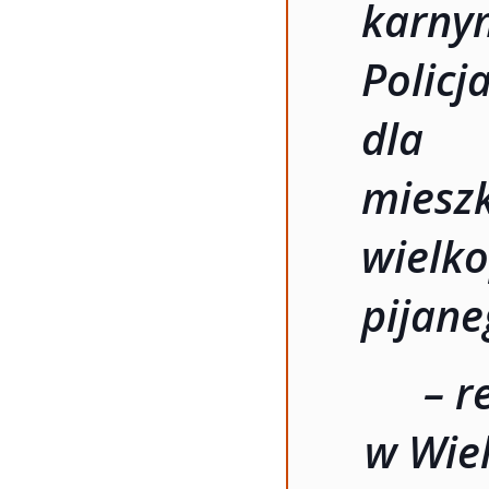
karn
Polic
dla 
mies
wiel
pijane
– r
w Wiel