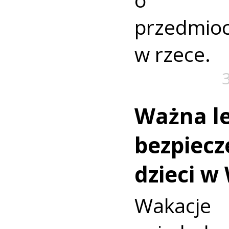
przedmio
w rzece.
Ważna le
bezpiecz
dzieci w
Wakac