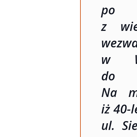
po g
z wie
wezw
w Wi
do z
Na mi
iż 40-
ul. S