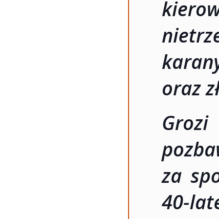
kiero
nietr
karan
oraz 
Groz
pozba
za sp
40-la