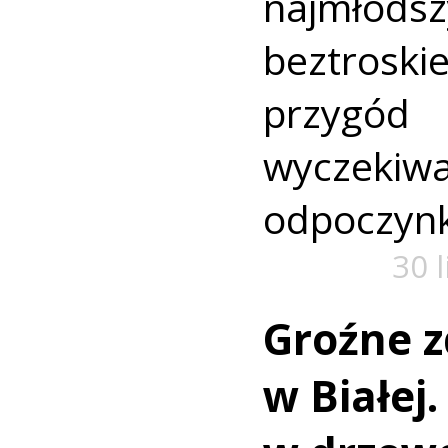
najmło
beztroski
przyg
wyczekiw
odpoczyn
30 
Groźne z
w Białej