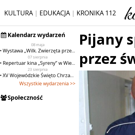
KULTURA
|
EDUKACJA
|
KRONIKA 112
Pijany s
Kalendarz wydarzeń
08 maja
Wystawa „Wilk. Zwierzęta przeklęte”
przez ś
07 sierpnia
Repertuar kina „Syreny” w Wieluniu w dn. od 7 do 13 sierpnia
23 sierpnia
XV Wojewódzkie Święto Chrzanu
Wszystkie wydarzenia >>
Społeczność