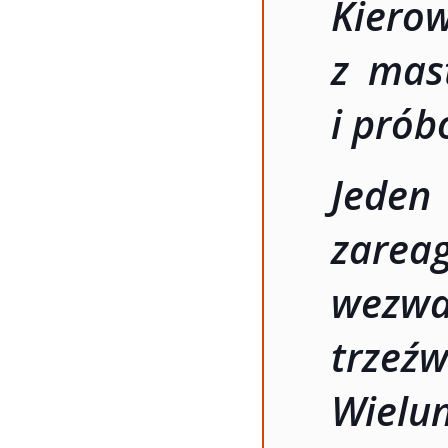
Kiero
z mas
i prób
Jede
zareag
wezwan
trzeźw
Wielu