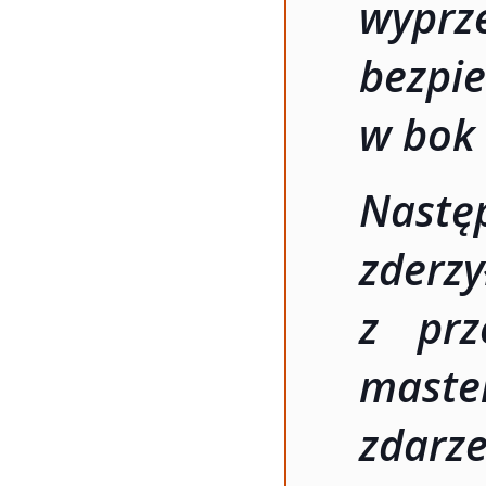
wypr
bezpi
w bok 
Nast
zderz
z prz
master
zdarz