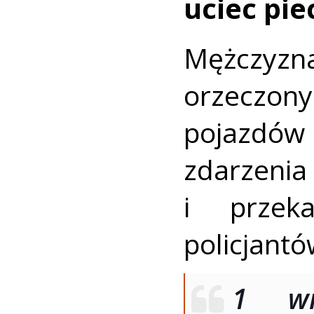
uciec pie
Mężczyz
orzeczon
pojazdó
zdarzeni
i przek
policjantó
1 wr