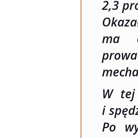
2,3 pr
Okaza
ma o
pro
mecha
W tej
i spęd
Po wy