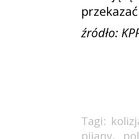
przekazać 
źródło: KP
Tagi:
kolizj
pijany
,
pol