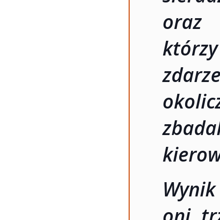
oraz 
którz
zdar
okoli
zbad
kiero
Wynik
oni t