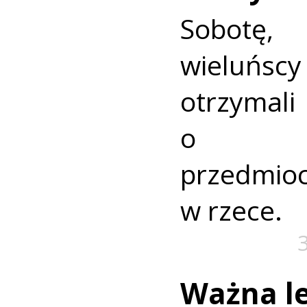
Sobotę
wieluńs
otrzyma
o nie
przedmio
w rzece.
Ważna le