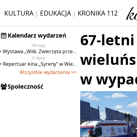
KULTURA
|
EDUKACJA
|
KRONIKA 112
67-letn
Kalendarz wydarzeń
08 maja
Wystawa „Wilk. Zwierzęta przeklęte”
wieluńs
31 lipca
Repertuar kina „Syreny” w Wieluniu w dn. od 31 lipca do 6 sierpnia
Wszystkie wydarzenia >>
w wypa
Społeczność