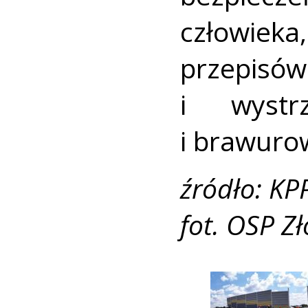
człowiek
przepi
i wystr
i brawuro
źródło: KP
fot. OSP Z