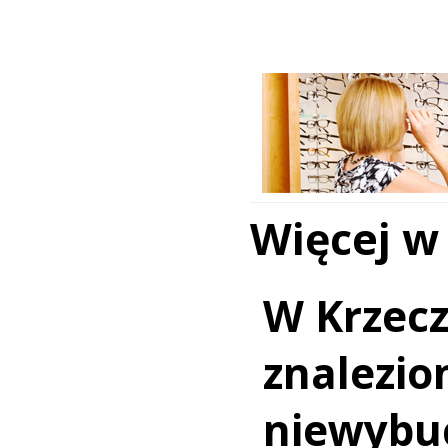
Więcej w
W Krzec
znalezio
niewybu