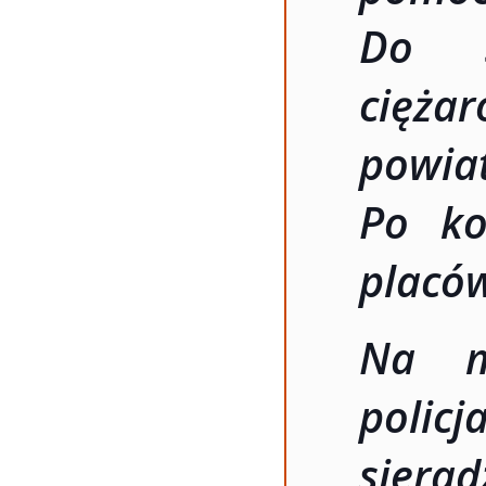
Do s
cięża
pow
Po kon
placó
Na mi
poli
sie