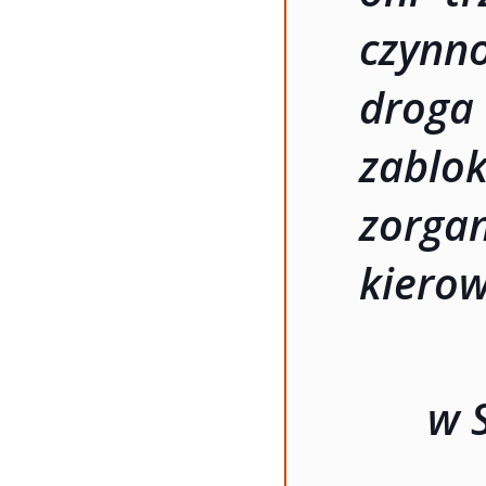
czynn
dro
zabl
zorga
kierow
w 