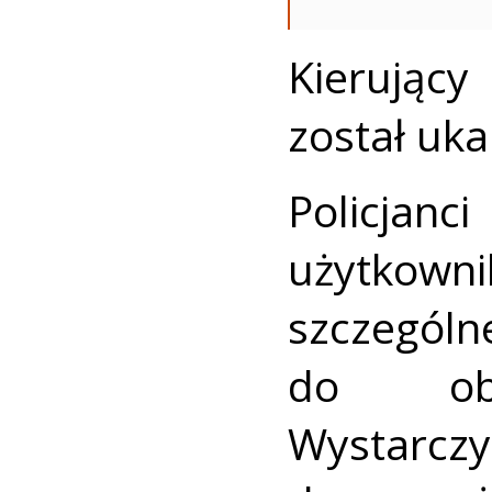
Kierujący
został uk
Policjan
użytkow
szczególne
do obow
Wystarczy