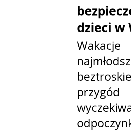
bezpiecz
dzieci w
Wakac
najmło
beztroski
przyg
wyczekiw
odpoczyn