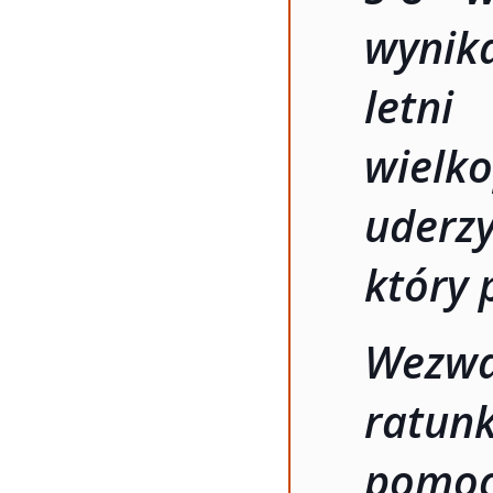
wynik
letni
wielko
uderz
który 
Wezwa
ratun
pomoc