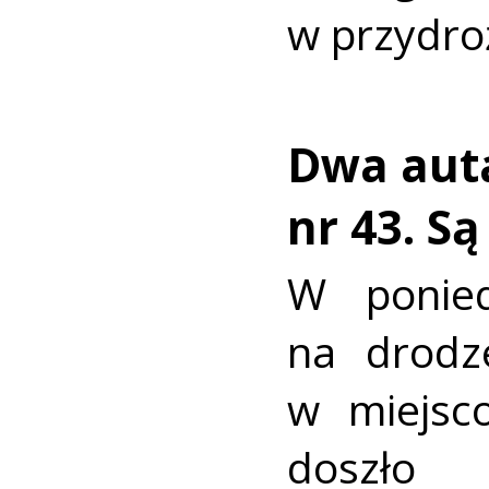
w przydro
Dwa auta
nr 43. S
W ponied
na drodz
w miejsc
doszło