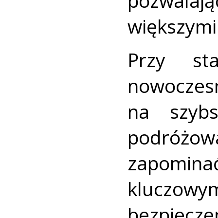
pozwala
większymi
Przy sta
nowocze
na szybs
podróżo
zapomin
kluczowy
bezpiec