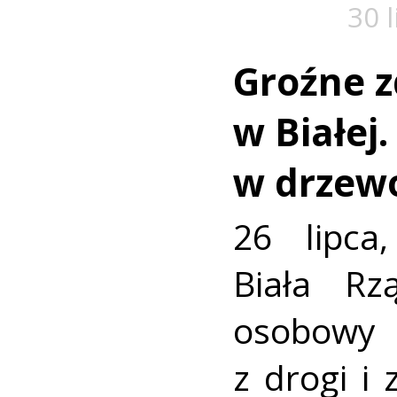
30 
Groźne z
w Białej
w drzew
26 lipca
Biała R
osobowy
z drogi i