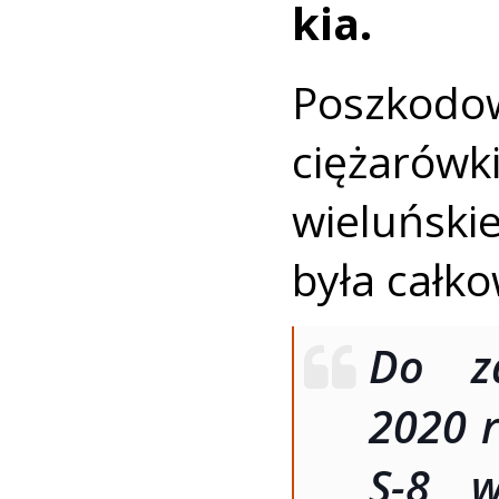
kia.
Poszkodow
ciężaró
wieluńsk
była całk
Do zd
2020 r
S-8 w