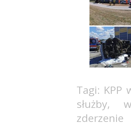
Tagi:
KPP 
służby
,
w
zderzenie