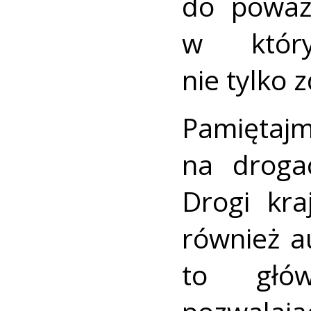
do poważ
w który
nie tylko z
Pamięt
na droga
Drogi kra
również a
to głów