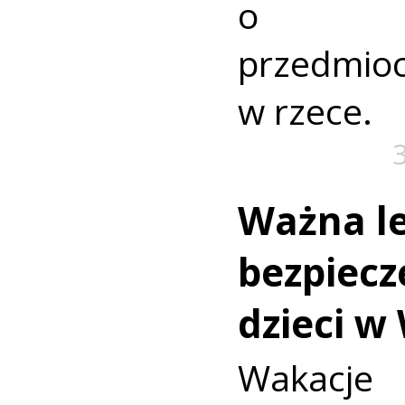
o nie
przedmio
w rzece.
Ważna le
bezpiecz
dzieci w
Wakac