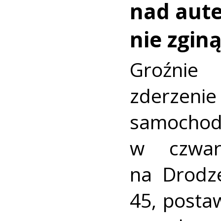
nad aut
nie zginą
Groźni
zderz
samocho
w czwar
na Drodz
45, postaw