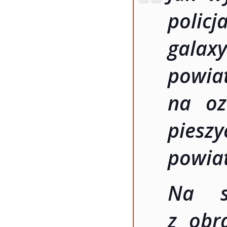
polic
gala
powia
na oz
piesz
powiat
Na s
z obr