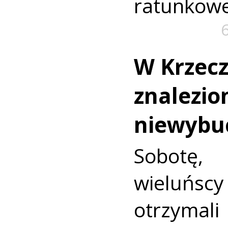
ratunkowe
W Krzec
znalezio
niewybu
Sobotę
wieluńs
otrzyma