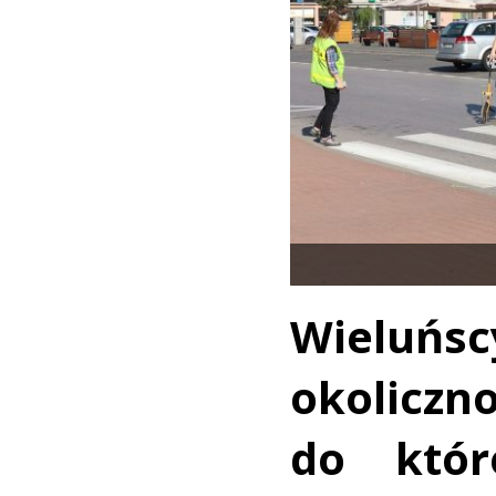
Wieluńs
okolicz
do któr