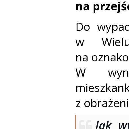
na przejś
Do wypad
w Wielu
na oznako
W wynik
mieszka
z obrażeni
Jak w