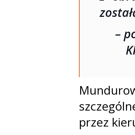
został
– p
K
Mundurow
szczegó
przez kier