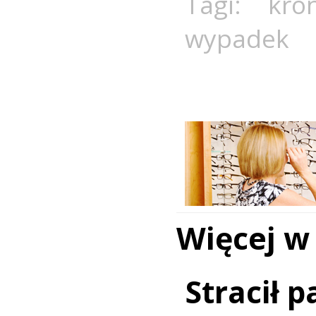
Tagi:
kro
wypadek
Więcej w
Stracił 