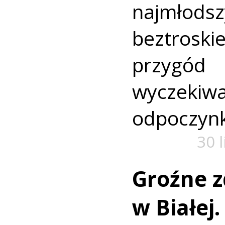
najmło
beztroski
przyg
wyczekiw
odpoczyn
30 
Groźne z
w Białej