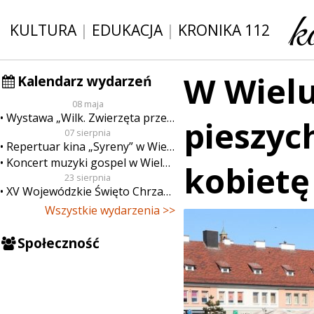
KULTURA
|
EDUKACJA
|
KRONIKA 112
W Wielu
Kalendarz wydarzeń
08 maja
Wystawa „Wilk. Zwierzęta przeklęte”
pieszyc
07 sierpnia
Repertuar kina „Syreny” w Wieluniu w dn. od 7 do 13 sierpnia
Koncert muzyki gospel w Wieluniu
kobietę
23 sierpnia
XV Wojewódzkie Święto Chrzanu
Wszystkie wydarzenia >>
Społeczność