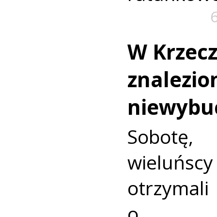
W Krzec
znalezio
niewybu
Sobotę
wieluńs
otrzyma
o nie