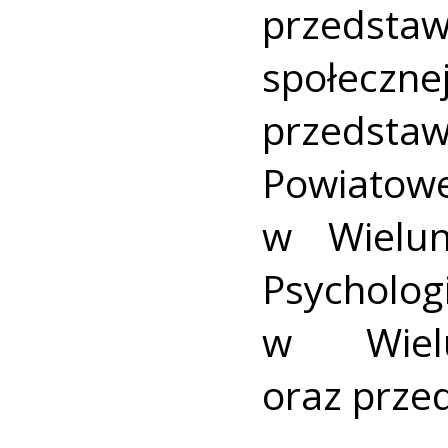
przedst
społecz
przeds
Powiatow
w Wielun
Psycholog
w Wielu
oraz przed