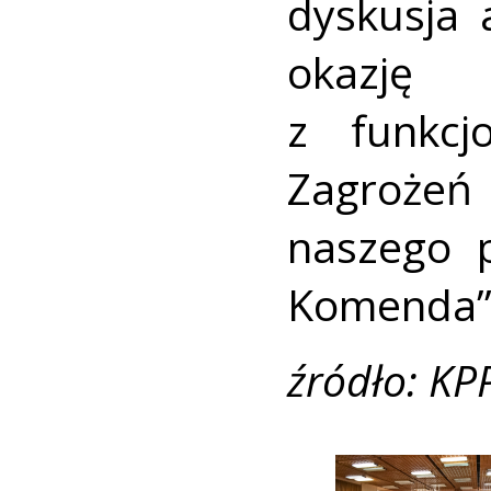
dyskusja 
okazję
z funkcj
Zagrożeń
naszego p
Komenda”
źródło: KP