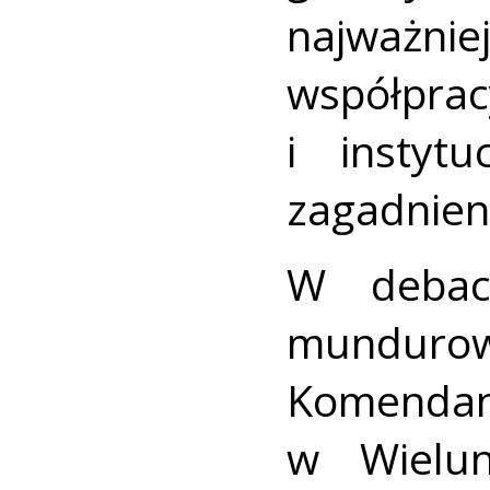
najważnie
współpr
i instyt
zagadnien
W debaci
munduro
Komenda
w Wielun