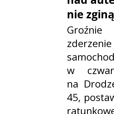
nie zginą
Groźni
zderz
samocho
w czwar
na Drodz
45, postaw
ratunkowe