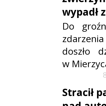
wypadł z
Do groźn
zdarze
doszło dz
w Mierzyc
Stracił 
nad aut