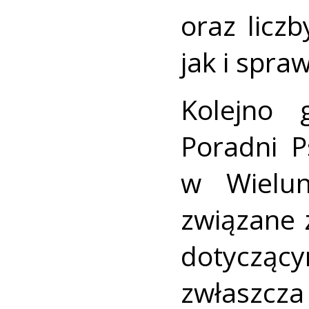
oraz licz
jak i spr
Kolejno g
Poradni P
w Wielun
związane 
dotyczą
zwłaszcz