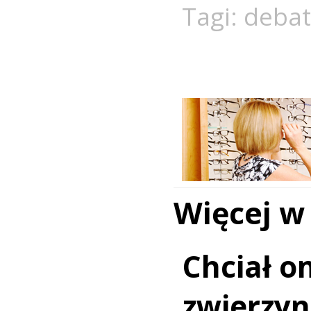
Tagi:
deba
Więcej w
Chciał o
zwierzy