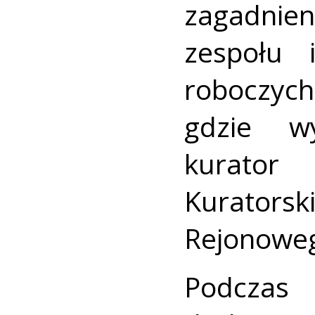
zagadnie
zespołu 
roboczych
gdzie w
kurato
Kurators
Rejonoweg
Podczas 