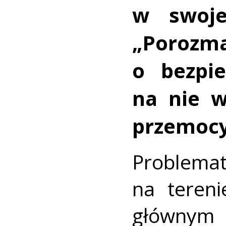
w swoje
„Porozm
o bezpi
na nie w
przemocy
Problema
na tereni
głównym 