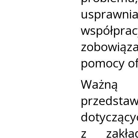
uspraw
współpr
zobowiąza
pomocy of
Ważną c
przedstaw
dotycząc
z zakła