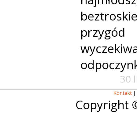
beztroski
przyg
wyczekiw
odpoczyn
30 
Kontakt
|
Copyright