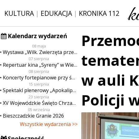
KULTURA
|
EDUKACJA
|
KRONIKA 112
Przemoc
Kalendarz wydarzeń
08 maja
Wystawa „Wilk. Zwierzęta przeklęte”
tematem
07 sierpnia
Repertuar kina „Syreny” w Wieluniu w dn. od 7 do 13 sierpnia
08 sierpnia
w auli 
Koncerty fortepianowe przy świecach
15 sierpnia
Spektakl plenerowy „Apokalipsa”
Policji 
23 sierpnia
XV Wojewódzkie Święto Chrzanu
05 września
Bieszczadzkie Granie 2026
Wszystkie wydarzenia >>
Społeczność