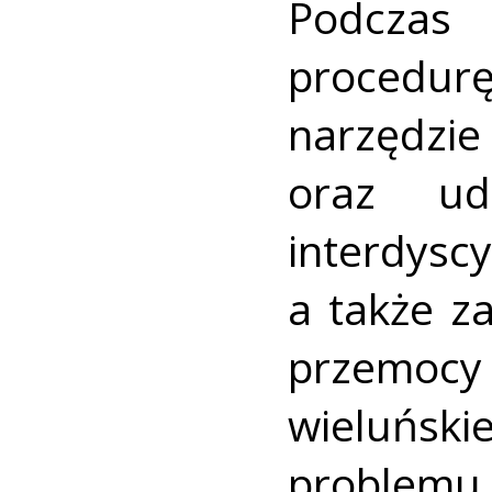
Podcza
procedur
narzędz
oraz ud
interdysc
a także z
przemocy 
wieluńs
problem