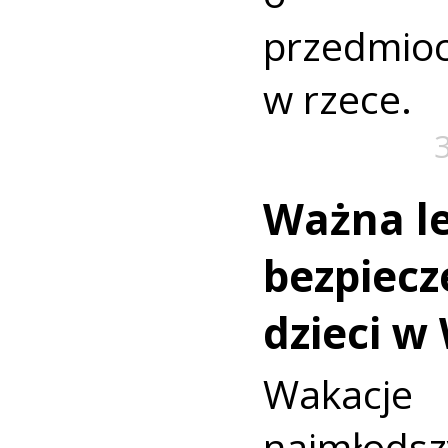
przedmio
w rzece.
Ważna le
bezpiecz
dzieci w
Wakac
najmło