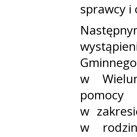
sprawcy i
Następn
wystąpie
Gminnego
w Wielun
pomocy r
w zakresi
w rodzin