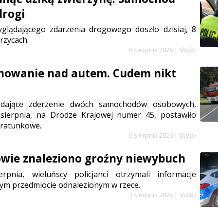
drogi
glądającego zdarzenia drogowego doszło dzisiaj, 8
rzycach.
8 sierpnia 2026
|
Służby
anowanie nad autem. Cudem nikt
ądające zderzenie dwóch samochodów osobowych,
sierpnia, na Drodze Krajowej numer 45, postawiło
 ratunkowe.
6 sierpnia 2026
|
Służby
wie znaleziono groźny niewybuch
rpnia, wieluńscy policjanci otrzymali informacje
ym przedmiocie odnalezionym w rzece.
3 sierpnia 2026
|
Służby