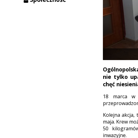
Ogólnopols
nie tylko u
chęć niesien
18 marca w 
przeprowadzono
Kolejna akcja,
maja. Krew moż
50 kilogramów
inwazyjne.