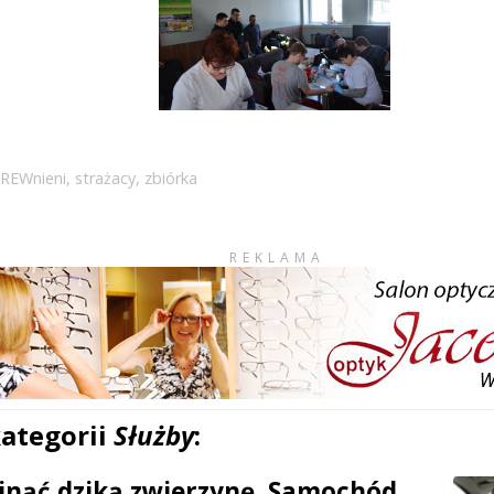
REWnieni
,
strażacy
,
zbiórka
REKLAMA
kategorii
Służby
:
inąć dziką zwierzynę. Samochód