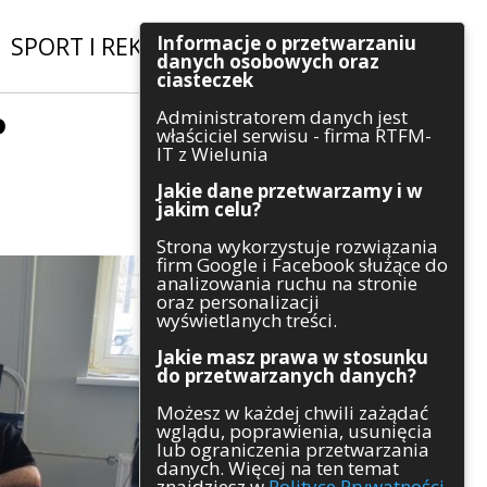
Informacje o przetwarzaniu
SPORT I REKREACJA
|
INWESTYCJE
danych osobowych oraz
ciasteczek
Administratorem danych jest
P
Szukaj
właściciel serwisu - firma RTFM-
IT z Wielunia
Jakie dane przetwarzamy i w
jakim celu?
Kategorie
Strona wykorzystuje rozwiązania
firm Google i Facebook służące do
Architektura
analizowania ruchu na stronie
Gospodarka
oraz personalizacji
Handel
wyświetlanych treści.
Infrastruktura
Jakie masz prawa w stosunku
Komunikaty
do przetwarzanych danych?
Kultura
Możesz w każdej chwili zażądać
Polityka
wglądu, poprawienia, usunięcia
Pozostałe
lub ograniczenia przetwarzania
Psychologia
danych. Więcej na ten temat
Rolnictwo
znajdziesz w
Polityce Prywatności