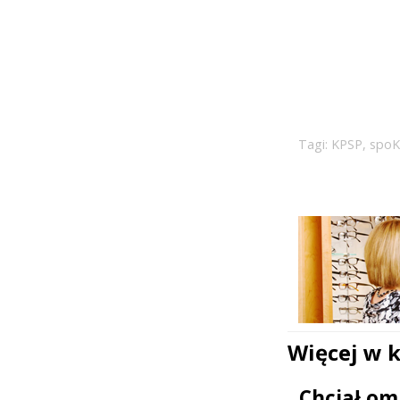
Tagi:
KPSP
,
spoK
Więcej w 
Chciał om