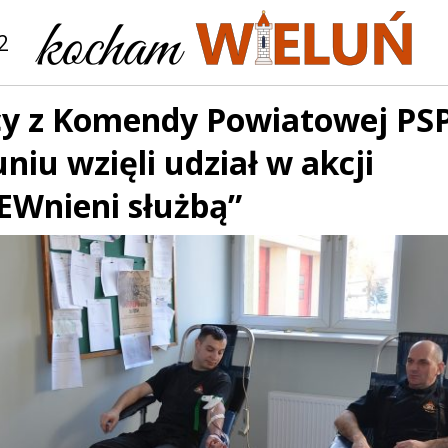
2
cy z Komendy Powiatowej PS
niu wzięli udział w akcji
EWnieni służbą”