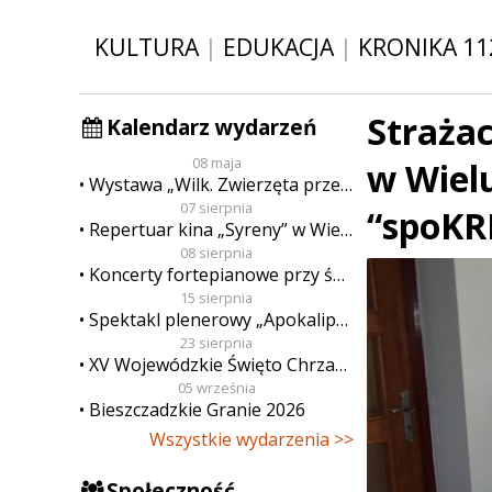
KULTURA
|
EDUKACJA
|
KRONIKA 11
Straża
Kalendarz wydarzeń
08 maja
w Wielu
Wystawa „Wilk. Zwierzęta przeklęte”
07 sierpnia
“spoKR
Repertuar kina „Syreny” w Wieluniu w dn. od 7 do 13 sierpnia
08 sierpnia
Koncerty fortepianowe przy świecach
15 sierpnia
Spektakl plenerowy „Apokalipsa”
23 sierpnia
XV Wojewódzkie Święto Chrzanu
05 września
Bieszczadzkie Granie 2026
Wszystkie wydarzenia >>
Społeczność