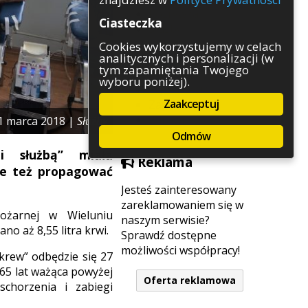
Rozrywka
Ciasteczka
Służby
Sport
Cookies wykorzystujemy w celach
analitycznych i personalizacji (w
Środowisko
tym zapamiętania Twojego
Szkolnictwo
wyboru poniżej).
Wydarzenia
Zaakceptuj
Zapowiedzi
Zdrowie
1 marca 2018 |
Służby
Odmów
i służbą” miała
Reklama
le też propagować
Jesteś zainteresowany
zareklamowaniem się w
żarnej w Wieluniu
naszym serwisie?
o aż 8,55 litra krwi.
Sprawdź dostępne
możliwości współpracy!
krew” odbędzie się 27
65 lat ważąca powyżej
Oferta reklamowa
schorzenia i zabiegi