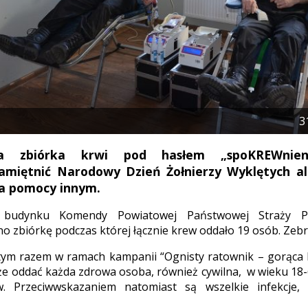
3
ka zbiórka krwi pod hasłem „spoKREWnien
pamiętnić Narodowy Dzień Żołnierzy Wyklętych a
ia pomocy innym.
budynku Komendy Powiatowej Państwowej Straży Po
 zbiórkę podczas której łącznie krew oddało 19 osób. Zebran
 tym razem w ramach kampanii “Ognisty ratownik – gorąca 
e oddać każda zdrowa osoba, również cywilna, w wieku 18-
. Przeciwwskazaniem natomiast są wszelkie infekcje, 