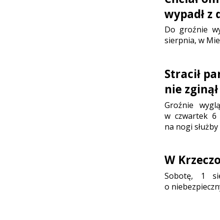
wypadł z 
Do groźnie wy
sierpnia, w Mie
Stracił p
nie zginął
Groźnie wygl
w czwartek 6 
na nogi służby
W Krzeczo
Sobotę, 1 sie
o niebezpieczn