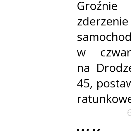
Groźni
zderz
samocho
w czwar
na Drodz
45, postaw
ratunkowe