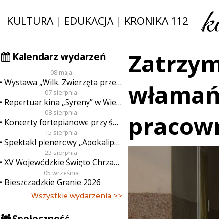
KULTURA
|
EDUKACJA
|
KRONIKA 112
Zatrzym
Kalendarz wydarzeń
08 maja
Wystawa „Wilk. Zwierzęta przeklęte”
włamań 
07 sierpnia
Repertuar kina „Syreny” w Wieluniu w dn. od 7 do 13 sierpnia
08 sierpnia
pracow
Koncerty fortepianowe przy świecach
15 sierpnia
Spektakl plenerowy „Apokalipsa”
23 sierpnia
XV Wojewódzkie Święto Chrzanu
05 września
Bieszczadzkie Granie 2026
Wszystkie wydarzenia >>
Społeczność