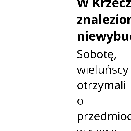
W Krzec
znalezio
niewybu
Sobotę
wieluńs
otrzyma
o nie
przedmio