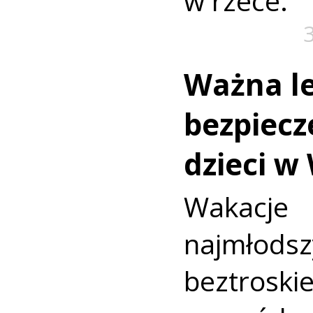
w rzece.
Ważna le
bezpiecz
dzieci w
Wakac
najmło
beztroski