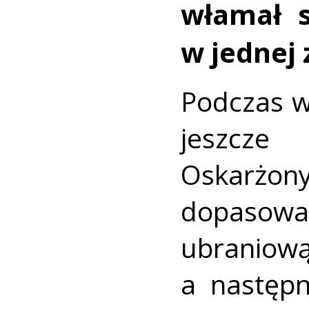
włamał s
w jednej 
Podczas w
jeszcze
Oskarżo
dopaso
ubranio
a następn