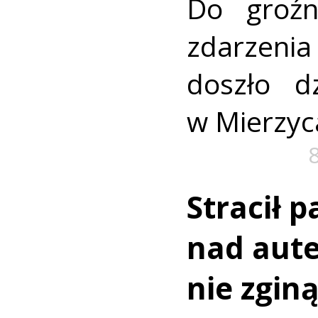
Do groźn
zdarze
doszło dz
w Mierzyc
Stracił 
nad aut
nie zginą