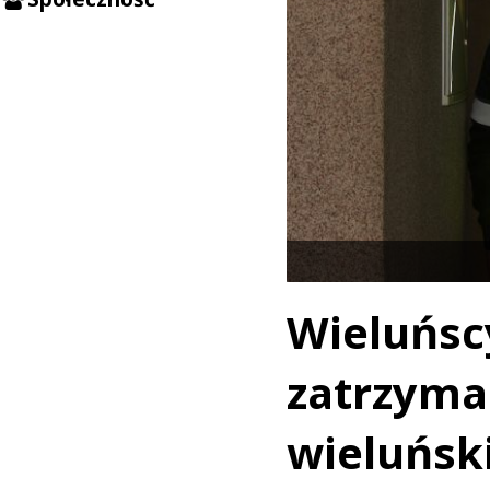
Wieluńs
zatrzym
wieluńs