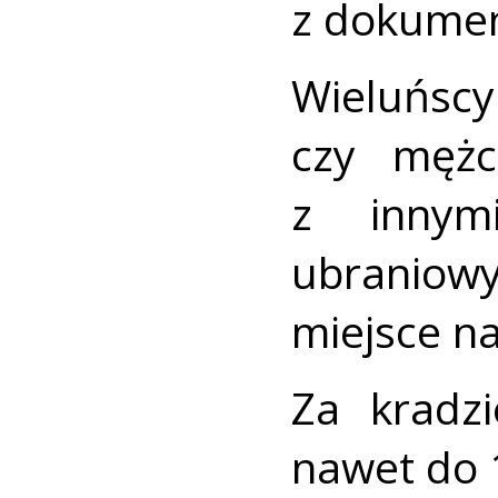
z dokumen
Wieluńs
czy mężc
z innym
ubraniow
miejsce na
Za kradz
nawet do 