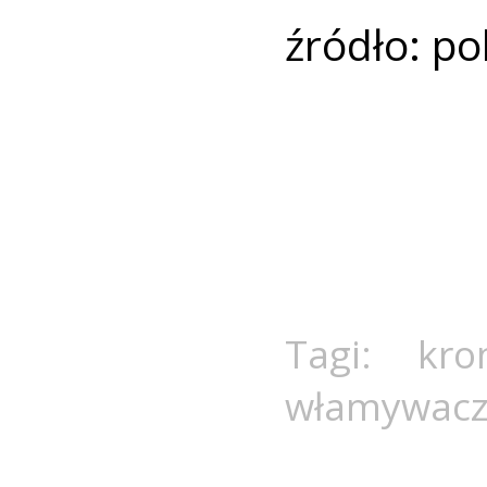
źródło: pol
Tagi:
kro
włamywac