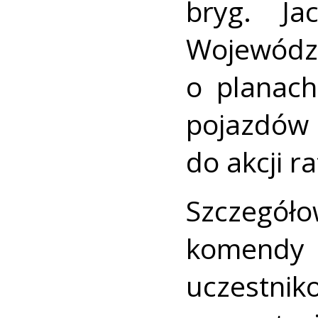
bryg. Ja
Wojewódzk
o planac
pojazdów
do akcji r
Szczegóło
komend
uczestn