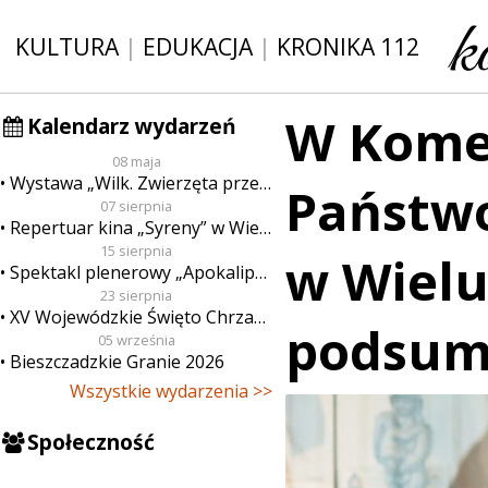
KULTURA
|
EDUKACJA
|
KRONIKA 112
W Kome
Kalendarz wydarzeń
08 maja
Wystawa „Wilk. Zwierzęta przeklęte”
Państwo
07 sierpnia
Repertuar kina „Syreny” w Wieluniu w dn. od 7 do 13 sierpnia
15 sierpnia
w Wielu
Spektakl plenerowy „Apokalipsa”
23 sierpnia
XV Wojewódzkie Święto Chrzanu
podsum
05 września
Bieszczadzkie Granie 2026
Wszystkie wydarzenia >>
Społeczność