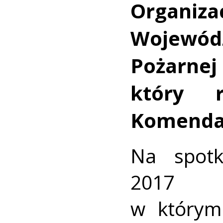
Organiz
Wojewód
Poża
który r
Komenda
Na spot
2017 
w którym