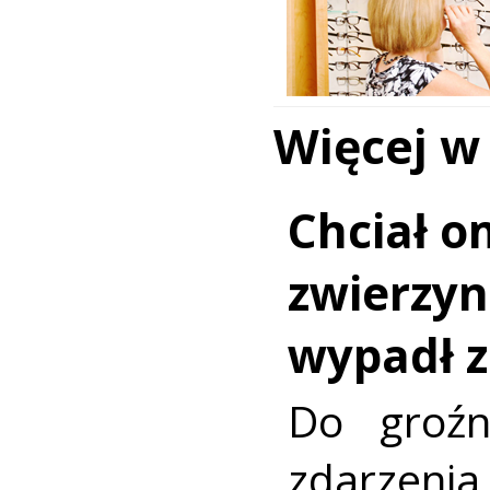
Więcej w
Chciał o
zwierzy
wypadł z
Do groźn
zdarze