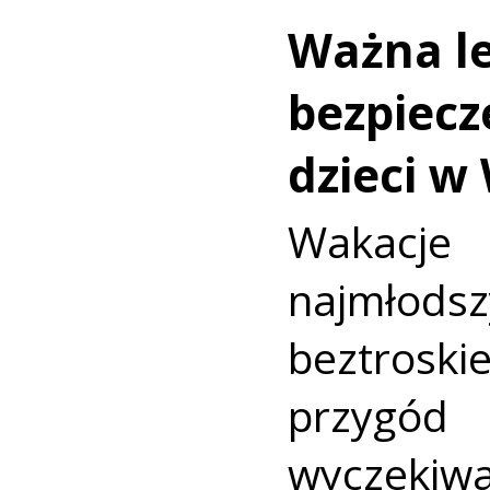
Ważna le
bezpiecz
dzieci w
Wakac
najmło
beztroski
przyg
wyczekiw