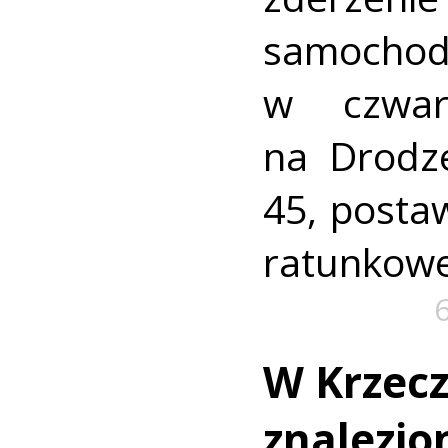
samocho
w czwar
na Drodz
45, postaw
ratunkowe
W Krzec
znalezio