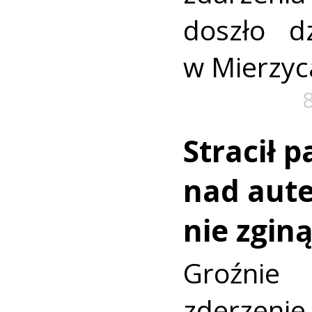
doszło dz
w Mierzyc
Stracił 
nad aut
nie zginą
Groźni
zderz