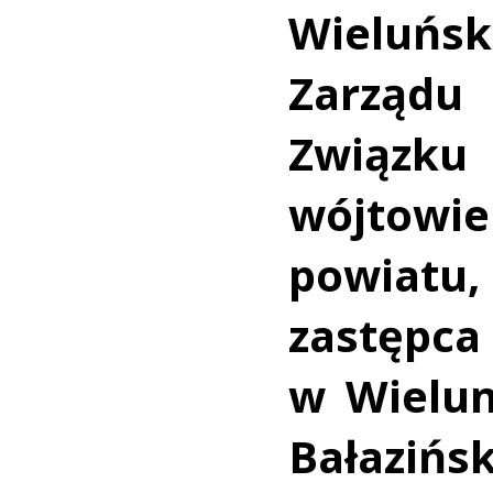
Wieluńsk
Zarządu
Związk
wójtow
powiatu,
zastę
w Wielun
Bałaziń