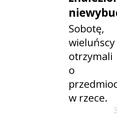
niewybu
Sobotę
wieluńs
otrzyma
o nie
przedmio
w rzece.