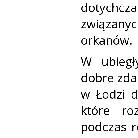
dotychcza
związan
orkanów.
W ubiegł
dobre zd
w Łodzi d
które ro
podczas r