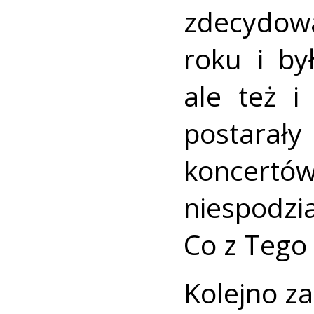
zdecydow
roku i by
ale też i
postarał
koncertów
niespodzi
Co z Tego
Kolejno z