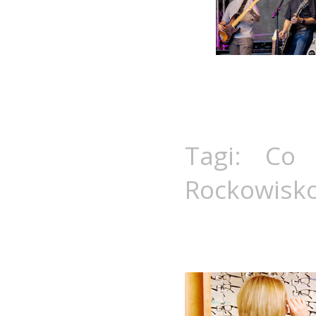
Tagi:
Co 
Rockowisk