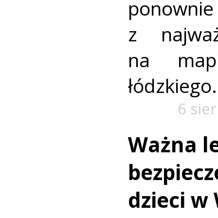
ponownie 
z najważ
na mapi
łódzkiego.
6 sie
Ważna le
bezpiecz
dzieci w