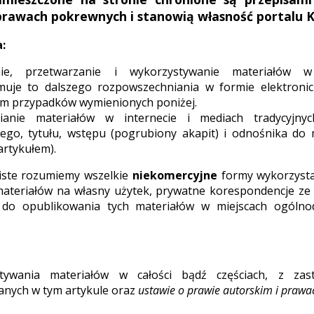
prawach pokrewnych i stanowią własność portalu 
:
ie, przetwarzanie i wykorzystywanie materiałów w 
muje to dalszego rozpowszechniania w formie elektronic
em przypadków wymienionych poniżej.
ianie materiałów w internecie i mediach tradycyjny
ego, tytułu, wstępu (pogrubiony akapit) i odnośnika do 
artykułem).
biste rozumiemy wszelkie
niekomercyjne
formy wykorzysta
materiałów na własny użytek, prywatne korespondencje ze 
do opublikowania tych materiałów w miejscach ogólnod
tywania materiałów w całości bądź częściach, z zas
anych w tym artykule oraz
ustawie o prawie autorskim i praw