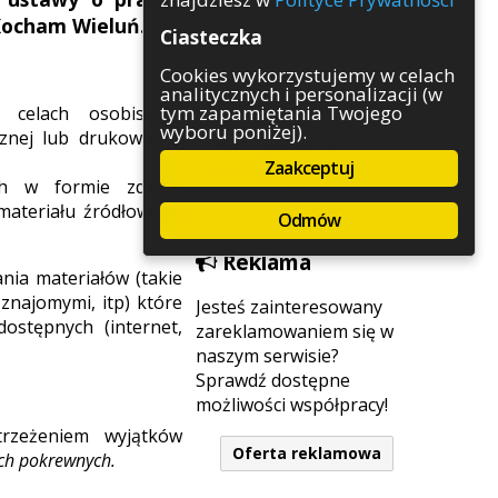
Rozrywka
Kocham Wieluń.
Ciasteczka
Służby
Sport
Cookies wykorzystujemy w celach
analitycznych i personalizacji (w
Środowisko
tym zapamiętania Twojego
celach osobistych.
Szkolnictwo
wyboru poniżej).
znej lub drukowanej,
Wydarzenia
Zaakceptuj
Zapowiedzi
ch w formie zdjęcia
Zdrowie
materiału źródłowego
Odmów
Reklama
nia materiałów (takie
znajomymi, itp) które
Jesteś zainteresowany
ostępnych (internet,
zareklamowaniem się w
naszym serwisie?
Sprawdź dostępne
możliwości współpracy!
trzeżeniem wyjątków
Oferta reklamowa
ach pokrewnych.