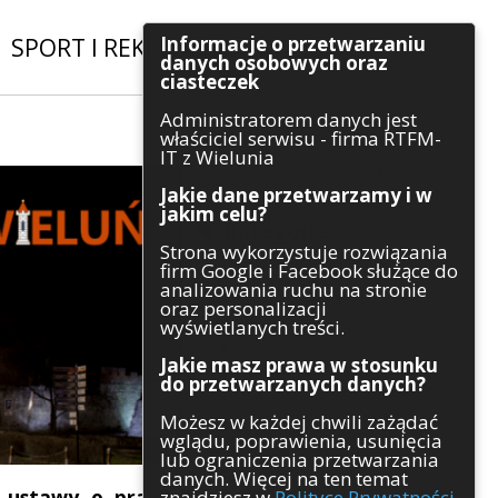
Informacje o przetwarzaniu
SPORT I REKREACJA
|
INWESTYCJE
danych osobowych oraz
ciasteczek
Administratorem danych jest
Szukaj
właściciel serwisu - firma RTFM-
IT z Wielunia
Jakie dane przetwarzamy i w
jakim celu?
Kategorie
Strona wykorzystuje rozwiązania
firm Google i Facebook służące do
Architektura
analizowania ruchu na stronie
Gospodarka
oraz personalizacji
Handel
wyświetlanych treści.
Infrastruktura
Jakie masz prawa w stosunku
Komunikaty
do przetwarzanych danych?
Kultura
Możesz w każdej chwili zażądać
Polityka
wglądu, poprawienia, usunięcia
Pozostałe
lub ograniczenia przetwarzania
Psychologia
danych. Więcej na ten temat
Rolnictwo
i ustawy o prawie
znajdziesz w
Polityce Prywatności