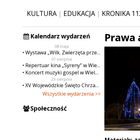
KULTURA
|
EDUKACJA
|
KRONIKA 11
Prawa 
Kalendarz wydarzeń
08 maja
Wystawa „Wilk. Zwierzęta przeklęte”
07 sierpnia
Repertuar kina „Syreny” w Wieluniu w dn. od 7 do 13 sierpnia
Koncert muzyki gospel w Wieluniu
23 sierpnia
XV Wojewódzkie Święto Chrzanu
Wszystkie wydarzenia >>
Społeczność
Materiały z