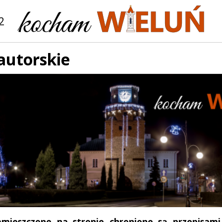
2
autorskie
amieszczone na stronie chronione są przepisam