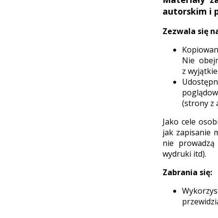
autorskim i 
Zezwala się na
Kopiowan
Nie obej
z wyjątki
Udostępn
poglądow
(strony z 
Jako cele oso
jak zapisanie 
nie prowadzą 
wydruki itd).
Zabrania się:
Wykorzys
przewidzi