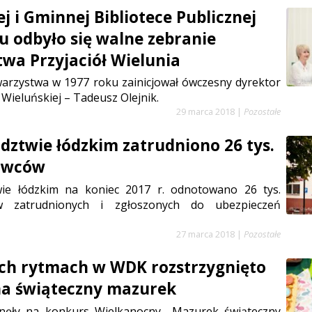
j i Gminnej Bibliotece Publicznej
u odbyło się walne zebranie
wa Przyjaciół Wielunia
arzystwa w 1977 roku zainicjował ówczesny dyrektor
ieluńskiej – Tadeusz Olejnik.
29 marca 2018
|
Pozostałe
ztwie łódzkim zatrudniono 26 tys.
owców
ie łódzkim na koniec 2017 r. odnotowano 26 tys.
w zatrudnionych i zgłoszonych do ubezpieczeń
27 marca 2018
|
Pozostałe
ch rytmach w WDK rozstrzygnięto
na świąteczny mazurek
nęły na konkurs Wielkanocny „Mazurek świąteczny