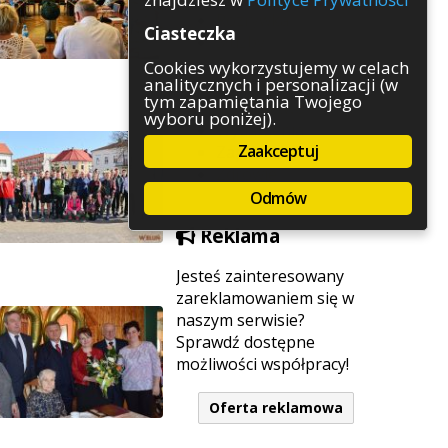
Rozrywka
Ciasteczka
Służby
Sport
Cookies wykorzystujemy w celach
analitycznych i personalizacji (w
Środowisko
tym zapamiętania Twojego
Szkolnictwo
wyboru poniżej).
Wydarzenia
Zaakceptuj
Zapowiedzi
Zdrowie
Odmów
Reklama
Jesteś zainteresowany
zareklamowaniem się w
naszym serwisie?
Sprawdź dostępne
możliwości współpracy!
Oferta reklamowa