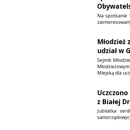
Obywatel
Na spotkanie 1
zainteresowan
Młodzież 
udział w G
Sejmik Młodzie
Młodzieżowym 
Miejską dla uc
Uczczono 
z Białej D
Jubilatka ser
samorządowyc