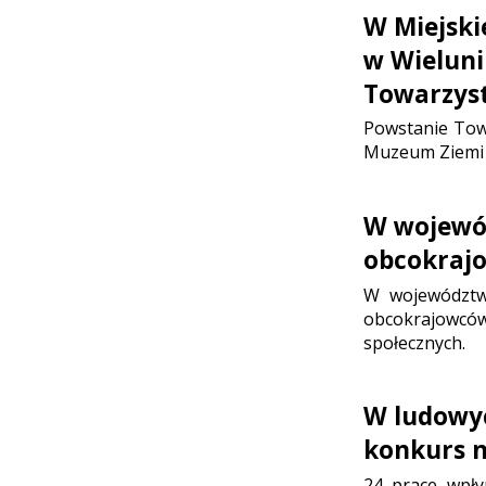
W Miejskie
w Wieluni
Towarzyst
Powstanie Tow
Muzeum Ziemi W
W wojewód
obcokraj
W województw
obcokrajowcó
społecznych.
W ludowy
konkurs 
24 prace wpły