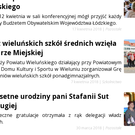
skiego
2 kwietnia w sali konferencyjnej mógł przyjść każdy
y Budżetem Obywatelskim Województwa Łódzkiego.
17 kwietnia 2018
|
Pozostałe
z wieluńskich szkół średnich wzięła
rze Miejskiej
ży Powiatu Wieluńskiego działający przy Powiatowym
Domu Kultury i Sportu w Wieluniu zorganizował Grę
zniów wieluńskich szkół ponadgimnazjalnych.
7 kwietnia 2018
|
Szkolnictwo
setne urodziny pani Stafanii Sut
rugiej
deczne gratulacje otrzymała z rąk delegacji władz
h.
30 marca 2018
|
Pozostałe