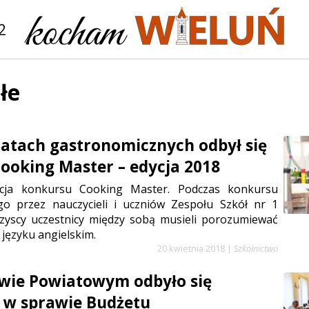
2
łe
atach gastronomicznych odbył się
ooking Master – edycja 2018
cja konkursu Cooking Master. Podczas konkursu
o przez nauczycieli i uczniów Zespołu Szkół nr 1
zyscy uczestnicy między sobą musieli porozumiewać
 języku angielskim.
20 kwietnia 2018
|
Szkolnictwo
wie Powiatowym odbyło się
 w sprawie Budżetu