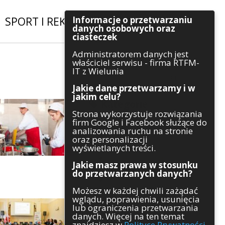
Informacje o przetwarzaniu
SPORT I REKREACJA
|
INWESTYCJE
danych osobowych oraz
ciasteczek
Administratorem danych jest
Szukaj
właściciel serwisu - firma RTFM-
IT z Wielunia
Jakie dane przetwarzamy i w
jakim celu?
Kategorie
Strona wykorzystuje rozwiązania
firm Google i Facebook służące do
Architektura
analizowania ruchu na stronie
Gospodarka
oraz personalizacji
Handel
wyświetlanych treści.
Infrastruktura
Jakie masz prawa w stosunku
Komunikaty
do przetwarzanych danych?
Kultura
Możesz w każdej chwili zażądać
Polityka
wglądu, poprawienia, usunięcia
Pozostałe
lub ograniczenia przetwarzania
Psychologia
danych. Więcej na ten temat
Rolnictwo
znajdziesz w
Polityce Prywatności