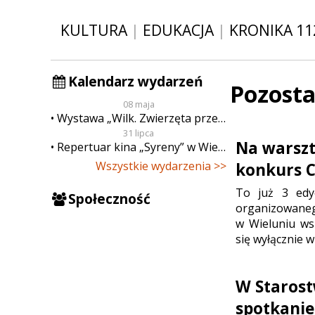
KULTURA
|
EDUKACJA
|
KRONIKA 11
Kalendarz wydarzeń
Pozosta
08 maja
Wystawa „Wilk. Zwierzęta przeklęte”
31 lipca
Na warszt
Repertuar kina „Syreny” w Wieluniu w dn. od 31 lipca do 6 sierpnia
Wszystkie wydarzenia >>
konkurs C
To już 3 edy
Społeczność
organizowaneg
w Wieluniu ws
się wyłącznie w
W Starost
spotkanie