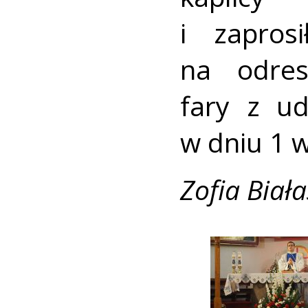
i zapros
na odres
fary z u
w dniu 1 w
Zofia Biała