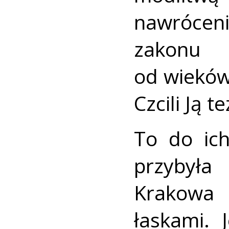
nawrócen
zakonu 
od wieków
Czcili Ją 
To do ich
przybyła
Krakowa 
łaskami. 