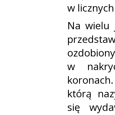
w licznych
Na wielu
przedst
ozdobiony
w nakry
koronach
którą na
się wyda