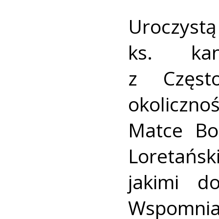
Uroczyst
ks. kan
z Częst
okoliczn
Matce Boż
Loretańs
jakimi d
Wspomniał