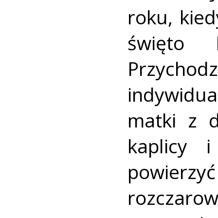
roku, kie
święto 
Przychod
indywidua
matki z d
kaplicy 
powierzy
rozcz