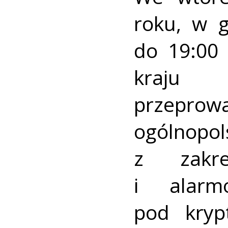
roku, w 
do 19:00 
kraj
przeprow
ogólnopo
z zakre
i alarm
pod kry