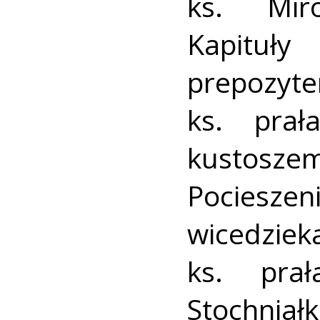
ks. Mir
Kapituł
prepozy
ks. prał
kustosze
Pocieszen
wicedzie
ks. pra
Stochniał