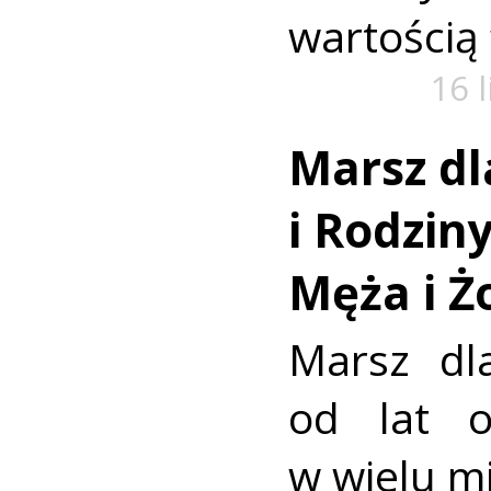
wartością
16 
Marsz dl
i Rodzin
Męża i Ż
Marsz dl
od lat o
w wielu mi