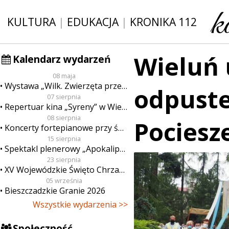
KULTURA
|
EDUKACJA
|
KRONIKA 112
Wieluń 
Kalendarz wydarzeń
08 maja
Wystawa „Wilk. Zwierzęta przeklęte”
odpust
07 sierpnia
Repertuar kina „Syreny” w Wieluniu w dn. od 7 do 13 sierpnia
08 sierpnia
Pociesz
Koncerty fortepianowe przy świecach
15 sierpnia
Spektakl plenerowy „Apokalipsa”
23 sierpnia
XV Wojewódzkie Święto Chrzanu
05 września
Bieszczadzkie Granie 2026
Wszystkie wydarzenia >>
Społeczność