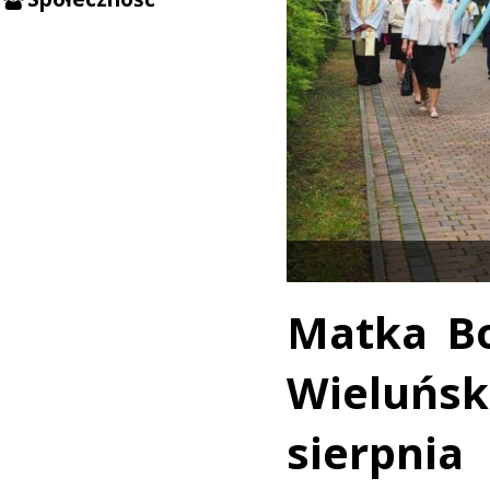
Matka Bo
Wieluńsk
sierp