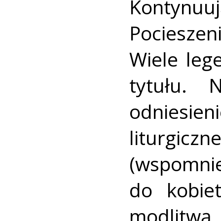
Kontynu
Pociesze
Wiele leg
tytułu. 
odniesien
liturgiczn
(wspomnie
do kobiet
modlitwą