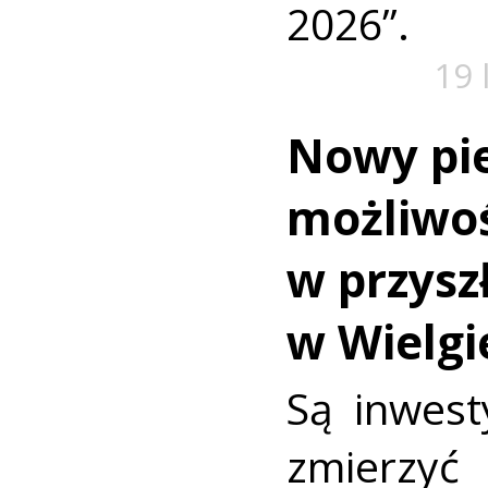
2026”.
19 
Nowy pi
możliwoś
w przysz
w Wielg
Są inwest
zmierzy