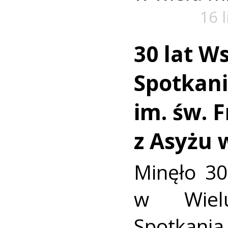
16 
30 lat W
Spotkan
im. św. 
z Asyżu 
Minęło 30
w Wielu
Spotkania 