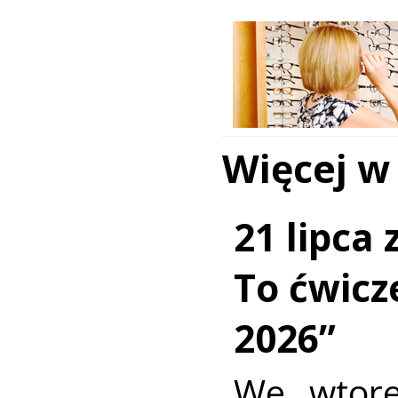
Więcej w
21 lipca
To ćwic
2026”
We wtore