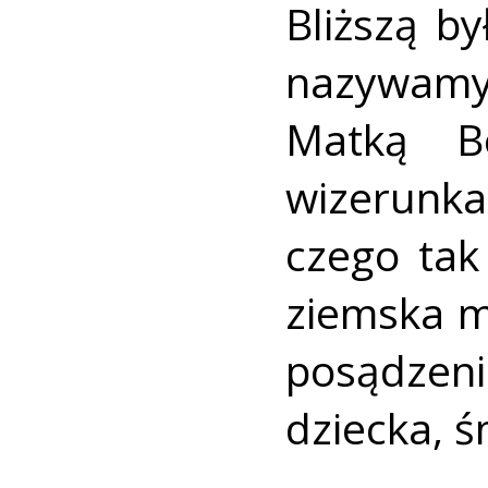
Bliższą by
nazywamy
Matką B
wizerunka
czego ta
ziemska m
posądzen
dziecka, ś