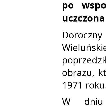
po wspo
uczczona
Dorocz
Wieluńsk
poprzedzi
obrazu, k
1971 roku.
W dniu 