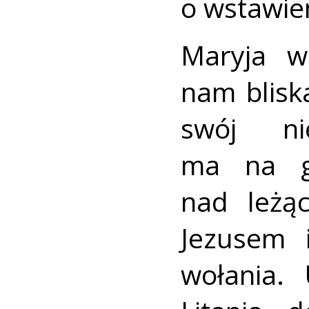
o wstawie
Maryja w
nam blisk
swój ni
ma na gł
nad leżą
Jezusem 
wołania.