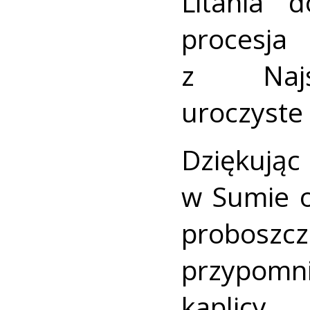
Litania 
proce
z Najś
uroczyste
Dziękują
w Sumie o
probosz
przypomn
kaplicy