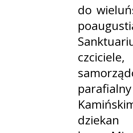
do wieluń
poaugus
Sanktuar
czciciel
samorządo
parafial
Kamińskim
dziekan