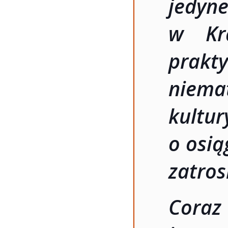
jedy
w Kra
prak
niem
kultur
o osią
zatros
Coraz