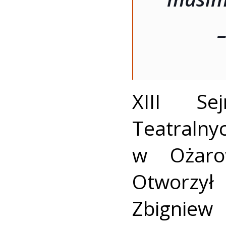
XIII Se
Teatraln
w Ożaro
Otworzy
Zbigniew