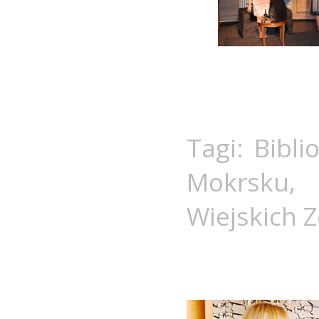
Tagi:
Bibli
Mokrsku
Wiejskich 