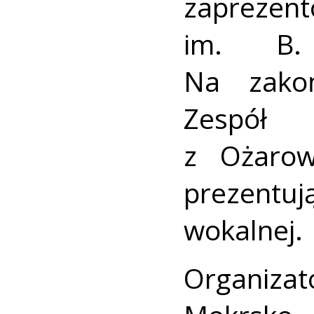
zapreze
im. B.
Na zakoń
Zespół
z Ożarow
prezentu
wokalnej.
Organizat