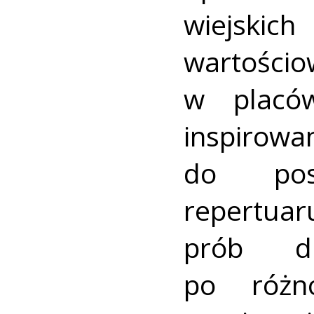
wiejsk
wartoś
w placó
inspiro
do posz
repertua
prób dra
po różn