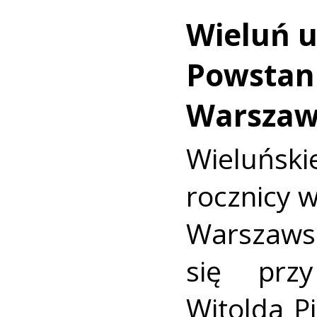
Wieluń u
Powstan
Warszaw
Wieluńs
rocznicy 
Warszaws
się prz
Witolda Pi