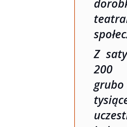
doro
teatr
społec
Z saty
200 
grub
tysi
uczest