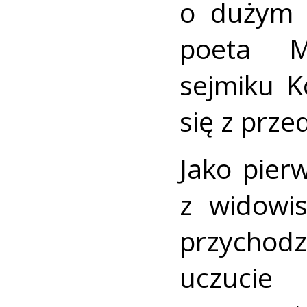
o dużym 
poeta M
sejmiku K
się z prze
Jako pier
z widowis
przychod
uczuci