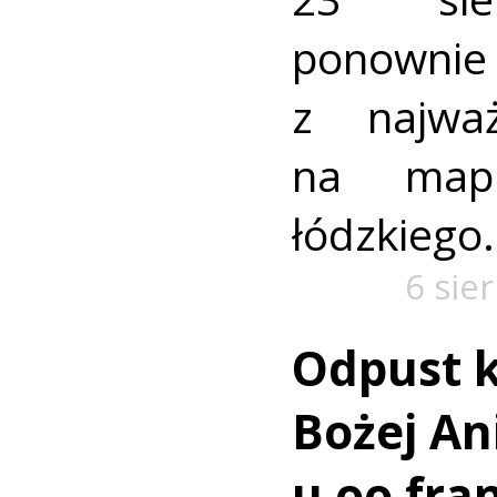
ponownie 
z najważ
na mapi
łódzkiego.
6 sie
Odpust k
Bożej Ani
u oo fra