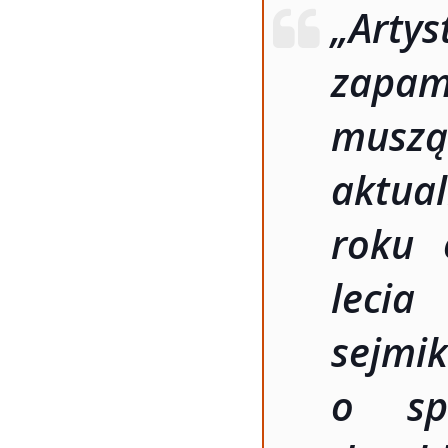
„Ar
zapam
muszą
aktua
roku 
lec
sejmi
o sp