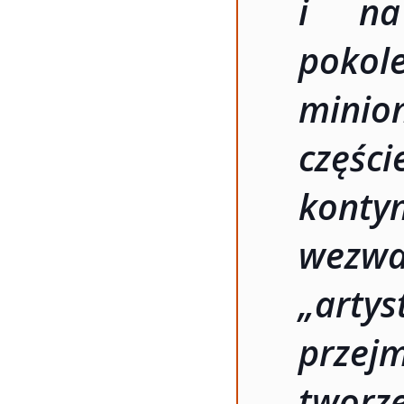
i na
pokole
minio
części
kont
wez
„art
przej
tworze