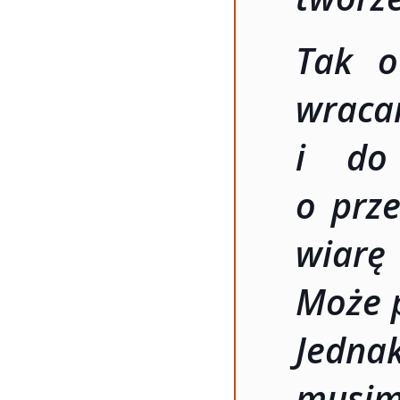
Tak o
wraca
i do
o prz
wiarę 
Może p
Jedna
musim