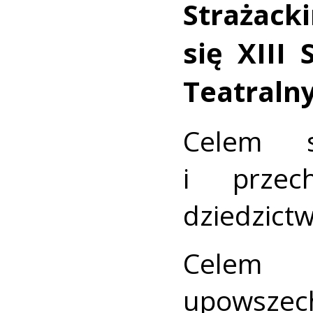
Strażac
się XIII
Teatraln
Celem s
i przec
dziedzict
Celem 
upowsze