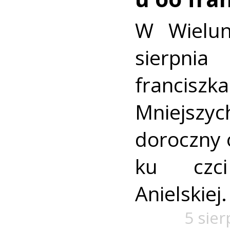
W Wielun
sierpn
francis
Mniejszyc
doroczny 
ku czc
Anielskiej.
5 sie