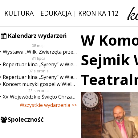
KULTURA
|
EDUKACJA
|
KRONIKA 112
W Komor
Kalendarz wydarzeń
08 maja
Wystawa „Wilk. Zwierzęta przeklęte”
Sejmik 
31 lipca
Repertuar kina „Syreny” w Wieluniu w dn. od 31 lipca do 6 sierpnia
07 sierpnia
Teatral
Repertuar kina „Syreny” w Wieluniu w dn. od 7 do 13 sierpnia
Koncert muzyki gospel w Wieluniu
23 sierpnia
XV Wojewódzkie Święto Chrzanu
Wszystkie wydarzenia >>
Społeczność