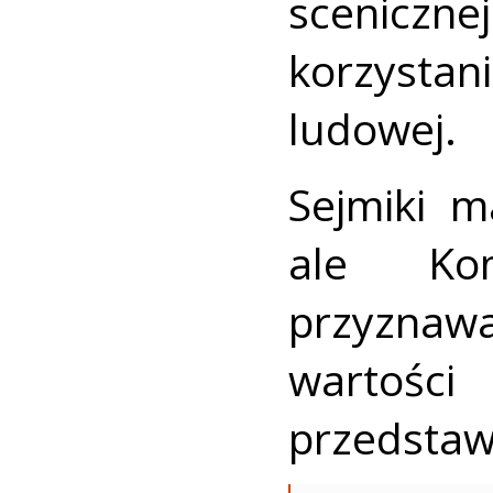
scenicz
korzysta
ludowej.
Sejmiki m
ale Kom
przyzna
wartości
przedstaw