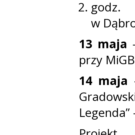
godz. 
w Dąbro
13 maja
–
przy MiGB
14 maja
–
Gradowsk
Legenda” 
Projekt 