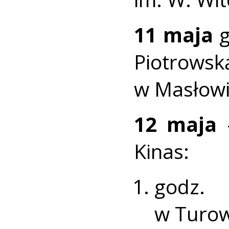
11 maja
g
Piotrowsk
w Masłowi
12 maja
–
Kinas:
godz. 
w Turow