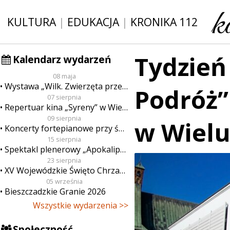
KULTURA
|
EDUKACJA
|
KRONIKA 112
Tydzień 
Kalendarz wydarzeń
08 maja
Wystawa „Wilk. Zwierzęta przeklęte”
Podróż”
07 sierpnia
Repertuar kina „Syreny” w Wieluniu w dn. od 7 do 13 sierpnia
09 sierpnia
w Wielu
Koncerty fortepianowe przy świecach
15 sierpnia
Spektakl plenerowy „Apokalipsa”
23 sierpnia
XV Wojewódzkie Święto Chrzanu
05 września
Bieszczadzkie Granie 2026
Wszystkie wydarzenia >>
Społeczność