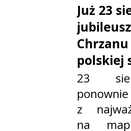
Już 23 si
jubileus
Chrzanu
polskiej
23 sie
ponownie 
z najważ
na mapi