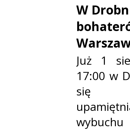
W Drobn
bohater
Warszaw
Już 1 si
17:00 w 
się u
upamiętni
wybuch