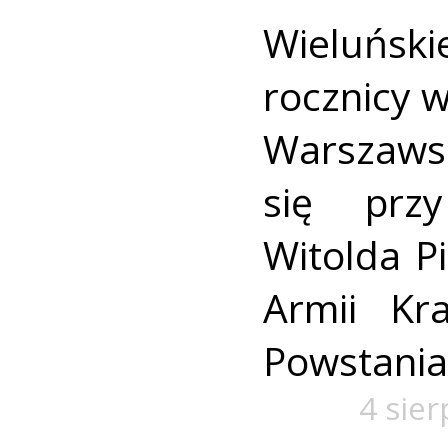
Wieluńs
rocznicy 
Warszaws
się prz
Witolda Pi
Armii Kra
Powstania
4 sie