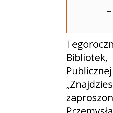
–
Tegorocz
Bibliotek,
Publiczn
„Znajdzie
zaprosz
Przemys