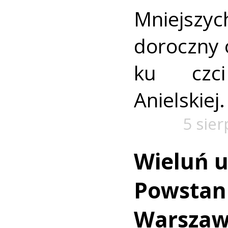
Mniejszyc
doroczny 
ku czc
Anielskiej.
5 sie
Wieluń u
Powstan
Warszaw