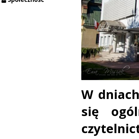
W dniach
się ogó
czytelni