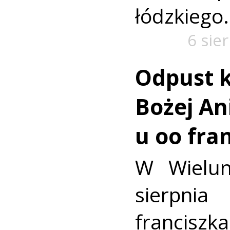
łódzkiego.
6 sie
Odpust k
Bożej Ani
u oo fra
W Wielun
sierpn
francis