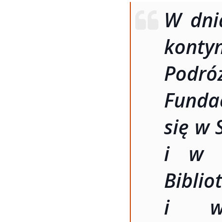
W dni
konty
Podró
Funda
się w 
i w M
Bibl
i w 