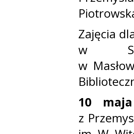
Piotrowska
Zajęcia dl
w Szk
w Masłowi
Bibliotecz
10 maja
z Przemy
im. W. Wit