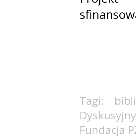
sfinansow
Tagi:
bib
Dyskusyjny
Fundacja 