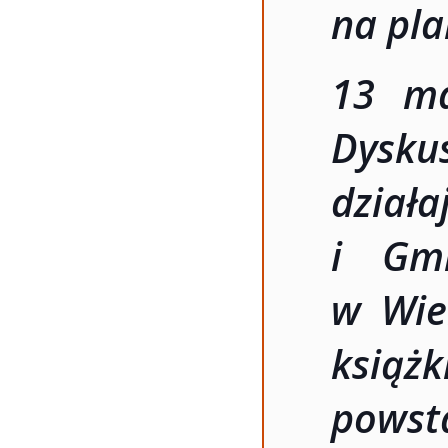
na pla
13 ma
Dysk
dzia
i Gmi
w Wie
książ
powsta