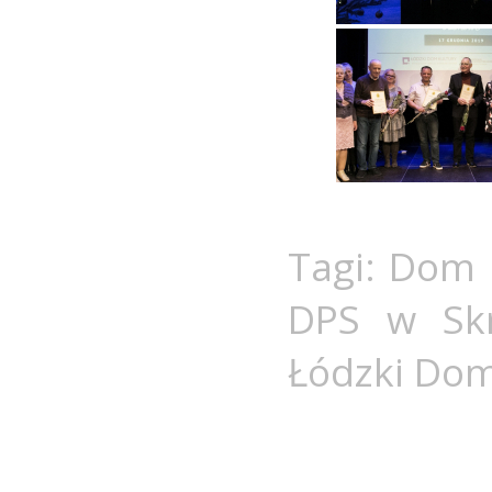
Tagi:
Dom 
DPS w Skr
Łódzki Dom