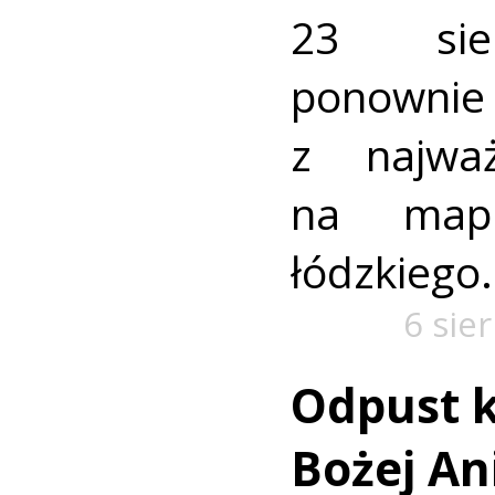
23 sie
ponownie 
z najważ
na mapi
łódzkiego.
6 sie
Odpust k
Bożej Ani