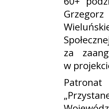
60+” podz
Grzegor
Wieluń
Społe
za zaang
w projekci
Patrona
„Przysta
Wojewód