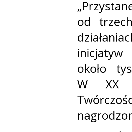
„Przysta
od trzec
działan
inicjatyw
około ty
W XX W
Twórczośc
nagrodzono