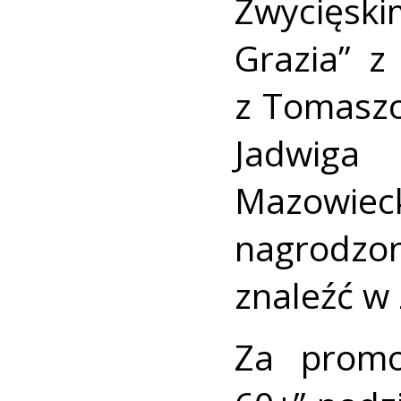
Zwycięsk
Grazia” z
z Tomaszo
Jadwig
Mazowi
nagrodz
znaleźć w 
Za promo