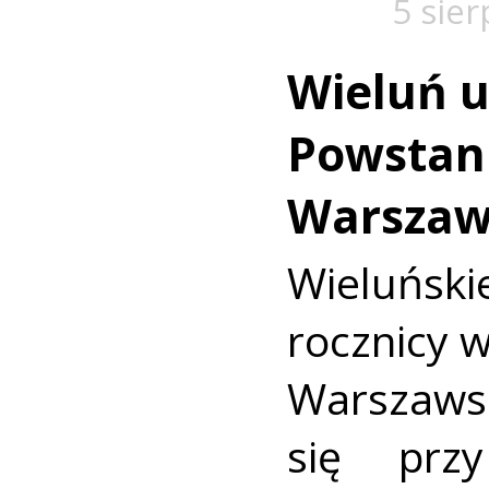
5 sie
Wieluń u
Powstan
Warszaw
Wieluńs
rocznicy 
Warszaws
się prz