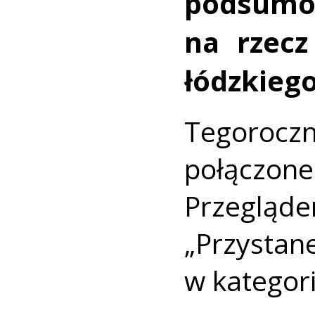
podsumo
na rzec
łódzkiego
Tegorocz
połączon
Przeglą
„Przyst
w kategori