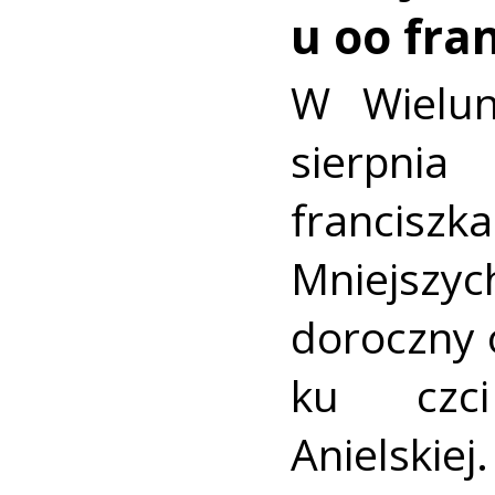
u oo fra
W Wielun
sierpn
francis
Mniejszyc
doroczny 
ku czc
Anielskiej.