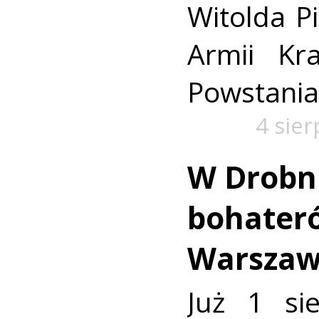
Witolda Pi
Armii Kra
Powstania
4 sie
W Drobn
bohater
Warszaw
Już 1 si