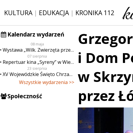
KULTURA
|
EDUKACJA
|
KRONIKA 112
Grzegor
Kalendarz wydarzeń
08 maja
Wystawa „Wilk. Zwierzęta przeklęte”
i Dom P
07 sierpnia
Repertuar kina „Syreny” w Wieluniu w dn. od 7 do 13 sierpnia
23 sierpnia
w Skrzy
XV Wojewódzkie Święto Chrzanu
Wszystkie wydarzenia >>
przez Ł
Społeczność