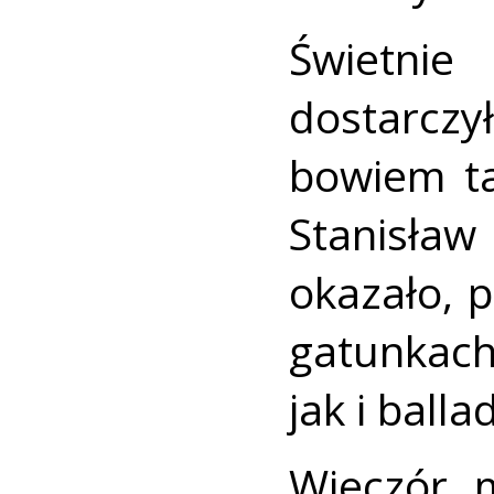
Świetnie
dostarc
bowiem ta
Stanisła
okazało, 
gatunkac
jak i ball
Wieczór 