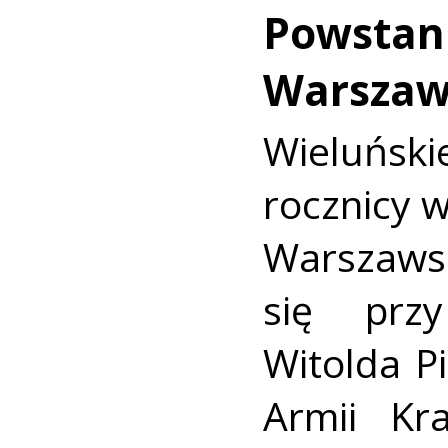
Powstan
Warszaw
Wieluńs
rocznicy 
Warszaws
się prz
Witolda Pi
Armii Kra