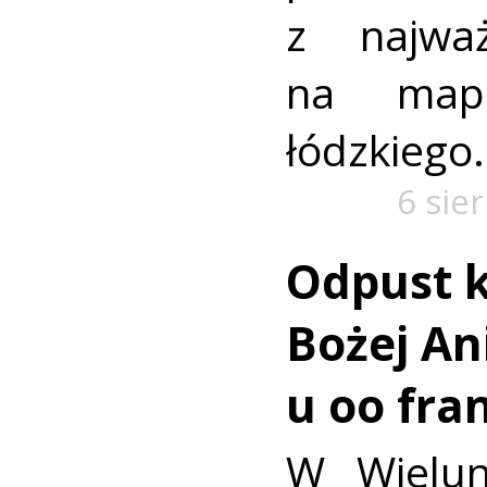
z najważ
na mapi
łódzkiego.
6 sie
Odpust k
Bożej Ani
u oo fra
W Wielun