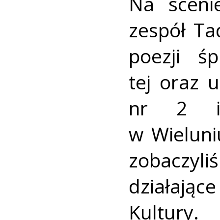
Na sceni
zespół Ta
poezji ś
tej oraz 
nr 2 im
w Wieluni
zobaczyl
działaj
Kultury.