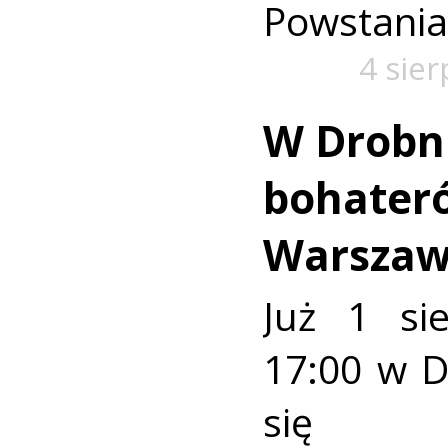
Powstania
4 sie
W Drobn
bohater
Warszaw
Już 1 si
17:00 w 
się u