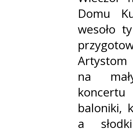
Domu Kul
wesoło ty
przygotow
Artysto
na mały
koncertu
baloniki, 
a słodk