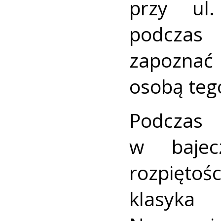
przy ul.
podczas
zapoznać 
osobą teg
Podczas 
w bajec
rozpiętoś
klasyka