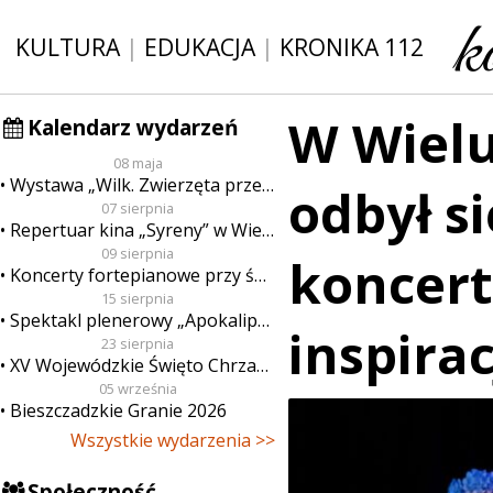
KULTURA
|
EDUKACJA
|
KRONIKA 112
W Wiel
Kalendarz wydarzeń
08 maja
Wystawa „Wilk. Zwierzęta przeklęte”
odbył s
07 sierpnia
Repertuar kina „Syreny” w Wieluniu w dn. od 7 do 13 sierpnia
09 sierpnia
koncer
Koncerty fortepianowe przy świecach
15 sierpnia
Spektakl plenerowy „Apokalipsa”
inspirac
23 sierpnia
XV Wojewódzkie Święto Chrzanu
05 września
Bieszczadzkie Granie 2026
Wszystkie wydarzenia >>
Społeczność