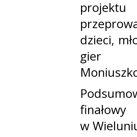
projekt
przeprowa
dzieci, mł
gier p
Moniuszko
Podsumow
finałowy
w Wieluni