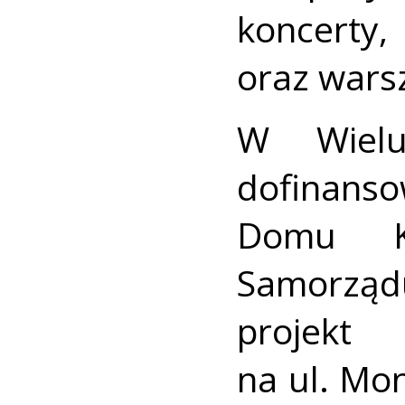
koncerty,
oraz warsz
W Wielu
dofinans
Domu Ku
Samorzą
projekt 
na ul. Mo