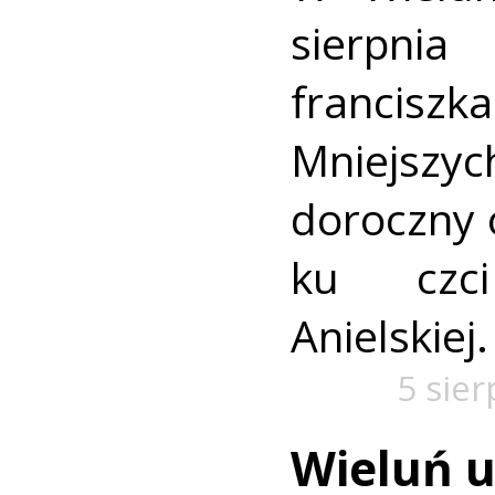
sierpn
francis
Mniejszyc
doroczny 
ku czc
Anielskiej.
5 sie
Wieluń u