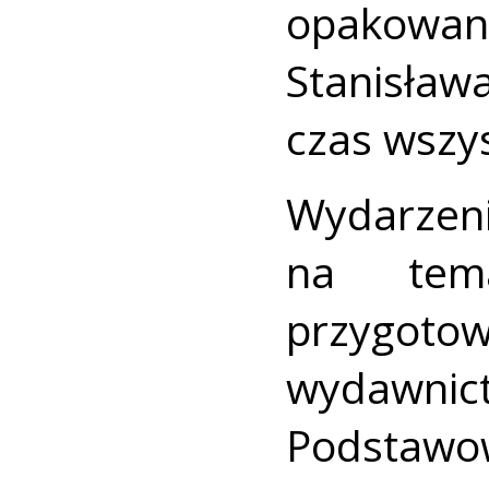
opakowan
Stanisław
czas wszy
Wydarze
na tema
przygoto
wydawni
Podstawow