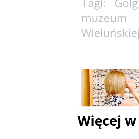
Tagi:
Golg
muzeum 
Wieluńskie
Więcej w