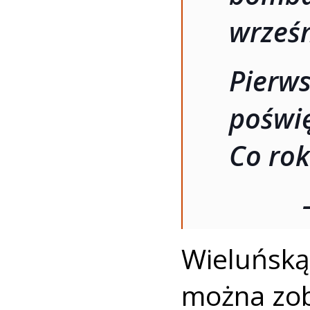
wrześn
Pierw
pośw
Co rok
Wieluńsk
można zoba