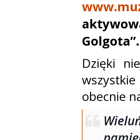
www.muz
aktywow
Golgota”.
Dzięki ni
wszystki
obecnie na
Wielu
pamięc