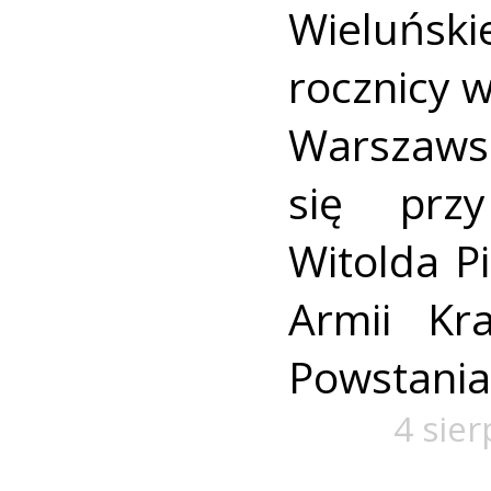
Wieluńs
rocznicy 
Warszaws
się prz
Witolda Pi
Armii Kra
Powstania
4 sie