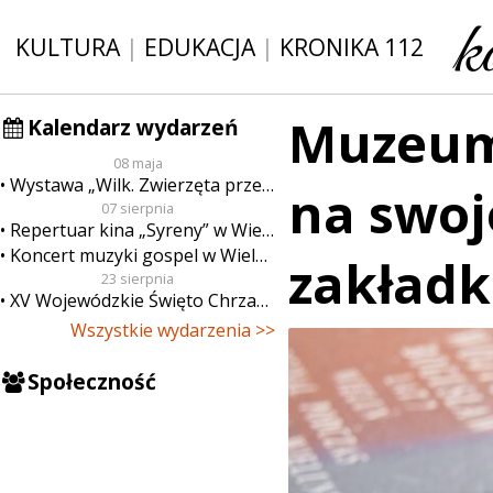
KULTURA
|
EDUKACJA
|
KRONIKA 112
Muzeum 
Kalendarz wydarzeń
08 maja
Wystawa „Wilk. Zwierzęta przeklęte”
na swoj
07 sierpnia
Repertuar kina „Syreny” w Wieluniu w dn. od 7 do 13 sierpnia
Koncert muzyki gospel w Wieluniu
zakładk
23 sierpnia
XV Wojewódzkie Święto Chrzanu
Wszystkie wydarzenia >>
Społeczność