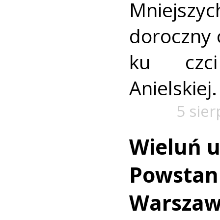
Mniejszyc
doroczny 
ku czc
Anielskiej.
5 sie
Wieluń u
Powstan
Warszaw