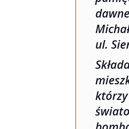
dawne
Mich
ul. Si
Składa
miesz
którz
świa
bomb