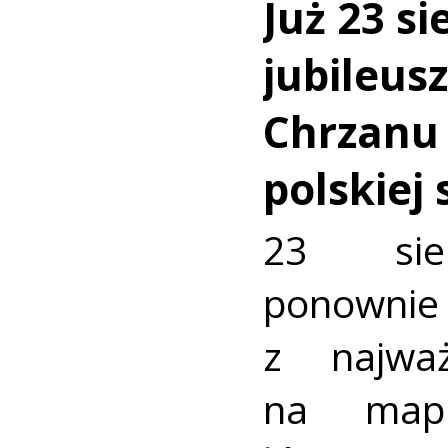
Już 23 si
jubileus
Chrzanu
polskiej
23 sie
ponownie 
z najważ
na mapi