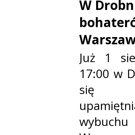
W Drobn
bohater
Warszaw
Już 1 si
17:00 w 
się u
upamiętni
wybuch