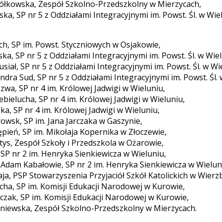
żółkowska, Zespół Szkolno-Przedszkolny w Mierzycach,
ska, SP nr 5 z Oddziałami Integracyjnymi im. Powst. Śl. w Wie
ch, SP im. Powst. Styczniowych w Osjakowie,
ka, SP nr 5 z Oddziałami Integracyjnymi im. Powst. Śl. w Wie
siał, SP nr 5 z Oddziałami Integracyjnymi im. Powst. Śl. w Wi
andra Sud, SP nr 5 z Oddziałami Integracyjnymi im. Powst. Śl.
zwa, SP nr 4 im. Królowej Jadwigi w Wieluniu,
bielucha, SP nr 4 im. Królowej Jadwigi w Wieluniu,
lska, SP nr 4 im. Królowej Jadwigi w Wieluniu,
owsk, SP im. Jana Jarczaka w Gaszynie,
ępień, SP im. Mikołaja Kopernika w Złoczewie,
ys, Zespół Szkoły i Przedszkola w Ożarowie,
 SP nr 2 im. Henryka Sienkiewicza w Wieluniu,
i Adam Kabałowie, SP nr 2 im. Henryka Sienkiewicza w Wielun
aja, PSP Stowarzyszenia Przyjaciół Szkół Katolickich w Wierzb
ocha, SP im. Komisji Edukacji Narodowej w Kurowie,
zczak, SP im. Komisji Edukacji Narodowej w Kurowie,
zniewska, Zespół Szkolno-Przedszkolny w Mierzycach.