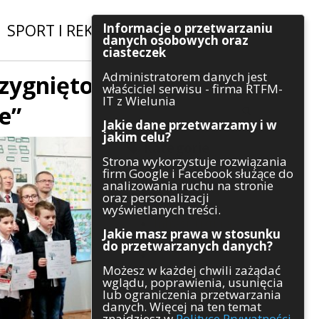
Informacje o przetwarzaniu
SPORT I REKREACJA
|
INWESTYCJE
danych osobowych oraz
ciasteczek
Administratorem danych jest
zygnięto
Szukaj
właściciel serwisu - firma RTFM-
IT z Wielunia
e”
Jakie dane przetwarzamy i w
jakim celu?
Kategorie
Strona wykorzystuje rozwiązania
firm Google i Facebook służące do
Architektura
analizowania ruchu na stronie
Gospodarka
oraz personalizacji
Handel
wyświetlanych treści.
Infrastruktura
Jakie masz prawa w stosunku
Komunikaty
do przetwarzanych danych?
Kultura
Możesz w każdej chwili zażądać
Polityka
wglądu, poprawienia, usunięcia
Pozostałe
lub ograniczenia przetwarzania
Psychologia
danych. Więcej na ten temat
Rolnictwo
znajdziesz w
Polityce Prywatności