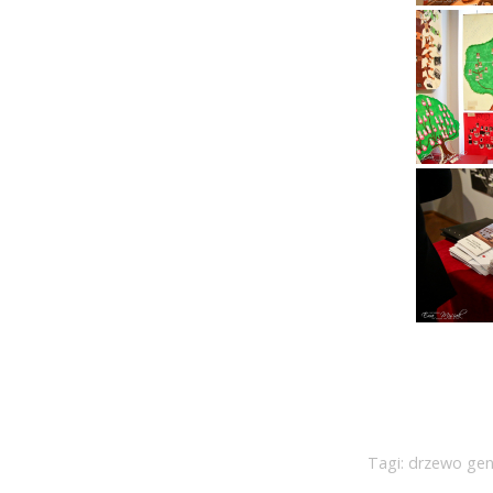
Tagi:
drzewo gen