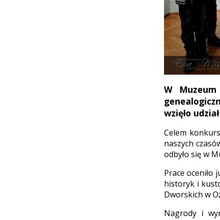
W Muzeum Z
genealogicz
wzięło udzia
Celem konkursu
naszych czasów
odbyło się w M
Prace oceniło 
historyk i kus
Dworskich w O
Nagrody i wyr