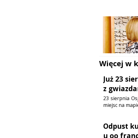
Więcej w 
Już 23 si
z gwiazda
23 sierpnia Os
miejsc na mapi
Odpust ku 
u oo fran