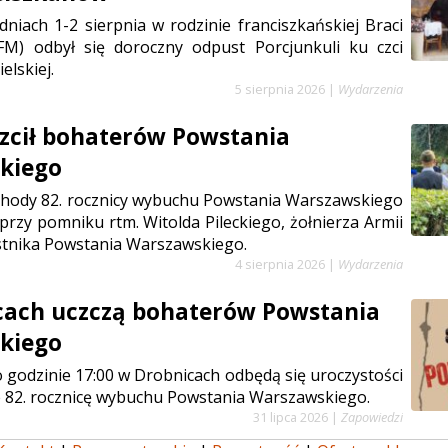
niach 1-2 sierpnia w rodzinie franciszkańskiej Braci
FM) odbył się doroczny odpust Porcjunkuli ku czci
elskiej.
5 sierpnia 2026
|
Wydarzenia
zcił bohaterów Powstania
kiego
chody 82. rocznicy wybuchu Powstania Warszawskiego
 przy pomniku rtm. Witolda Pileckiego, żołnierza Armii
stnika Powstania Warszawskiego.
4 sierpnia 2026
|
Wydarzenia
cach uczczą bohaterów Powstania
kiego
 o godzinie 17:00 w Drobnicach odbędą się uroczystości
 82. rocznicę wybuchu Powstania Warszawskiego.
31 lipca 2026
|
Zapowiedzi