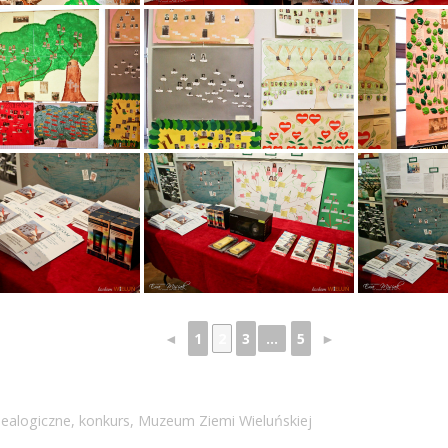
◄
1
2
3
...
5
►
ealogiczne
,
konkurs
,
Muzeum Ziemi Wieluńskiej