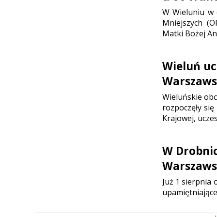
W Wieluniu w d
Mniejszych (O
Matki Bożej Ani
Wieluń uc
Warszaws
Wieluńskie ob
rozpoczęły się
Krajowej, ucze
W Drobni
Warszaws
Już 1 sierpnia
upamiętniające