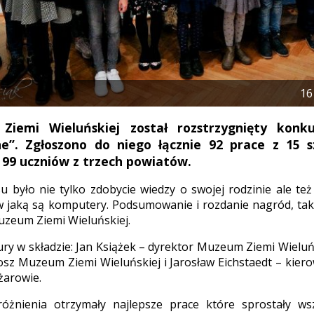
16
iemi Wieluńskiej został rozstrzygnięty konk
ne”. Zgłoszono do niego łącznie 92 prace z 15 s
ł 99 uczniów z trzech powiatów.
 było nie tylko zdobycie wiedzy o swojej rodzinie ale też
 jaką są komputery. Podsumowanie i rozdanie nagród, tak
uzeum Ziemi Wieluńskiej.
jury w składzie: Jan Książek – dyrektor Muzeum Ziemi Wielu
tosz Muzeum Ziemi Wieluńskiej i Jarosław Eichstaedt – ki
żarowie.
óżnienia otrzymały najlepsze prace które sprostały w