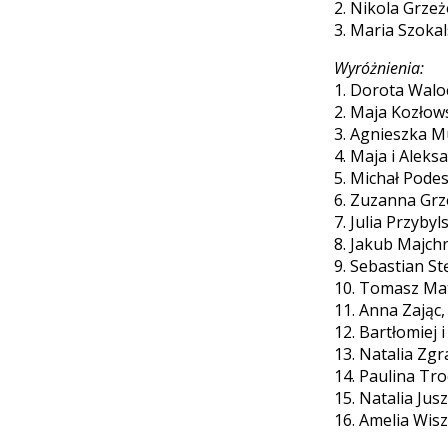
2. Nikola Grze
3. Maria Szokal
Wyróżnienia:
1. Dorota Walo
2. Maja Kozłows
3. Agnieszka Mu
4. Maja i Aleks
5. Michał Podes
6. Zuzanna Grze
7. Julia Przyby
8. Jakub Majchr
9. Sebastian St
10. Tomasz Mat
11. Anna Zając,
12. Bartłomiej 
13. Natalia Zgr
14. Paulina Tr
15. Natalia Jus
16. Amelia Wis