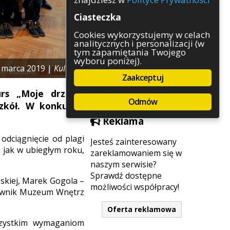
Rozrywka
Ciasteczka
Służby
Sport
Cookies wykorzystujemy w celach
analitycznych i personalizacji (w
Środowisko
tym zapamiętania Twojego
Szkolnictwo
wyboru poniżej).
Wydarzenia
 marca 2019 |
Kultura
Zaakceptuj
Zapowiedzi
Zdrowie
urs „Moje drzewo
Odmów
zkół. W konkursie
Reklama
 odciągnięcie od plagi
Jesteś zainteresowany
 jak w ubiegłym roku,
zareklamowaniem się w
naszym serwisie?
Sprawdź dostępne
ńskiej, Marek Gogola –
możliwości współpracy!
erownik Muzeum Wnętrz
Oferta reklamowa
szystkim wymaganiom