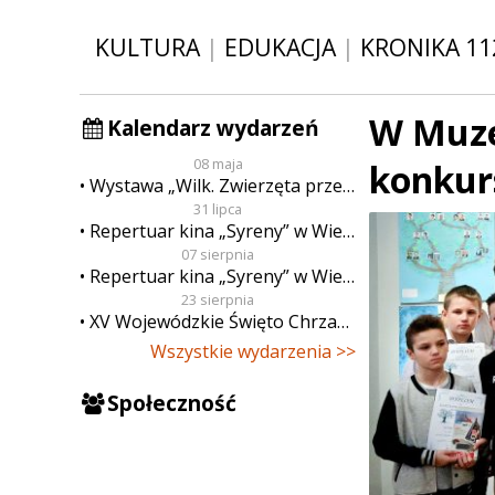
KULTURA
|
EDUKACJA
|
KRONIKA 11
W Muze
Kalendarz wydarzeń
08 maja
konkur
Wystawa „Wilk. Zwierzęta przeklęte”
31 lipca
Repertuar kina „Syreny” w Wieluniu w dn. od 31 lipca do 6 sierpnia
07 sierpnia
Repertuar kina „Syreny” w Wieluniu w dn. od 7 do 13 sierpnia
23 sierpnia
XV Wojewódzkie Święto Chrzanu
Wszystkie wydarzenia >>
Społeczność