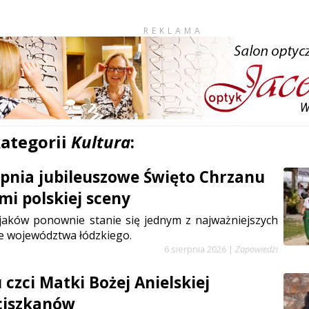
REKLAMA
kategorii
Kultura
:
erpnia jubileuszowe Święto Chrzanu
mi polskiej sceny
jaków ponownie stanie się jednym z najważniejszych
e województwa łódzkiego.
6 sierpnia 2026
|
Zapowiedzi
czci Matki Bożej Anielskiej
ciszkanów