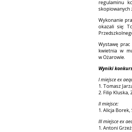
regulaminu ko
skopiowanych z
Wykonanie prac
okazali się: 
Przedszkolnego
Wystawę prac 
kwietnia w m
w Ożarowie.
Wyniki konkur
I miejsce ex aeq
1. Tomasz Jarz
2. Filip Kluska
II miejsce:
1. Alicja Borek
III miejsce ex ae
1. Antoni Grze