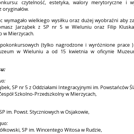
nkursu: czytelność, estetyka, walory merytoryczne i w
 oryginałów.
 wymagało wielkiego wysiłku oraz dużej wyobraźni aby zas
Tomasz Jarząbek z SP nr 5 w Wieluniu oraz Filip Klusk
 w Mierzycach.
pokonkursowych (tylko nagrodzone i wyróżnione prace 
uzeum w Wieluniu a od 15 kwietnia w oficynie Muze
su:
uo:
ąbek, SP nr 5 z Oddziałami Integracyjnymi im. Powstańców Śl
, Zespół Szkolno-Przedszkolny w Mierzycach,
, SP im. Powst. Styczniowych w Osjakowie,
quo:
żółkowski, SP im. Wincentego Witosa w Rudzie,