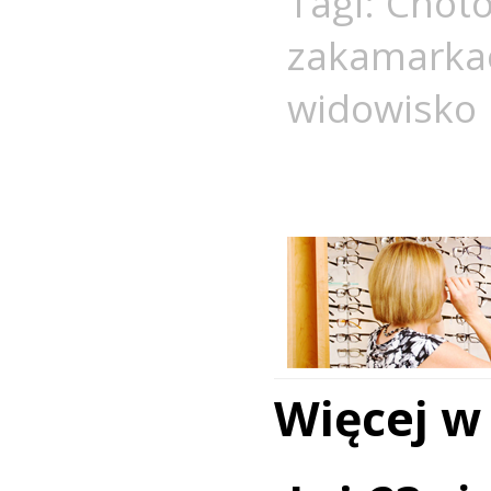
Tagi:
Chot
zakamark
widowisko
Więcej w