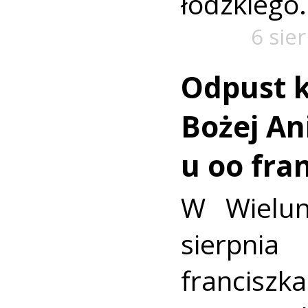
łódzkiego.
6 sie
Odpust k
Bożej Ani
u oo fra
W Wielun
sierpn
francis