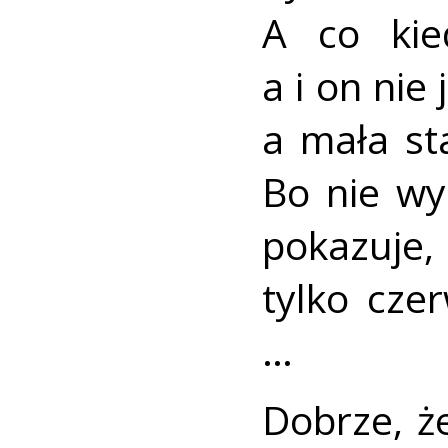
A co kie
a i on nie 
a mała st
Bo nie w
pokazuje,
tylko cze
…
Dobrze, że