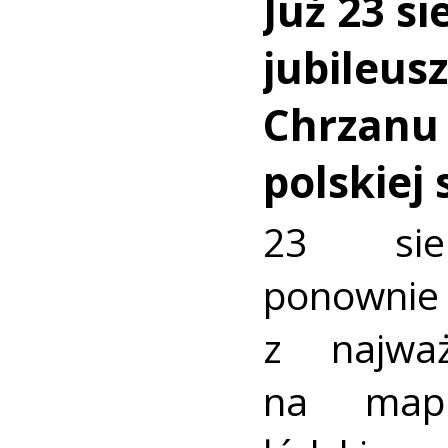
Już 23 si
jubileus
Chrzanu
polskiej
23 sie
ponownie 
z najważ
na mapi