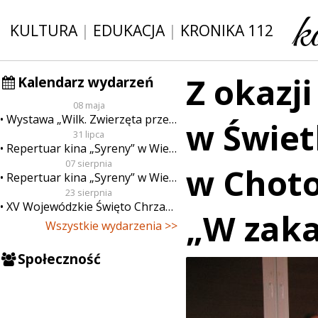
KULTURA
|
EDUKACJA
|
KRONIKA 112
Z okazj
Kalendarz wydarzeń
08 maja
Wystawa „Wilk. Zwierzęta przeklęte”
w Świetl
31 lipca
Repertuar kina „Syreny” w Wieluniu w dn. od 31 lipca do 6 sierpnia
07 sierpnia
w Choto
Repertuar kina „Syreny” w Wieluniu w dn. od 7 do 13 sierpnia
23 sierpnia
XV Wojewódzkie Święto Chrzanu
„W zak
Wszystkie wydarzenia >>
Społeczność