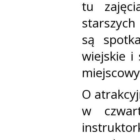
tu zajęc
starszych
są spotka
wiejskie i
miejscowyc
O atrakcyj
w czwart
instrukto