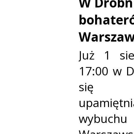
W Drobn
bohater
Warszaw
Już 1 si
17:00 w 
się u
upamiętni
wybuch