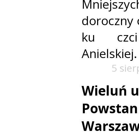
Mniejszyc
doroczny 
ku czc
Anielskiej.
5 sie
Wieluń u
Powstan
Warszaw