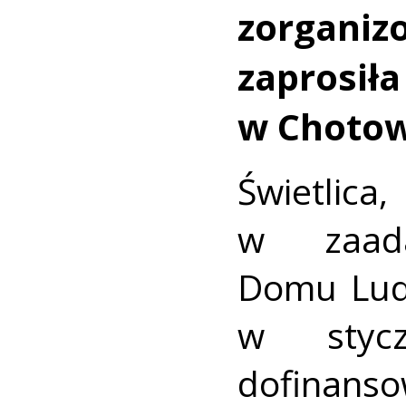
zorganiz
zapros
w Chotow
Świet
w zaada
Domu Lud
w styc
dofin