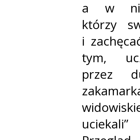
a w nich
którzy s
i zachęca
tym, u
przez d
zakamark
widowisk
uciekali