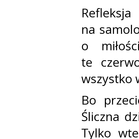
Refleks
na samolo
o miłoś
te czerw
wszystko w
Bo przeci
Śliczna d
Tylko wt