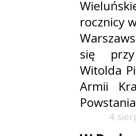
Wieluńs
rocznicy 
Warszaws
się prz
Witolda Pi
Armii Kra
Powstania
4 sie