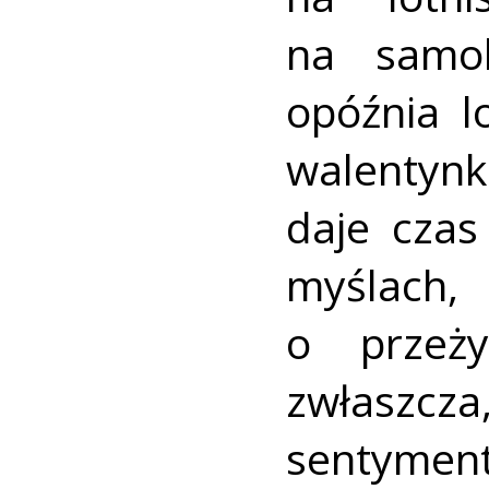
na samol
opóźnia l
walentyn
daje czas
myślach
o przeży
zwłaszcza
sentyment