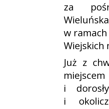
za poś
Wieluńs
w ramach
Wiejskich 
Już z chw
miejscem
i dorosł
i okoli