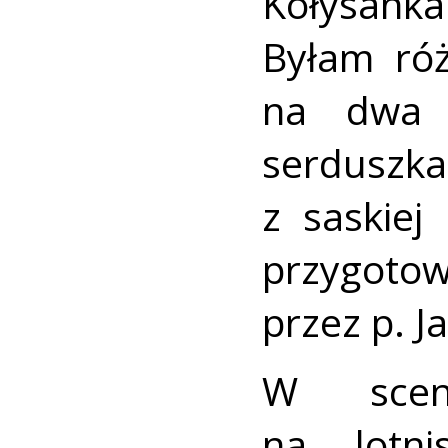
Kołysank
Byłam ró
na dwa 
serduszk
z saskiej
przygoto
przez p. J
W scena
na lotni