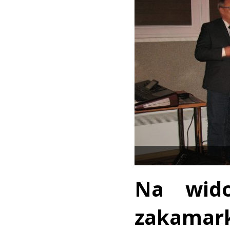
Na wido
zakam