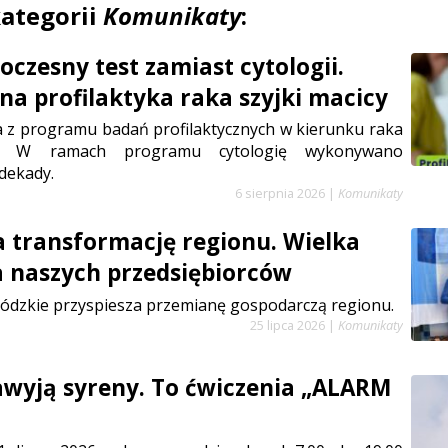
kategorii
Komunikaty
:
czesny test zamiast cytologii.
a profilaktyka raka szyjki macicy
a z programu badań profilaktycznych w kierunku raka
cy. W ramach programu cytologię wykonywano
dekady.
6 sierpnia 2026
|
Komunikaty
a transformację regionu. Wielka
a naszych przedsiębiorców
ódzkie przyspiesza przemianę gospodarczą regionu.
25 lipca 2026
|
Komunikaty
zawyją syreny. To ćwiczenia „ALARM