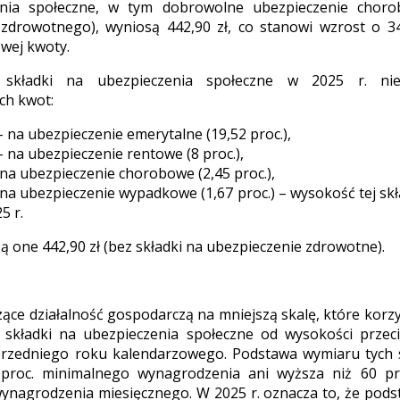
nia społeczne, w tym dobrowolne ubezpieczenie choro
 zdrowotnego), wyniosą 442,90 zł, co stanowi wzrost o 3
wej kwoty.
e składki na ubezpieczenia społeczne w 2025 r. n
ch kwot:
 – na ubezpieczenie emerytalne (19,52 proc.),
– na ubezpieczenie rentowe (8 proc.),
– na ubezpieczenie chorobowe (2,45 proc.),
– na ubezpieczenie wypadkowe (1,67 proc.) – wysokość tej sk
5 r.
ą one 442,90 zł (bez składki na ubezpieczenie zdrowotne).
ce działalność gospodarczą na mniejszą skalę, które korzy
ją składki na ubezpieczenia społeczne od wysokości prze
rzedniego roku kalendarzowego. Podstawa wymiaru tych 
 proc. minimalnego wynagrodzenia ani wyższa niż 60 p
ynagrodzenia miesięcznego. W 2025 r. oznacza to, że pod