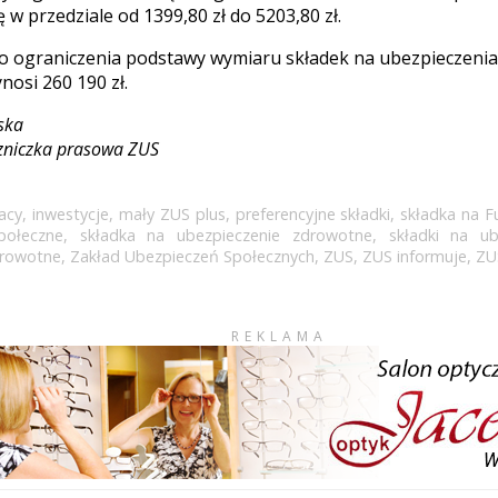
ę w przedziale od 1399,80 zł do 5203,80 zł.
 ograniczenia podstawy wymiaru składek na ubezpieczenia
nosi 260 190 zł.
ska
zniczka prasowa ZUS
acy
,
inwestycje
,
mały ZUS plus
,
preferencyjne składki
,
składka na F
połeczne
,
składka na ubezpieczenie zdrowotne
,
składki na u
drowotne
,
Zakład Ubezpieczeń Społecznych
,
ZUS
,
ZUS informuje
,
ZU
REKLAMA