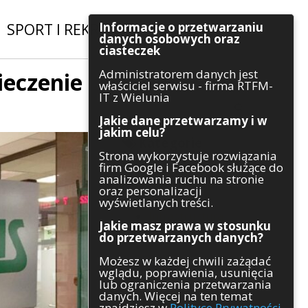
Informacje o przetwarzaniu
SPORT I REKREACJA
|
INWESTYCJE
danych osobowych oraz
ciasteczek
Administratorem danych jest
ieczenie
Szukaj
właściciel serwisu - firma RTFM-
IT z Wielunia
Jakie dane przetwarzamy i w
jakim celu?
Kategorie
Strona wykorzystuje rozwiązania
firm Google i Facebook służące do
Architektura
analizowania ruchu na stronie
Gospodarka
oraz personalizacji
Handel
wyświetlanych treści.
Infrastruktura
Jakie masz prawa w stosunku
Komunikaty
do przetwarzanych danych?
Kultura
Możesz w każdej chwili zażądać
Polityka
wglądu, poprawienia, usunięcia
Pozostałe
lub ograniczenia przetwarzania
Psychologia
danych. Więcej na ten temat
Rolnictwo
znajdziesz w
Polityce Prywatności