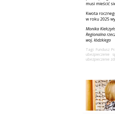
musi mieścić si
Kwota rocznego
w roku 2025 wy
Monika Kiełczyń
Regionalna rzec
woj. łódzkiego
Tagi:
Fundusz Pr
ubezpieczenie s
ubezpieczenie z