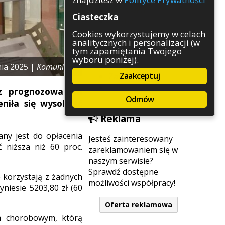
Rozrywka
Ciasteczka
Służby
Sport
Cookies wykorzystujemy w celach
analitycznych i personalizacji (w
Środowisko
tym zapamiętania Twojego
Szkolnictwo
wyboru poniżej).
Wydarzenia
nia 2025 |
Komunikaty
Zaakceptuj
Zapowiedzi
Zdrowie
z prognozowanym
Odmów
niła się wysokość
Reklama
any jest do opłacenia
Jesteś zainteresowany
 niższa niż 60 proc.
zareklamowaniem się w
naszym serwisie?
Sprawdź dostępne
 korzystają z żadnych
możliwości współpracy!
niesie 5203,80 zł (60
Oferta reklamowa
m chorobowym, którą