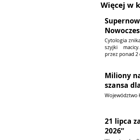
Więcej w 
Supernowo
Nowoczesn
Cytologia znik
szyjki maci
przez ponad 2 
Miliony n
szansa dl
Województwo ł
21 lipca 
2026”