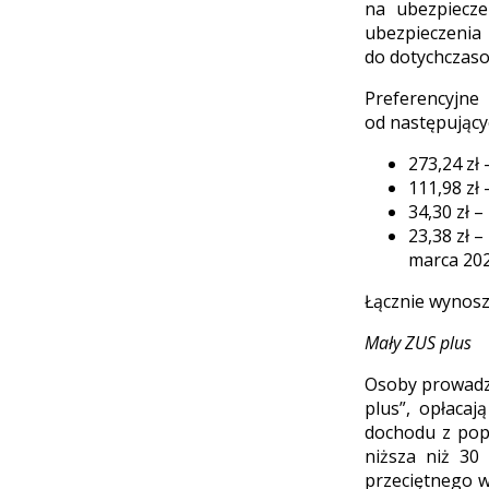
na ubezpiecze
ubezpieczenia
do dotychczaso
Preferencyjn
od następujący
273,24 zł
111,98 zł 
34,30 zł 
23,38 zł 
marca 202
Łącznie wynosz
Mały ZUS plus
Osoby prowadzą
plus”, opłaca
dochodu z pop
niższa niż 30
przeciętnego w