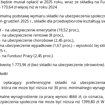
 będzie musiał opłacić w 2025 roku, wraz ze składką na Fu
o 173,64 zł więcej niż w roku 2024.
imalną podstawę wymiaru składki na ubezpieczenia społecz
ń-grudzień 2025 r., składki dla przedsiębiorców kształtują s
ł – na ubezpieczenie emerytalne (19,52 proc.),
– na ubezpieczenie rentowe (8 proc.),
 – na ubezpieczenie chorobowe (2,45 proc.),
– na ubezpieczenie wypadkowe (1,67 proc.) – wysokość tej sk
5 r.,
– na Fundusz Pracy (2,45 proc.).
 kwotę 1 773,96 zł (bez składki na ubezpieczenie zdrowotne).
ładki
ca opłacający preferencyjne składki na ubezpieczeni
, która nie może być niższa niż 30 proc. minimalnego wynag
malne wynagrodzenie za pracę wynosi 4666 zł, co oznacza
zpieczenia społeczne nie może być niższa niż 1399,80 zł. W