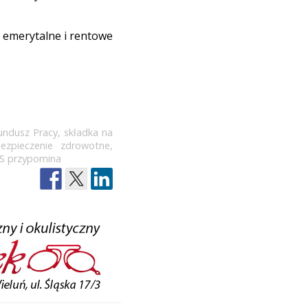
 emerytalne i rentowe
undusz Pracy
,
składka na
bezpieczenie zdrowotne
,
S przypomina