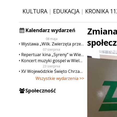
KULTURA
|
EDUKACJA
|
KRONIKA 11
Zmiana
Kalendarz wydarzeń
08 maja
społecz
Wystawa „Wilk. Zwierzęta przeklęte”
07 sierpnia
Repertuar kina „Syreny” w Wieluniu w dn. od 7 do 13 sierpnia
Koncert muzyki gospel w Wieluniu
23 sierpnia
XV Wojewódzkie Święto Chrzanu
Wszystkie wydarzenia >>
Społeczność