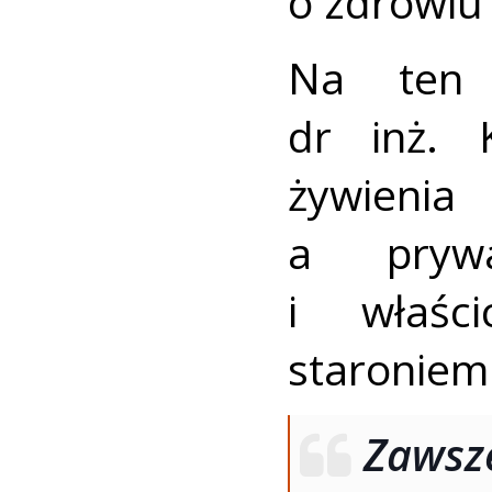
o zdrowiu 
Na ten 
dr inż. K
żywieni
a prywa
i właści
staroniem
Zaw