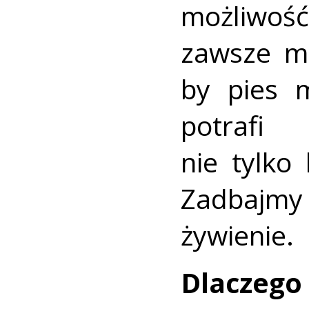
możliwoś
zawsze m
by pies 
potraf
nie tylko
Zadbajm
żywienie.
Dlaczego 