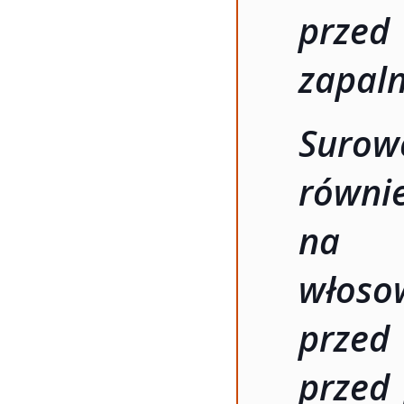
prze
zapal
Suro
rów
na f
włoso
przed
przed