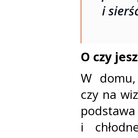
i sier
O czy jes
W domu, 
czy na wi
podstawa
i chłodn