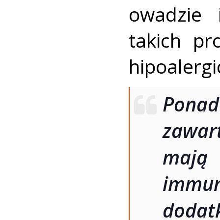
owadzie 
takich pr
hipoalergi
Pona
zawar
ma
immun
dod