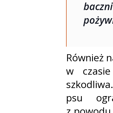
bacz
pożywi
Również n
w czasi
szkodliwa.
psu ogra
z powodu 