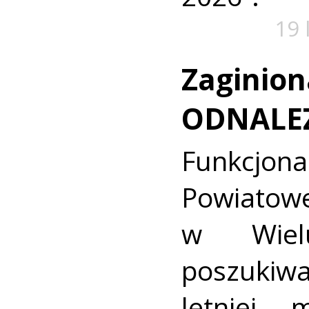
19 
Zaginion
ODNALE
Funkcjon
Powiat
w Wielu
poszukiwa
letniej 