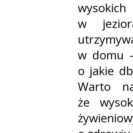
wysokic
w jezio
utrzymy
w domu – 
o jakie d
Warto na
że wysok
żywienio