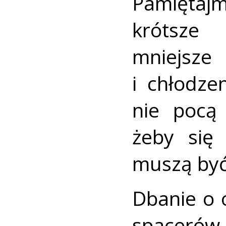
Pamiętaj
krótsze
mniejsz
i chłodze
nie pocą 
żeby się
muszą być
Dbanie o 
spacerów 