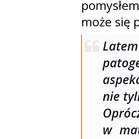
pomysłem 
może się p
Latem 
patog
asp
nie ty
Opróc
w mat