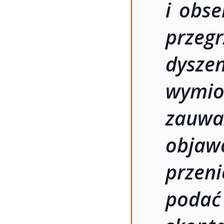
i obs
przeg
dyszen
wymio
zauwa
objaw
przen
podać