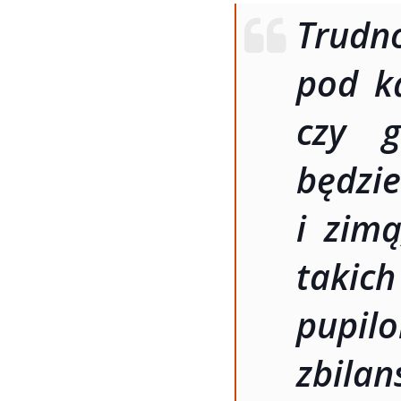
Trudno
pod k
czy g
będzie
i zim
taki
pupi
zbil