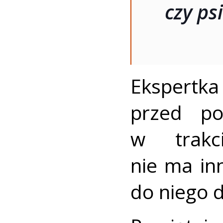
czy ps
Ekspert
przed p
w trakc
nie ma inn
do niego 