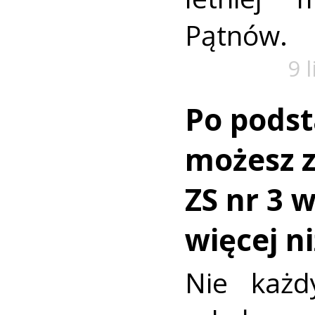
Pątnów.
9 
Po pods
możesz z
ZS nr 3 
więcej n
Nie każd