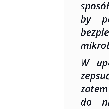
sposó
by p
bezp
mikro
W up
zepsu
zatem
do ni