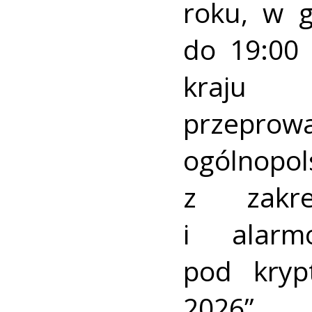
roku, w 
do 19:00 
kraj
przeprow
ogólnopo
z zakre
i alarm
pod kry
2026”.