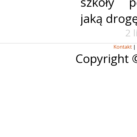
szkoły p
jaką drog
2 
Kontakt
|
Copyright