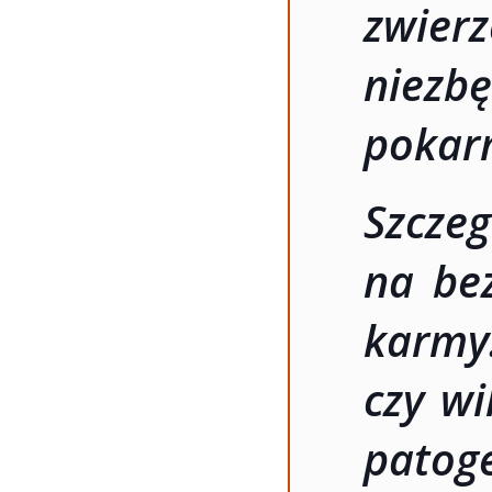
zwier
niez
pokar
Szcze
na bez
karm
czy wi
patog