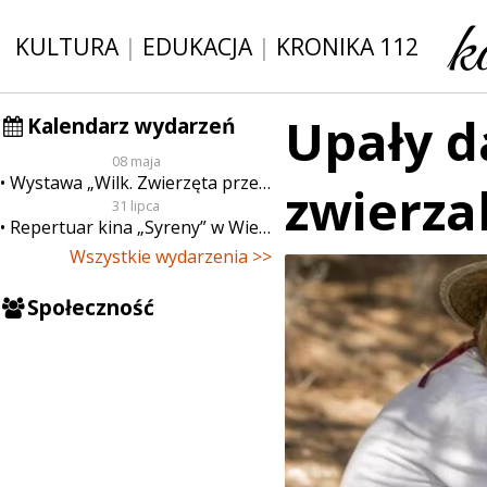
KULTURA
|
EDUKACJA
|
KRONIKA 112
Upały d
Kalendarz wydarzeń
08 maja
Wystawa „Wilk. Zwierzęta przeklęte”
zwierz
31 lipca
Repertuar kina „Syreny” w Wieluniu w dn. od 31 lipca do 6 sierpnia
Wszystkie wydarzenia >>
Społeczność