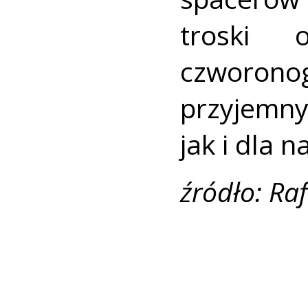
troski 
czworonog
przyjemn
jak i dla 
źródło: Ra