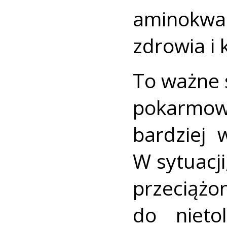
aminokwa
zdrowia i 
To ważne 
pokarmow
bardziej 
W sytuacji
przeci
do nieto