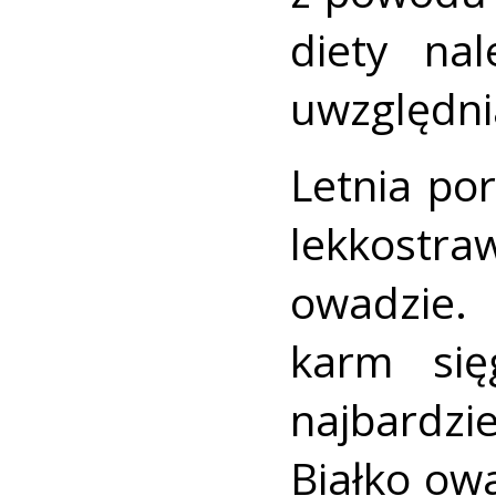
diety na
uwzględnia
Letnia por
lekkostra
owadzie.
karm się
najbardz
Białko ow