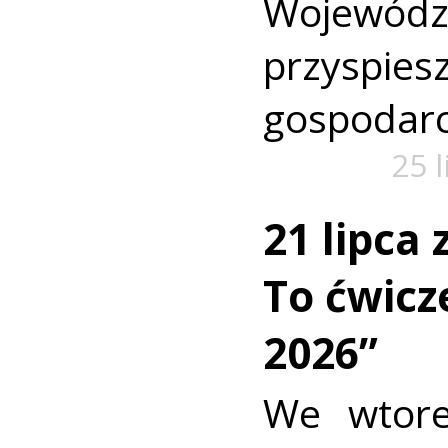
Wojewó
przyspi
gospodarc
25 
21 lipca
To ćwic
2026”
We wtore