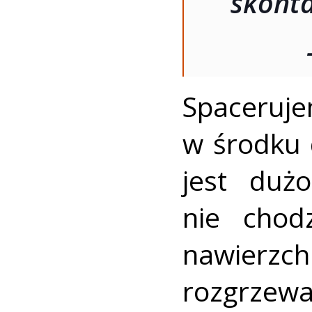
skonta
Spaceruje
w środku 
jest duż
nie chod
nawierzc
rozgrze