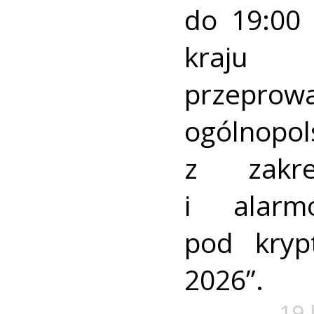
do 19:00 
kraj
przeprow
ogólnopo
z zakre
i alarm
pod kry
2026”.
19 