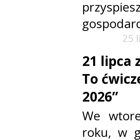
przyspi
gospodarc
25 
21 lipca
To ćwic
2026”
We wtore
roku, w 