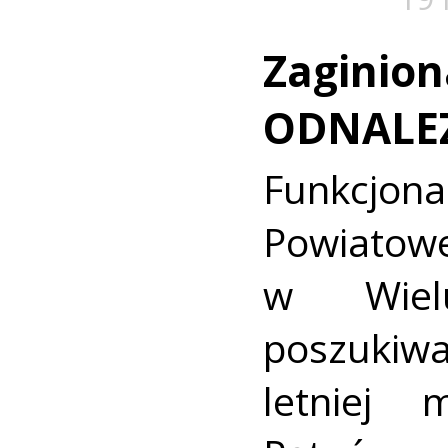
Zaginion
ODNALE
Funkcjon
Powiat
w Wielu
poszukiwa
letniej 