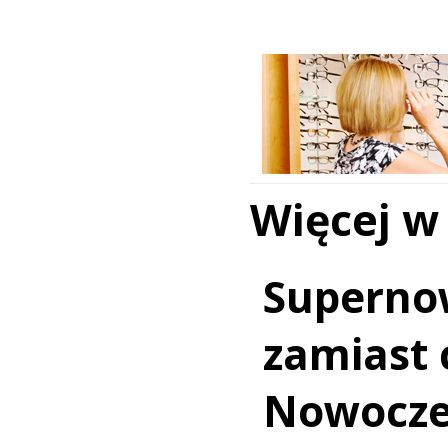
Więcej w
Superno
zamiast c
Nowocz