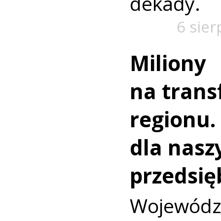
dekady.
6 sier
Miliony
na trans
regionu.
dla nasz
przedsię
Wojewó