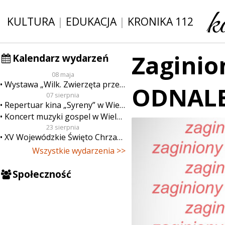
KULTURA
|
EDUKACJA
|
KRONIKA 112
Zaginio
Kalendarz wydarzeń
08 maja
Wystawa „Wilk. Zwierzęta przeklęte”
ODNALEZ
07 sierpnia
Repertuar kina „Syreny” w Wieluniu w dn. od 7 do 13 sierpnia
Koncert muzyki gospel w Wieluniu
23 sierpnia
XV Wojewódzkie Święto Chrzanu
Wszystkie wydarzenia >>
Społeczność