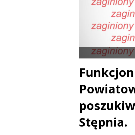
Funkcj
Powiato
poszukiw
Stępnia.