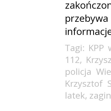
zakończo
przebywa 
informacj
Tagi:
KPP 
112
,
Krzys
policja Wi
Krzysztof 
latek
,
zagin