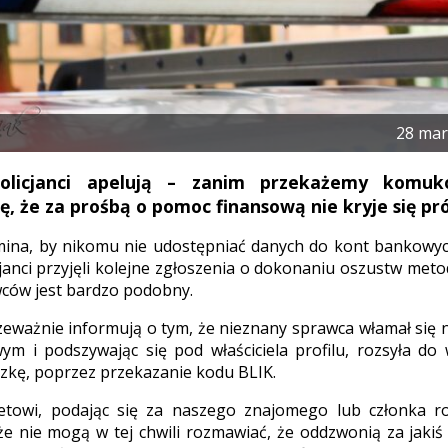
28 mar
policjanci apelują – zanim przekażemy komuk
ę, że za prośbą o pomoc finansową nie kryje się pr
mina, by nikomu nie udostępniać danych do kont bankowyc
cjanci przyjęli kolejne zgłoszenia o dokonaniu oszustw met
wców jest bardzo podobny.
eważnie informują o tym, że nieznany sprawca włamał się n
ym i podszywając się pod właściciela profilu, rozsyła do
zkę, poprzez przekazanie kodu BLIK.
netowi, podając się za naszego znajomego lub członka ro
 że nie mogą w tej chwili rozmawiać, że oddzwonią za jakiś