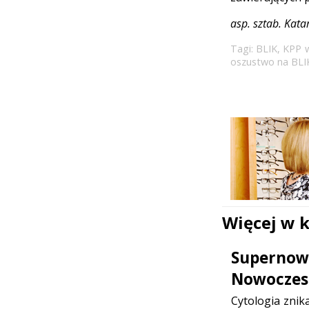
asp. sztab. Kat
Tagi:
BLIK
,
KPP w
oszustwo na BLI
Więcej w 
Supernowo
Nowoczesn
Cytologia znik