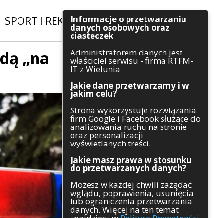
Informacje o przetwarzaniu
SPORT I REKREACJA
|
INWESTYCJE
danych osobowych oraz
ciasteczek
Administratorem danych jest
dą „na
Szukaj
właściciel serwisu - firma RTFM-
IT z Wielunia
Jakie dane przetwarzamy i w
jakim celu?
Kategorie
Strona wykorzystuje rozwiązania
firm Google i Facebook służące do
Architektura
analizowania ruchu na stronie
Gospodarka
oraz personalizacji
Handel
wyświetlanych treści.
Infrastruktura
Jakie masz prawa w stosunku
Komunikaty
do przetwarzanych danych?
Kultura
Możesz w każdej chwili zażądać
Polityka
wglądu, poprawienia, usunięcia
Pozostałe
lub ograniczenia przetwarzania
Psychologia
danych. Więcej na ten temat
Rolnictwo
znajdziesz w
Polityce Prywatności