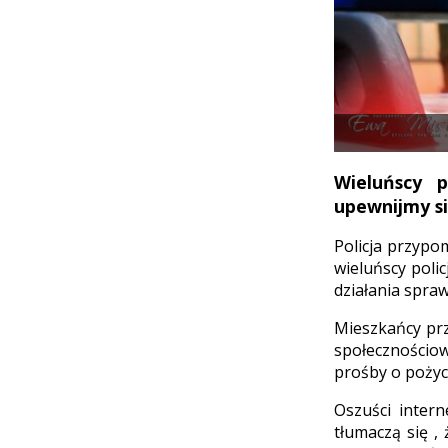
Wieluńscy 
upewnijmy si
Policja przypo
wieluńscy poli
działania spra
Mieszkańcy prz
społecznościow
prośby o pożyc
Oszuści inter
tłumaczą się ,