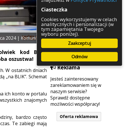
Rozrywka
Ciasteczka
Służby
Sport
Cookies wykorzystujemy w celach
analitycznych i personalizacji (w
Środowisko
tym zapamiętania Twojego
Szkolnictwo
wyboru poniżej).
Wydarzenia
ca 2024 |
Komunikaty
Zaakceptuj
Zapowiedzi
Zdrowie
olwiek kod BLIK,
Odmów
óba oszustwa!
Reklama
h. W ostatnich dniach
odą „na BLIK”. Schemat
Jesteś zainteresowany
zareklamowaniem się w
naszym serwisie?
a ich konto w portalu
Sprawdź dostępne
 wszystkich znajomych
możliwości współpracy!
Oferta reklamowa
dziny, bardzo często
 czas. Te zabiegi mają