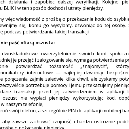
ich działania i zapobiec dalszej weryfikacji. Kolejno p
 BLIK i w ten sposób dochodzi utraty pieniędzy.
my więc wiadomość z prośbą o przekazanie kodu do szybkiej
pewnijmy się, komu go wysyłamy, dzwoniąc do tej osoby.
ę podczas potwierdzania takiej transakcji.
 nie paść ofiarą oszusta:
 dwuskładnikowe uwierzytelnienie swoich kont społecz
rudniej je przejąć i zalogowanie się, wymaga potwierdzenia 
ędnie potwierdzać tożsamość „znajomych”, kt
munikatory internetowe — najlepiej dzwoniąc bezpośred
 połączenia zajmie zaledwie kilka chwil, ale zyskamy potw
zeczywiście potrzebuje pomocy i jemu przekazujemy pienią
dane transakcji przed jej zatwierdzeniem w aplikacji 
 oszust nie wypłaci pieniędzy wykorzystując kod, dop
i w naszym telefonie,
roń swój telefon, a szczególnie PIN do aplikacji mobilnej ba
je, aby zawsze zachować czujność i bardzo ostrożnie pod
prośbę o pożyczenie pieniędzy.