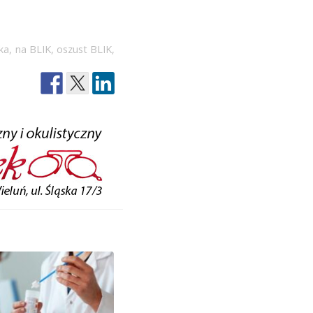
ka
,
na BLIK
,
oszust BLIK
,