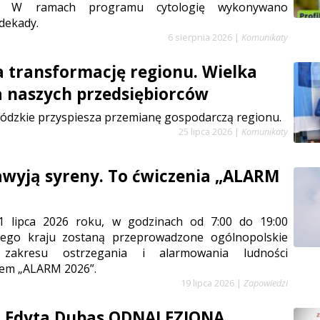
cy. W ramach programu cytologię wykonywano
dekady.
6 sierpnia 2026
|
Komunikaty
a transformację regionu. Wielka
a naszych przedsiębiorców
ódzkie przyspiesza przemianę gospodarczą regionu.
25 lipca 2026
|
Komunikaty
zawyją syreny. To ćwiczenia „ALARM
1 lipca 2026 roku, w godzinach od 7:00 do 19:00
łego kraju zostaną przeprowadzone ogólnopolskie
 zakresu ostrzegania i alarmowania ludności
em „ALARM 2026”.
19 lipca 2026
|
Zapowiedzi
a Edyta Dubas ODNALEZIONA