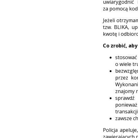
uwiarygodnić 
za pomocą kodu
Jeżeli otrzyma
tzw. BLIKA, u
kwotę i odbiorc
Co zrobić, aby
stosować
o wiele t
bezwzgl
przez ko
Wykonanie
znajomy r
sprawdź 
ponieważ
transakcj
zawsze ch
Policja apelu
zawierających 