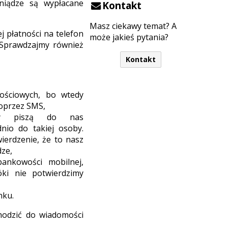
ieniądze są wypłacane
Kontakt
Masz ciekawy temat? A
 płatności na telefon
może jakieś pytania?
 Sprawdzajmy również
Kontakt
nościowych, bo wtedy
poprzez SMS,
órzy piszą do nas
nio do takiej osoby.
ierdzenie, że to nasz
dze,
bankowości mobilnej,
óki nie potwierdzimy
nku.
chodzić do wiadomości