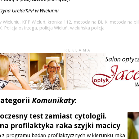
arzyna Grela/KPP w Wieluniu
 Wieluniu
,
KPP Wieluń
,
kronika 112
,
metoda na BLIK
,
metoda na bli
K
,
Policja ostrzega
,
policja Wieluń
,
wieluńska policja
REKLAMA
kategorii
Komunikaty
:
czesny test zamiast cytologii.
a profilaktyka raka szyjki macicy
a z programu badań profilaktycznych w kierunku raka