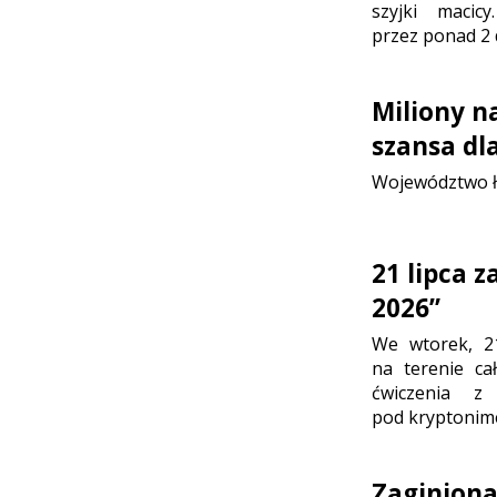
szyjki maci
przez ponad 2 
Miliony n
szansa dl
Województwo ł
21 lipca 
2026”
We wtorek, 2
na terenie ca
ćwiczenia z
pod kryptonim
Zaginion