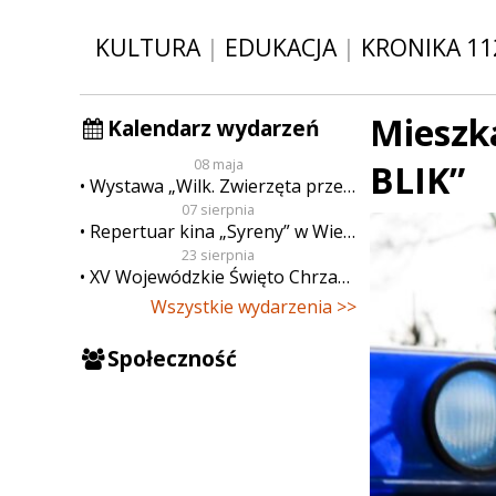
KULTURA
|
EDUKACJA
|
KRONIKA 11
Mieszk
Kalendarz wydarzeń
08 maja
BLIK”
Wystawa „Wilk. Zwierzęta przeklęte”
07 sierpnia
Repertuar kina „Syreny” w Wieluniu w dn. od 7 do 13 sierpnia
23 sierpnia
XV Wojewódzkie Święto Chrzanu
Wszystkie wydarzenia >>
Społeczność