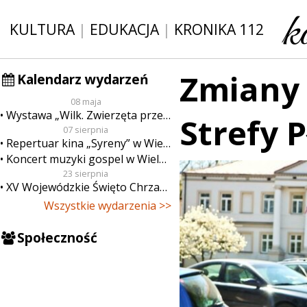
KULTURA
|
EDUKACJA
|
KRONIKA 112
Zmiany
Kalendarz wydarzeń
08 maja
Wystawa „Wilk. Zwierzęta przeklęte”
Strefy 
07 sierpnia
Repertuar kina „Syreny” w Wieluniu w dn. od 7 do 13 sierpnia
Koncert muzyki gospel w Wieluniu
23 sierpnia
XV Wojewódzkie Święto Chrzanu
Wszystkie wydarzenia >>
Społeczność