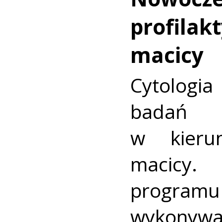
profilakt
macicy
Cytologia
badań p
w kieru
macic
progra
wykonywa