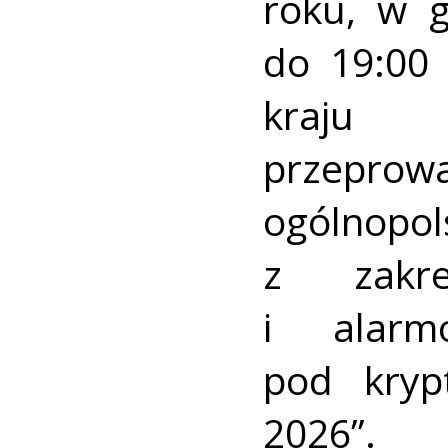
roku, w 
do 19:00 
kraj
przeprow
ogólnopo
z zakre
i alarm
pod kry
2026”.