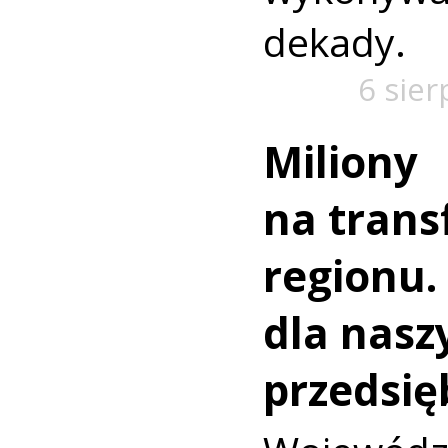
dekady.
6 sier
Miliony
na trans
regionu.
dla nasz
przedsię