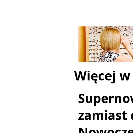
Więcej w
Superno
zamiast c
Nowocz