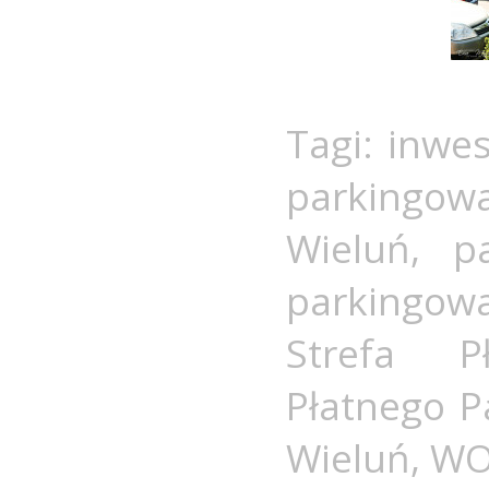
Tagi:
inwes
parkingow
Wieluń
,
p
parkingow
Strefa P
Płatnego P
Wieluń
,
WO