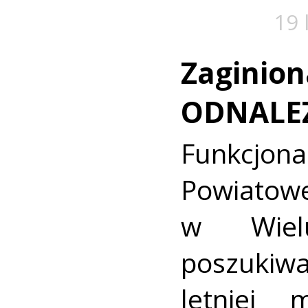
19 
Zaginion
ODNALE
Funkcjon
Powiat
w Wielu
poszukiwa
letniej 