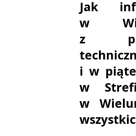
Jak in
w Wie
z pla
technicz
i w piąt
w Stref
w Wielu
wszystki