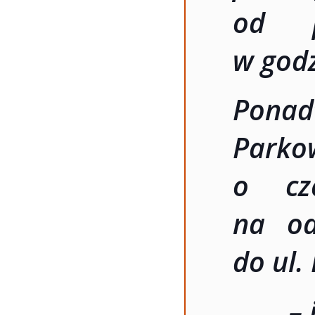
od p
w godz
Pona
Parko
o cz
na od
do ul.
–