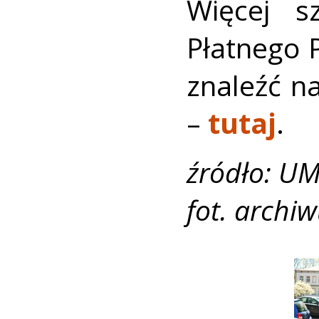
Więcej s
Płatnego 
znaleźć n
–
tutaj
.
źródło: UM
fot. arch