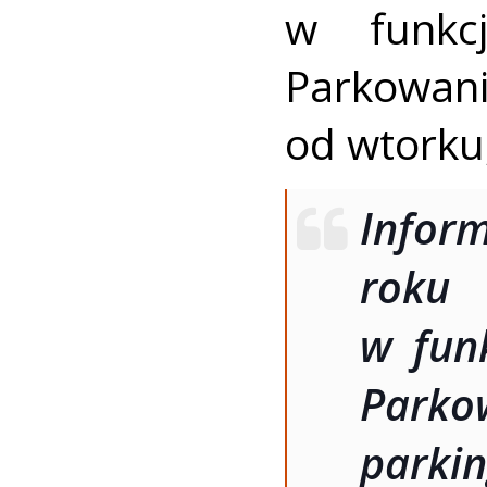
w funkcj
Parkowa
od wtorku,
Inform
rok
w fun
Parko
park