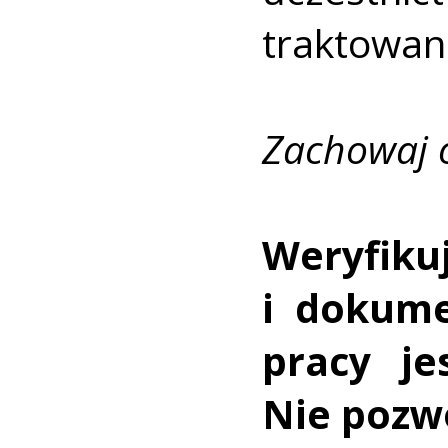
traktowan
Zachowaj o
Weryfiku
i dokume
pracy je
Nie pozwó