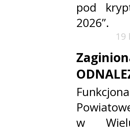
pod kry
2026”.
19 
Zaginion
ODNALE
Funkcjon
Powiat
w Wielu