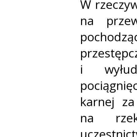
W rzeczyw
na prze
pochod
przestępc
i wyłud
pociągni
karnej za
na rze
uczestnic