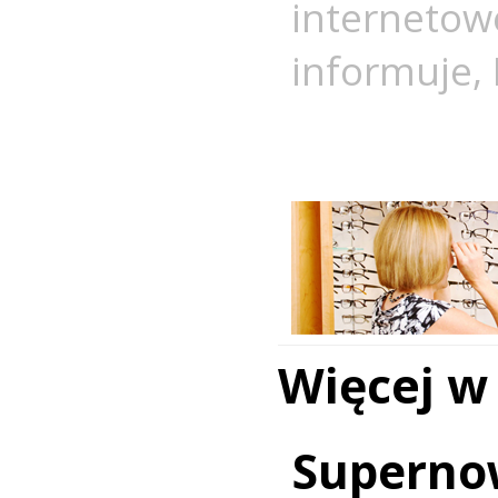
internetow
informuje
,
Więcej w
Superno