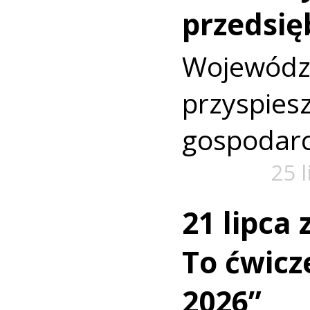
przedsię
Wojewó
przyspi
gospodarc
25 
21 lipca
To ćwic
2026”