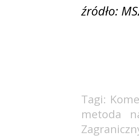
źródło: MS
Tagi:
Komen
metoda na
Zagraniczn