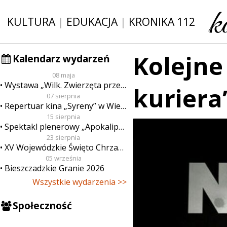
KULTURA
|
EDUKACJA
|
KRONIKA 112
Kolejne
Kalendarz wydarzeń
08 maja
Wystawa „Wilk. Zwierzęta przeklęte”
kuriera
07 sierpnia
Repertuar kina „Syreny” w Wieluniu w dn. od 7 do 13 sierpnia
15 sierpnia
Spektakl plenerowy „Apokalipsa”
23 sierpnia
XV Wojewódzkie Święto Chrzanu
05 września
Bieszczadzkie Granie 2026
Wszystkie wydarzenia >>
Społeczność