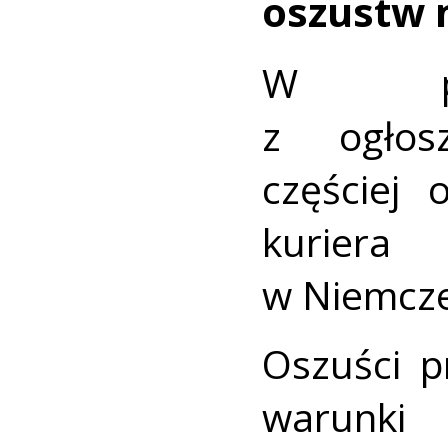
oszustw 
W pop
z ogłos
częściej 
kuriera
w Niemcz
Oszuści p
warunki