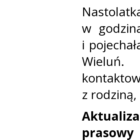
Nastolatk
w godzin
i pojecha
Wieluń.
kontakt
z rodziną,
Aktualiz
prasowy 