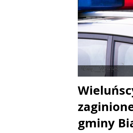
Wieluńsc
zaginion
gminy Bia