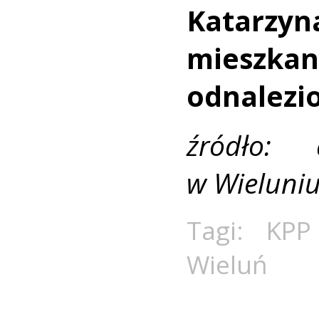
Katarz
mieszka
odnalezio
źródło: 
w Wieluni
Tagi:
KPP
Wieluń