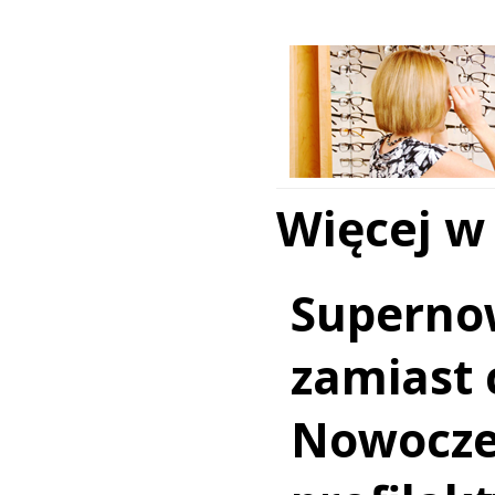
Więcej w
Superno
zamiast c
Nowocz