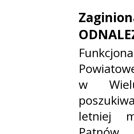
Zaginion
ODNALE
Funkcjon
Powiat
w Wielu
poszukiwa
letniej 
Pątnów.