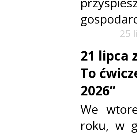
przyspi
gospodarc
25 
21 lipca
To ćwic
2026”
We wtore
roku, w 