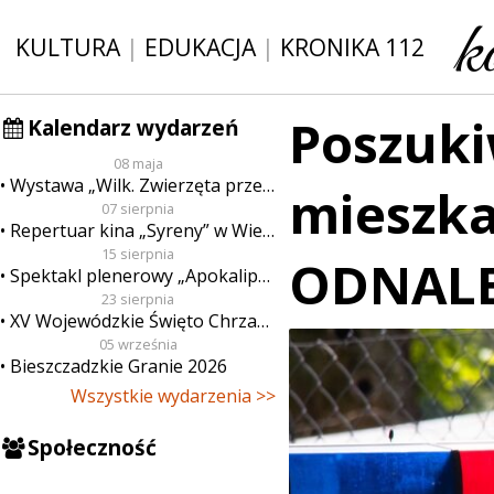
KULTURA
|
EDUKACJA
|
KRONIKA 112
Poszuki
Kalendarz wydarzeń
08 maja
Wystawa „Wilk. Zwierzęta przeklęte”
mieszka
07 sierpnia
Repertuar kina „Syreny” w Wieluniu w dn. od 7 do 13 sierpnia
15 sierpnia
ODNALEZ
Spektakl plenerowy „Apokalipsa”
23 sierpnia
XV Wojewódzkie Święto Chrzanu
05 września
Bieszczadzkie Granie 2026
Wszystkie wydarzenia >>
Społeczność