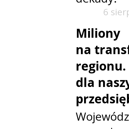
6 sier
Miliony
na trans
regionu.
dla nasz
przedsię
Wojewó