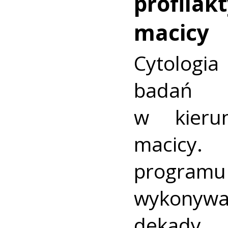
profilakt
macicy
Cytologia
badań p
w kieru
macic
progra
wykonywa
dekady.