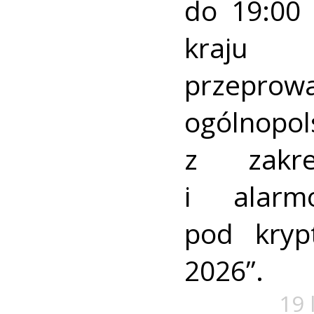
do 19:00 
kraj
przeprow
ogólnopo
z zakre
i alarm
pod kry
2026”.
19 