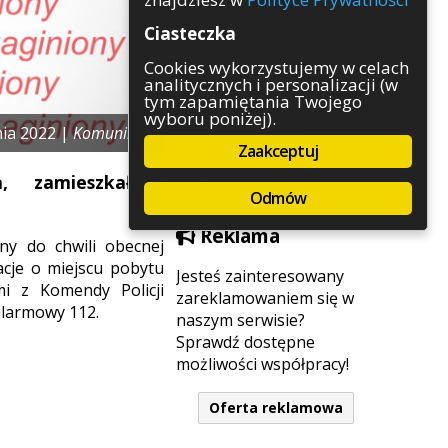
Rozrywka
Ciasteczka
Służby
Sport
Cookies wykorzystujemy w celach
analitycznych i personalizacji (w
Środowisko
tym zapamiętania Twojego
Szkolnictwo
wyboru poniżej).
Wydarzenia
nia 2022 |
Komunikaty
Zaakceptuj
Zapowiedzi
Zdrowie
a, zamieszkałego
Odmów
Reklama
ony do chwili obecnej
acje o miejscu pobytu
Jesteś zainteresowany
mi z Komendy Policji
zareklamowaniem się w
alarmowy 112.
naszym serwisie?
Sprawdź dostępne
możliwości współpracy!
Oferta reklamowa