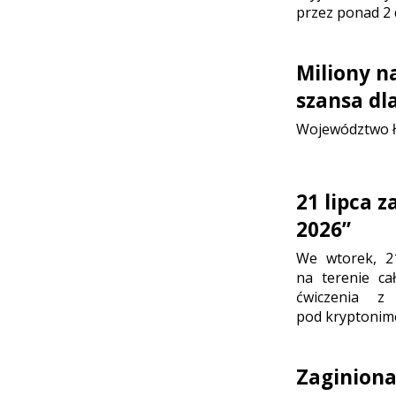
przez ponad 2 
Miliony n
szansa dl
Województwo ł
21 lipca 
2026”
We wtorek, 2
na terenie ca
ćwiczenia z
pod kryptonim
Zaginion