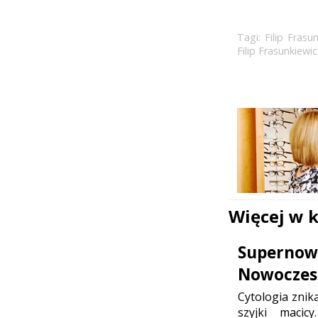
Tagi:
Filip Frasu
Filip Frasunkiewic
Więcej w 
Supernowo
Nowoczesn
Cytologia znik
szyjki maci