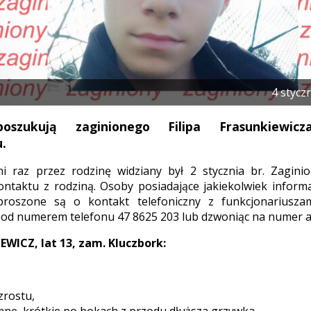
4 stycz
 poszukują zaginionego Filipa Frasunkiewicz
.
ni raz przez rodzinę widziany był 2 stycznia br. Zagini
ontaktu z rodziną. Osoby posiadające jakiekolwiek inform
proszone są o kontakt telefoniczny z funkcjonariusza
pod numerem telefonu 47 8625 203 lub dzwoniąc na numer 
EWICZ, lat 13, zam. Kluczbork:
zrostu,