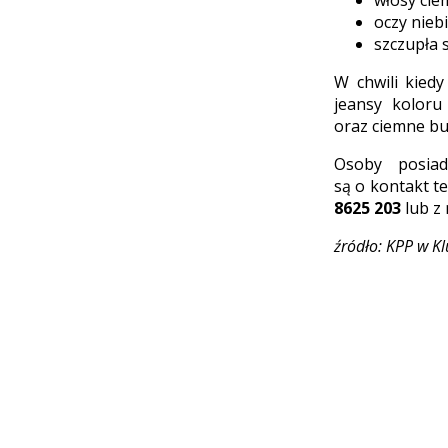
włosy cie
oczy niebi
szczupła s
W chwili kiedy
jeansy koloru
oraz ciemne bu
Osoby posiad
są o kontakt t
8625 203
lub z 
źródło: KPP w K