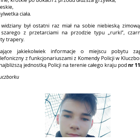
mne, krótkie po bokach z przodu dłuższa grzywka,
eskie,
ylwetka ciała.
 widziany był ostatni raz miał na sobie niebieską zimow
 szarego z przetarciami na przodzie typu „rurki”, cza
ty trapery.
ające jakiekolwiek informacje o miejscu pobytu za
elefoniczny z funkcjonariuszami z Komendy Policji w Kluczb
najbliższą jednostką Policji na terenie całego kraju pod
nr 1
luczborku