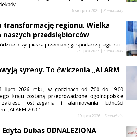
dekady.
6 sierpnia 2026
|
Komunikaty
a transformację regionu. Wielka
a naszych przedsiębiorców
ódzkie przyspiesza przemianę gospodarczą regionu.
25 lipca 2026
|
Komunikaty
zawyją syreny. To ćwiczenia „ALARM
1 lipca 2026 roku, w godzinach od 7:00 do 19:00
łego kraju zostaną przeprowadzone ogólnopolskie
 zakresu ostrzegania i alarmowania ludności
em „ALARM 2026”.
19 lipca 2026
|
Zapowiedzi
a Edyta Dubas ODNALEZIONA