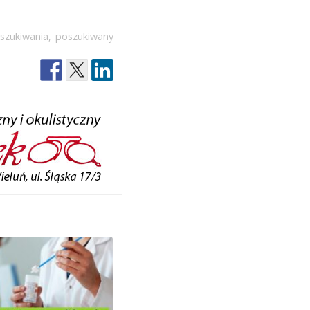
szukiwania
,
poszukiwany