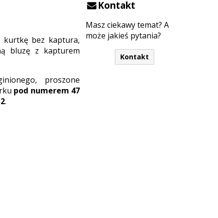
Kontakt
Masz ciekawy temat? A
może jakieś pytania?
ą kurtkę bez kaptura,
rną bluzę z kapturem
Kontakt
ginionego, proszone
orku
pod numerem
47
12
.