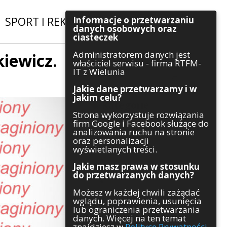
Informacje o przetwarzaniu
SPORT I REKREACJA
|
INWESTYCJE
danych osobowych oraz
ciasteczek
Administratorem danych jest
kiewicz.
Szukaj
właściciel serwisu - firma RTFM-
IT z Wielunia
Jakie dane przetwarzamy i w
jakim celu?
Kategorie
Strona wykorzystuje rozwiązania
firm Google i Facebook służące do
Architektura
analizowania ruchu na stronie
Gospodarka
oraz personalizacji
Handel
wyświetlanych treści.
Infrastruktura
Jakie masz prawa w stosunku
Komunikaty
do przetwarzanych danych?
Kultura
Możesz w każdej chwili zażądać
Polityka
wglądu, poprawienia, usunięcia
Pozostałe
lub ograniczenia przetwarzania
Psychologia
danych. Więcej na ten temat
Rolnictwo
znajdziesz w
Polityce Prywatności