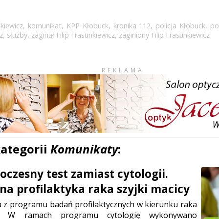
nkiewicz
,
komunikat
,
KPP Kłobuck
,
kronika 112
,
policja Kłobuck
,
po
z
,
służby
,
zaginął Filip Frasunkiewicz
,
zaginiony Filip Frasunkiewicz
REKLAMA
kategorii
Komunikaty
:
czesny test zamiast cytologii.
a profilaktyka raka szyjki macicy
a z programu badań profilaktycznych w kierunku raka
cy. W ramach programu cytologię wykonywano