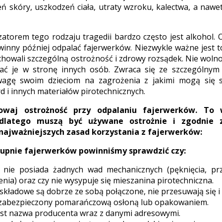
ń skóry, uszkodzeń ciała, utraty wzroku, kalectwa, a nawe
izatorem tego rodzaju tragedii bardzo często jest alkohol.
owinny później odpalać fajerwerków. Niezwykle ważne jest 
chowali szczególną ostrożność i zdrowy rozsądek. Nie woln
wać je w stronę innych osób. Zwraca się ze szczególnym
wagę swoim dzieciom na zagrożenia z jakimi mogą się 
d i innych materiałów pirotechnicznych.
owaj ostrożność przy odpalaniu fajerwerków. To
dlatego muszą być używane ostrożnie i zgodnie z
najważniejszych zasad korzystania z fajerwerków:
upnie fajerwerków powinniśmy sprawdzić czy:
nie posiada żadnych wad mechanicznych (pęknięcia, prz
nia) oraz czy nie wysypuje się mieszanina pirotechniczna.
składowe są dobrze ze sobą połączone, nie przesuwają się i
t zabezpieczony pomarańczową osłoną lub opakowaniem.
st nazwa producenta wraz z danymi adresowymi.