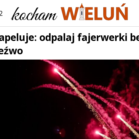
2
 apeluje: odpalaj fajerwerki b
zeźwo