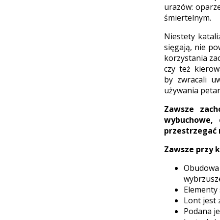
urazów: oparze
śmiertelnym.
Niestety katal
sięgają, nie p
korzystania za
czy też kiero
by zwracali u
używania petar
Zawsze zach
wybuchowe, 
przestrzegać 
Zawsze przy k
Obudowa 
wybrzusze
Elementy 
Lont jes
Podana je