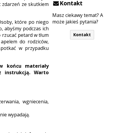
Kontakt
t zdarzeń ze skutkiem
Masz ciekawy temat? A
może jakieś pytania?
 Osoby, które po niego
to, abyśmy podczas ich
o rzucać petard w tłum
Kontakt
 apelem do rodziców,
spotkać w przypadku
 w końcu
materiały
 instrukcją. Warto
erwania, wgniecenia,
 nie wypadają.