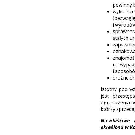
powinny 
wykończe
(bezwzgl
i wyrobów
sprawnoś
stałych u
zapewnien
oznakowa
znajomoś
na wypade
i sposobó
drożne dr
Istotny pod w
jest przestęp
ograniczenia w
którzy sprzedaj
Niewłaściwe 
określoną w K