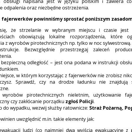
ja obsługi napisana jest w języku polskim i zawiera co
e odpalenia oraz niezbędne ostrzeżenia.
u fajerwerków powinniśmy sprostać poniższym zasadom
się, że strzelanie w wybranym miejscu i czasie jest
ościach obowiązują lokalne rozporządzenia, które og
ia z wyrobów pirotechnicznych np. tylko w noc sylwestrową.
nstrukcje. Bezwzględnie przestrzegaj zaleceń prod
żenia.
bezpieczną odległość – jest ona podana w instrukcji obsłu
adunkiem.
iejsce, w którym korzystając z fajerwerków nie zrobisz ni
zczysz. Sprawdź, czy na drodze ładunku nie znajdują 
zne.
 wyrobów pirotechnicznych nieletnim, użytkowanie f
czny czy zakłócanie porządku
zgłoś Policji
.
o do wypadku, wezwij służby ratownicze:
Straż Pożarną, Po
winien uwzględnić m.in. takie elementy jak:
ewakuacji ludzi (co najmniej dwa wyjścia ewakuacyjne z 