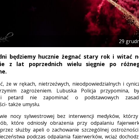
29 grudn
dni będziemy hucznie żegnać stary rok i witać n
ie z lat poprzednich wielu sięgnie po różne
ne.
, że w rękach, nietrzeźwych, nieodpowiedzialnych i cyni
rzymim zagrożeniem. Lubuska Policja przypomina, b
 i petard nie zapominać o podstawowych zasada
ci- także umysłu.
wie nocy sylwestrowej bez interwencji medyków, którz
ób, które odniosły obrażenia przy odpalaniu fajerwer
przez służby apeli o zachowanie szczególnej ostrożności
ieczeństwa podczas odpalania fajerwerków, wciąż dochodz