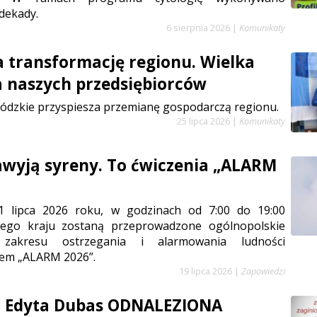
dekady.
6 sierpnia 2026
|
Komunikaty
a transformację regionu. Wielka
a naszych przedsiębiorców
ódzkie przyspiesza przemianę gospodarczą regionu.
25 lipca 2026
|
Komunikaty
zawyją syreny. To ćwiczenia „ALARM
1 lipca 2026 roku, w godzinach od 7:00 do 19:00
łego kraju zostaną przeprowadzone ogólnopolskie
 zakresu ostrzegania i alarmowania ludności
em „ALARM 2026”.
19 lipca 2026
|
Zapowiedzi
a Edyta Dubas ODNALEZIONA