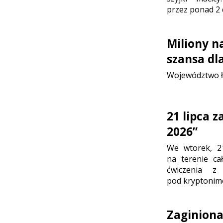
przez ponad 2 
Miliony n
szansa dl
Województwo ł
21 lipca 
2026”
We wtorek, 2
na terenie ca
ćwiczenia z
pod kryptonim
Zaginion