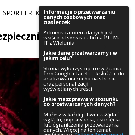
Informacje o przetwarzaniu
SPORT I REKREACJA
|
INWESTYCJE
danych osobowych oraz
ciasteczek
Administratorem danych jest
ezpiecznie
Szukaj
właściciel serwisu - firma RTFM-
IT z Wielunia
Jakie dane przetwarzamy i w
jakim celu?
Kategorie
Strona wykorzystuje rozwiązania
firm Google i Facebook służące do
Architektura
analizowania ruchu na stronie
Gospodarka
oraz personalizacji
Handel
wyświetlanych treści.
Infrastruktura
Jakie masz prawa w stosunku
Komunikaty
do przetwarzanych danych?
Kultura
Możesz w każdej chwili zażądać
Polityka
wglądu, poprawienia, usunięcia
Pozostałe
lub ograniczenia przetwarzania
Psychologia
danych. Więcej na ten temat
Rolnictwo
znajdziesz w
Polityce Prywatności