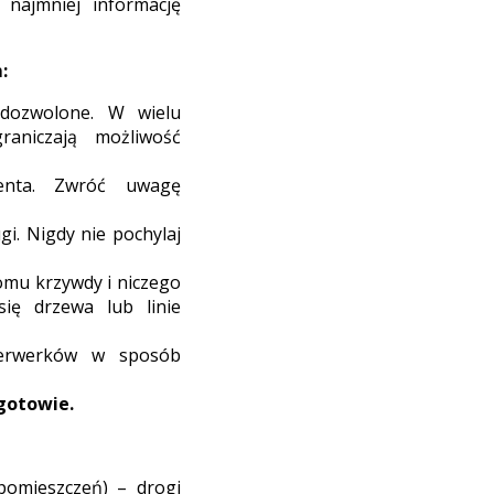
 najmniej informację
:
 dozwolone. W wielu
raniczają możliwość
ucenta. Zwróć uwagę
gi. Nigdy nie pochylaj
komu krzywdy i niczego
się drzewa lub linie
ajerwerków w sposób
gotowie.
pomieszczeń) – drogi