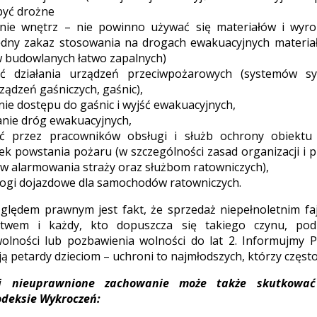
być drożne
nie wnętrz – nie powinno używać się materiałów i wyr
ędny zakaz stosowania na drogach ewakuacyjnych materiał
 budowlanych łatwo zapalnych)
ć działania urządzeń przeciwpożarowych (systemów syg
rządzeń gaśniczych, gaśnic),
ie dostępu do gaśnic i wyjść ewakuacyjnych,
nie dróg ewakuacyjnych,
ć przez pracowników obsługi i służb ochrony obiektu
k powstania pożaru (w szczególności zasad organizacji i 
w alarmowania straży oraz służbom ratowniczych),
ogi dojazdowe dla samochodów ratowniczych.
zględem prawnym jest fakt, że sprzedaż niepełnoletnim f
stwem i każdy, kto dopuszcza się takiego czynu, pod
olności lub pozbawienia wolności do lat 2. Informujmy P
ą petardy dzieciom – uchroni to najmłodszych, którzy często
i nieuprawnione zachowanie może także skutkować 
odeksie Wykroczeń: