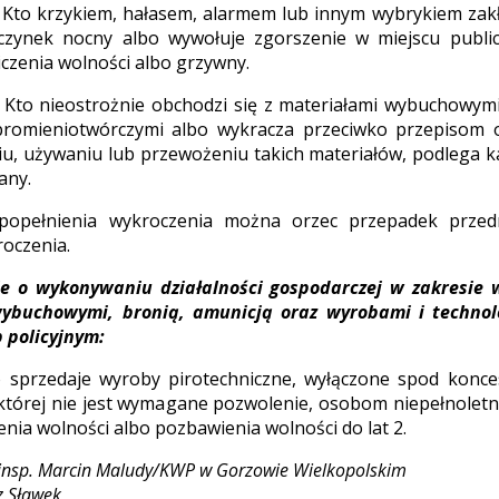
1. Kto krzykiem, hałasem, alarmem lub innym wybrykiem zak
oczynek nocny albo wywołuje zgorszenie w miejscu publi
iczenia wolności albo grzywny.
1. Kto nieostrożnie obchodzi się z materiałami wybuchowym
promieniotwórczymi albo wykracza przeciwko przepisom o
, używaniu lub przewożeniu takich materiałów, podlega k
any.
popełnienia wykroczenia można orzec przepadek przed
oczenia.
e o wykonywaniu działalności gospodarczej w zakresie 
ybuchowymi, bronią, amunicją oraz wyrobami i technol
 policyjnym:
to sprzedaje wyroby pirotechniczne, wyłączone spod konc
której nie jest wymagane pozwolenie, osobom niepełnoletn
enia wolności albo pozbawienia wolności do lat 2.
insp. Marcin Maludy/KWP w Gorzowie Wielkopolskim
z Sławek