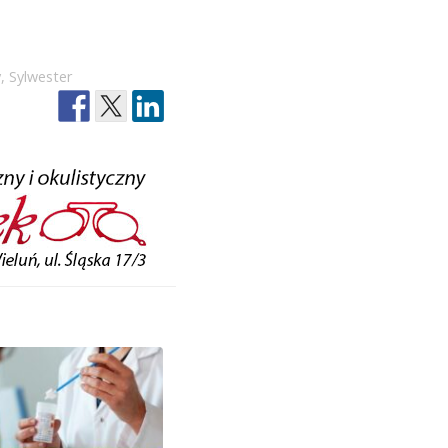
y
,
Sylwester