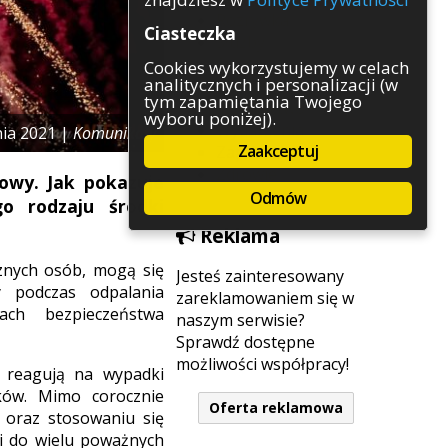
Rozrywka
Ciasteczka
Służby
Sport
Cookies wykorzystujemy w celach
analitycznych i personalizacji (w
Środowisko
tym zapamiętania Twojego
Szkolnictwo
wyboru poniżej).
Wydarzenia
ia 2021 |
Komunikaty
Zaakceptuj
Zapowiedzi
Zdrowie
owy. Jak pokazuje
Odmów
go rodzaju środki
Reklama
cznych osób, mogą się
Jesteś zainteresowany
y podczas odpalania
zareklamowaniem się w
ch bezpieczeństwa
naszym serwisie?
Sprawdź dostępne
możliwości współpracy!
y reagują na wypadki
ków. Mimo corocznie
Oferta reklamowa
 oraz stosowaniu się
i do wielu poważnych