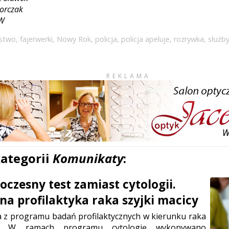
Florczak
KW
ństwo
,
fajerwerki
,
Nowy Rok
,
policja
,
policja apeluje
,
rozrywka
,
służb
REKLAMA
kategorii
Komunikaty
:
czesny test zamiast cytologii.
a profilaktyka raka szyjki macicy
a z programu badań profilaktycznych w kierunku raka
cy. W ramach programu cytologię wykonywano