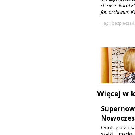
st. sierż. Karol 
fot. archiwum 
Tagi:
bezpiecze
Więcej w 
Supernowo
Nowoczesn
Cytologia znik
szyjki maci