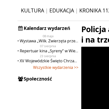
KULTURA
|
EDUKACJA
|
KRONIKA 11
Policja
Kalendarz wydarzeń
08 maja
i na tr
Wystawa „Wilk. Zwierzęta przeklęte”
07 sierpnia
Repertuar kina „Syreny” w Wieluniu w dn. od 7 do 13 sierpnia
23 sierpnia
XV Wojewódzkie Święto Chrzanu
Wszystkie wydarzenia >>
Społeczność