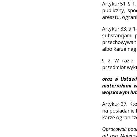
Artykuł 51. § 
publiczny, sp
aresztu, ogran
Artykuł 83. § 
substancjami 
przechowywaniu
albo karze nag
§ 2. W razie 
przedmiot wykr
oraz w Ustawi
materiałami w
wojskowym lub
Artykuł 37. K
na posiadanie 
karze ogranicz
Opracował: pod
mł. asp. Mateus