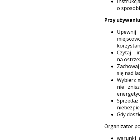
Instrukc
o sposobi
Przy używani
Upewnij 
miejscow
korzystan
Czytaj i
na ostrze
Zachowaj 
się nad ł
Wybierz m
nie znis
energetyc
Sprzedaż
niebezpie
Gdy doszł
Organizator po
warunki 