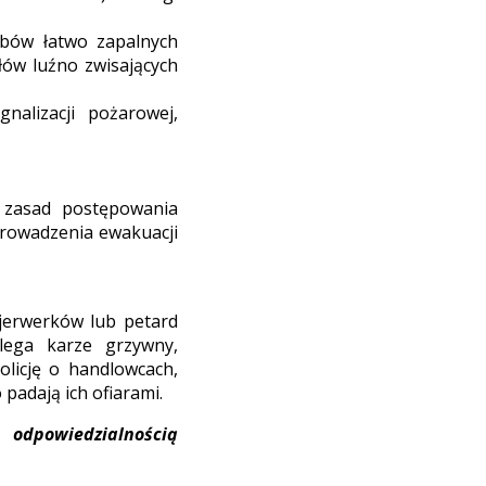
obów łatwo zapalnych
ów luźno zwisających
nalizacji pożarowej,
 zasad postępowania
prowadzenia ewakuacji
ajerwerków lub petard
lega karze grzywny,
olicję o handlowcach,
 padają ich ofiarami.
odpowiedzialnością