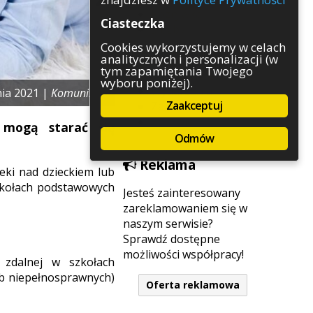
Rozrywka
Ciasteczka
Służby
Sport
Cookies wykorzystujemy w celach
analitycznych i personalizacji (w
Środowisko
tym zapamiętania Twojego
Szkolnictwo
wyboru poniżej).
Wydarzenia
ia 2021 |
Komunikaty
Zaakceptuj
Zapowiedzi
Zdrowie
 mogą starać się
Odmów
Reklama
eki nad dzieckiem lub
zkołach podstawowych
Jesteś zainteresowany
zareklamowaniem się w
naszym serwisie?
Sprawdź dostępne
możliwości współpracy!
zdalnej w szkołach
ób niepełnosprawnych)
Oferta reklamowa