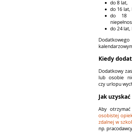
do 8 lat,
do 16 lat
do 18 l
niepełnos
do 24 lat
Dodatkowego z
kalendarzowym
Kiedy dodat
Dodatkowy zasi
lub osobie ni
czy urlopu wy
Jak uzyskać
Aby otrzymać
osobistej opi
zdalnej w szko
np. pracodawcy