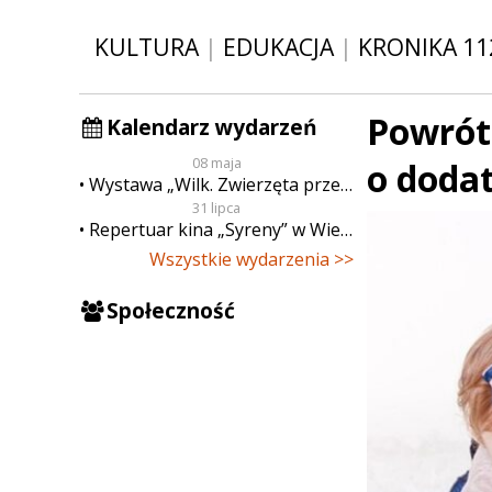
KULTURA
|
EDUKACJA
|
KRONIKA 11
Powrót 
Kalendarz wydarzeń
08 maja
o doda
Wystawa „Wilk. Zwierzęta przeklęte”
31 lipca
Repertuar kina „Syreny” w Wieluniu w dn. od 31 lipca do 6 sierpnia
Wszystkie wydarzenia >>
Społeczność