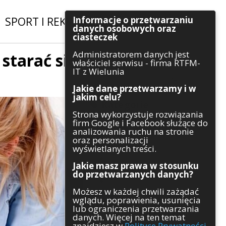
Informacje o przetwarzaniu
SPORT I REKREACJA
|
INWESTYCJE
danych osobowych oraz
ciasteczek
Administratorem danych jest
starać się
Szukaj
właściciel serwisu - firma RTFM-
IT z Wielunia
Jakie dane przetwarzamy i w
jakim celu?
Kategorie
Strona wykorzystuje rozwiązania
firm Google i Facebook służące do
Architektura
analizowania ruchu na stronie
Gospodarka
oraz personalizacji
Handel
wyświetlanych treści.
Infrastruktura
Jakie masz prawa w stosunku
Komunikaty
do przetwarzanych danych?
Kultura
Możesz w każdej chwili zażądać
Polityka
wglądu, poprawienia, usunięcia
Pozostałe
lub ograniczenia przetwarzania
Psychologia
danych. Więcej na ten temat
Rolnictwo
znajdziesz w
Polityce Prywatności