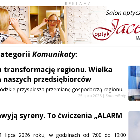
REKLAMA
kategorii
Komunikaty
:
a transformację regionu. Wielka
a naszych przedsiębiorców
ódzkie przyspiesza przemianę gospodarczą regionu.
25 lipca 2026
|
Komunikaty
zawyją syreny. To ćwiczenia „ALARM
1 lipca 2026 roku, w godzinach od 7:00 do 19:00