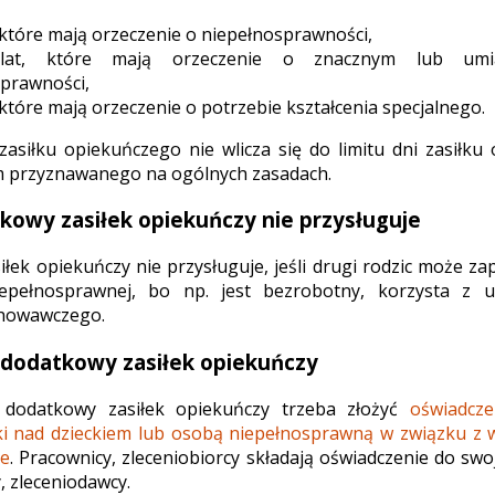
, które mają orzeczenie o niepełnosprawności,
at, które mają orzeczenie o znacznym lub umi
prawności,
, które mają orzeczenie o potrzebie kształcenia specjalnego.
asiłku opiekuńczego nie wlicza się do limitu dni zasiłk
 przyznawanego na ogólnych zasadach.
kowy zasiłek opiekuńczy nie przysługuje
łek opiekuńczy nie przysługuje, jeśli drugi rodzic może z
epełnosprawnej, bo np. jest bezrobotny, korzysta z ur
chowawczego.
 dodatkowy zasiłek opiekuńczy
 dodatkowy zasiłek opiekuńczy trzeba złożyć
oświadcz
eki nad dzieckiem lub osobą niepełnosprawną w związku z
le
. Pracownicy, zleceniobiorcy składają oświadczenie do swo
, zleceniodawcy.