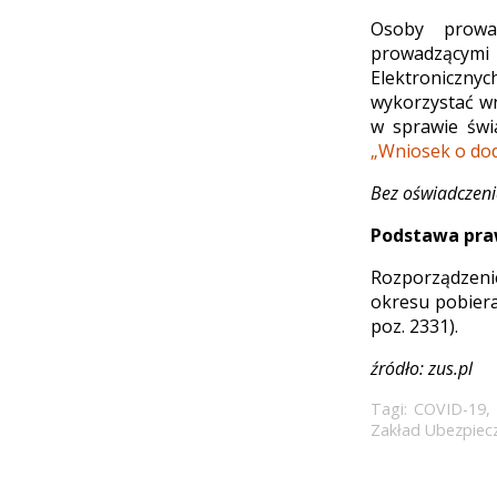
Osoby prowad
prowadzącymi d
Elektroniczn
wykorzystać wn
w sprawie świ
„Wniosek o dod
Bez oświadczenia
Podstawa pr
Rozporządzeni
okresu pobiera
poz. 2331).
źródło: zus.pl
Tagi:
COVID-19
Zakład Ubezpiec