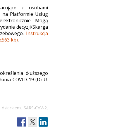
racujące z osobami
o na Platformie Usług
lektronicznie. Mogą
ydanie decyzji/Skarga
grzebowego.
Instrukcja
c563 kb)
.
określenia dłuższego
łania COVID-19 (Dz.U.
 dzieckiem
,
SARS-CoV-2
,