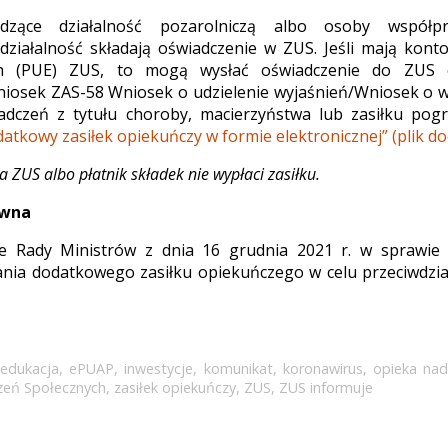
zące działalność pozarolniczą albo osoby współp
ziałalność składają oświadczenie w ZUS. Jeśli mają kont
ych (PUE) ZUS, to mogą wysłać oświadczenie do ZUS e
iosek ZAS-58 Wniosek o udzielenie wyjaśnień/Wniosek o w
adczeń z tytułu choroby, macierzyństwa lub zasiłku po
atkowy zasiłek opiekuńczy w formie elektronicznej” (plik do
 ZUS albo płatnik składek nie wypłaci zasiłku.
awna
e Rady Ministrów z dnia 16 grudnia 2021 r. w sprawie 
nia dodatkowego zasiłku opiekuńczego w celu przeciwdzia
,
edukacja
,
ePUAP
,
inwestycje
,
komunikat
,
koronawirus
,
opieka nad
zeń Społecznych
,
zasiłek opiekuńczy
,
ZUS
,
ZUS informuje