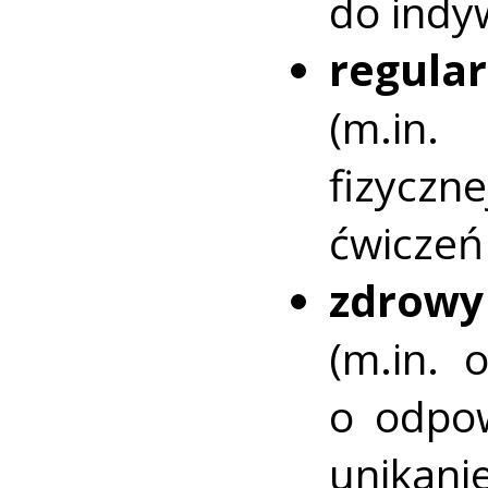
do indy
regul
(m.in.
fizyczn
ćwiczeń
zdrowy
(m.in. 
o odpow
unikanie