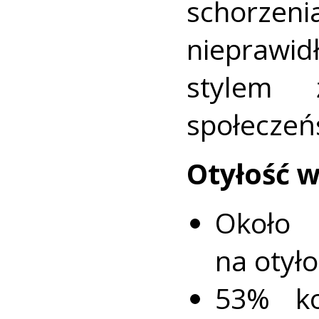
schor
nieprawid
stylem 
społeczeń
Otyłość w
Około
na otyło
53% ko