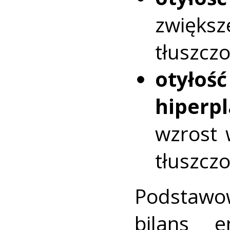
zwięk
tłuszcz
otył
hiperp
wzrost 
tłuszcz
Podstawo
bilans e