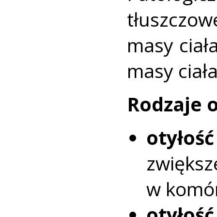
tłuszczow
masy ciał
masy ciała
Rodzaje o
otyłoś
zwięk
w komór
otyło