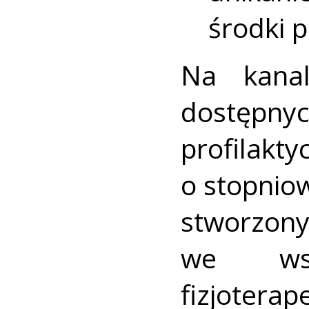
środki 
Na kana
dostęp
profilakt
o stopnio
stworz
we wsp
fizjote