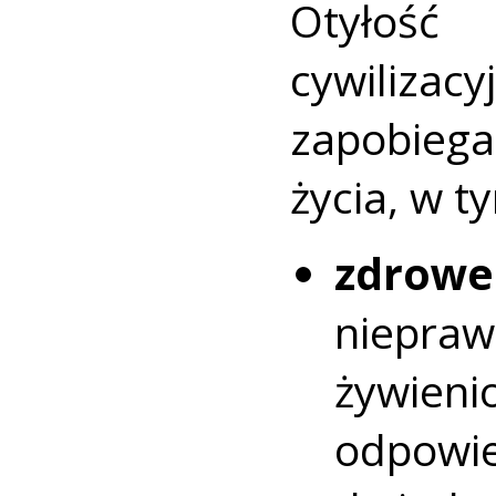
Otyłoś
cywiliz
zapobieg
życia, w t
zdrow
niep
żywie
odpowi