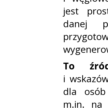
jest pros
danej 
przygot
wygenerow
To źród
i wskazów
dla osób
m.in. na 