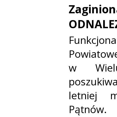
Zaginion
ODNALE
Funkcjon
Powiat
w Wielu
poszukiwa
letniej 
Pątnów.