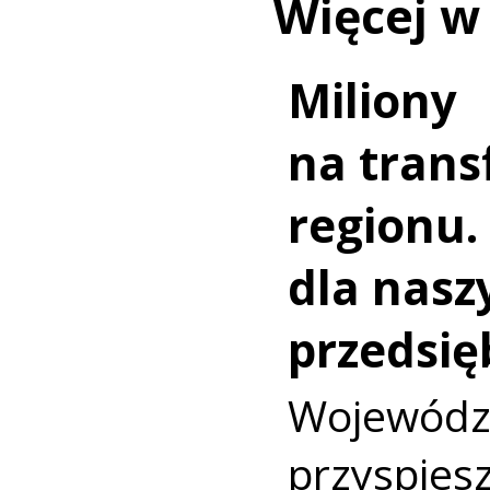
Więcej w
Miliony
na trans
regionu.
dla nasz
przedsię
Wojewó
przyspi