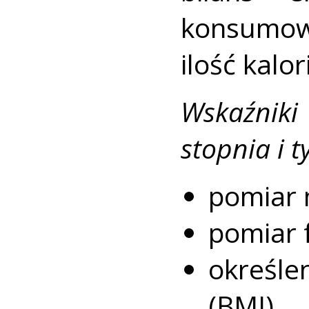
konsumow
ilość kalo
Wskaźnik
stopnia i t
pomiar 
pomiar 
określ
(BMI),