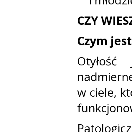
CZY WIES
Czym jest
Otyłość
nadmiern
w ciele, 
funkcjono
Patologi