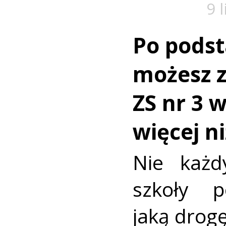
9 
Po pods
możesz z
ZS nr 3 
więcej n
Nie każd
szkoły p
jaką drog