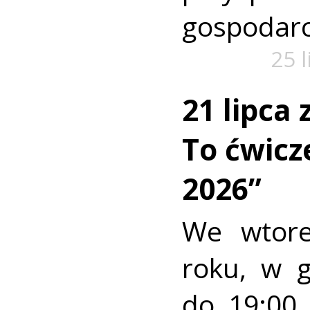
gospodarc
25 
21 lipca
To ćwic
2026”
We wtore
roku, w 
do 19:00 