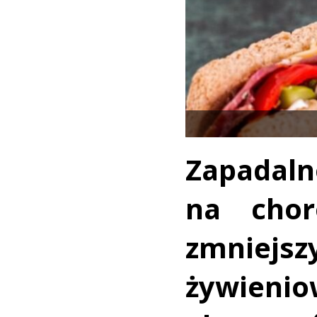
Zapada
na chor
zmniejsz
żywien