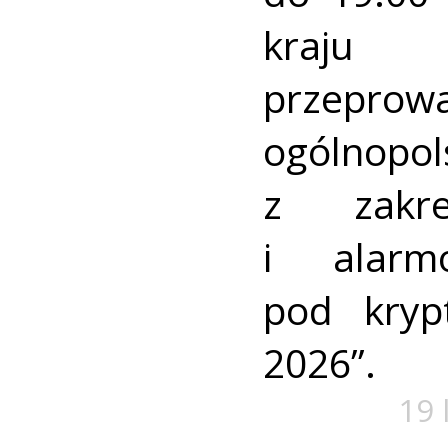
kraj
przeprow
ogólnopo
z zakre
i alarm
pod kry
2026”.
19 