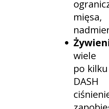
ograni
mięsa, 
nadmiern
Żywien
wiele 
po kilk
DASH n
ciśnie
zapobie