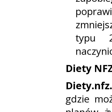
popraw
zmniejs
typu 
naczyni
Diety NF
Diety.nfz
gdzie moż
planów ż