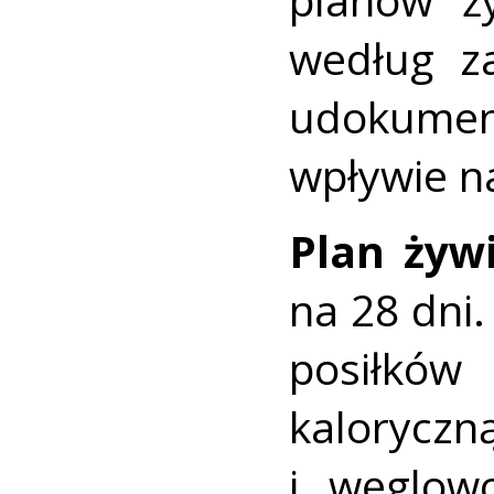
według za
udokume
wpływie n
Plan żyw
na 28 dni.
posiłkó
kaloryczną
i węglow