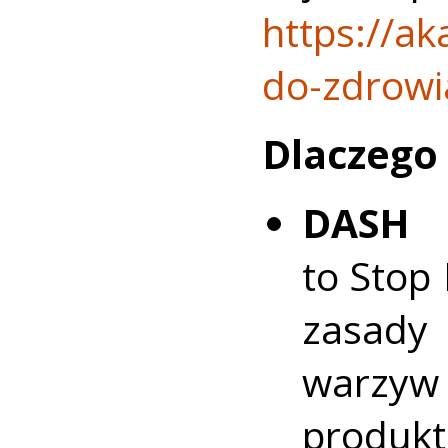
https://ak
do-zdrowi
Dlaczego
DASH
(
to Stop
zasady
warzyw 
prod