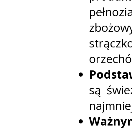
pełno
zbożo
strączk
orzechów
Podst
są świe
najmnie
Ważny