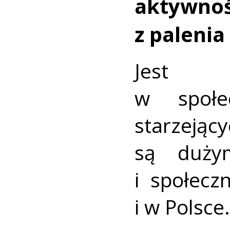
aktywnoś
z palenia
Jest 
w społec
starzejąc
są duży
i społecz
i w Polsce.