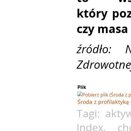
który po
czy masa 
źródło: N
Zdrowotnej
Plik
Środa z profilaktyką 
Tagi:
akty
Index
,
ch