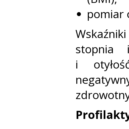
pomiar 
Wskaźnik
stopnia 
i otyło
negaty
zdrowotny
Profilakt