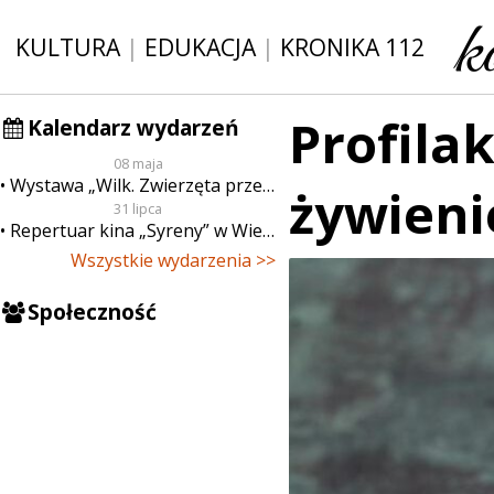
KULTURA
|
EDUKACJA
|
KRONIKA 112
Profila
Kalendarz wydarzeń
08 maja
Wystawa „Wilk. Zwierzęta przeklęte”
żywieni
31 lipca
Repertuar kina „Syreny” w Wieluniu w dn. od 31 lipca do 6 sierpnia
Wszystkie wydarzenia >>
Społeczność