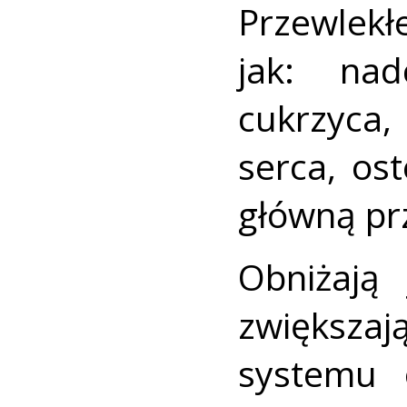
Przewlekł
jak: nadc
cukrzyca,
serca, os
główną pr
Obniżają 
zwiększaj
systemu 