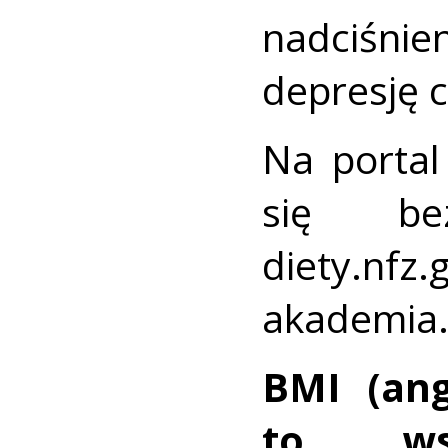
nadciśni
depresję c
Na porta
się be
diety.n
akademia.
BMI (an
to ws