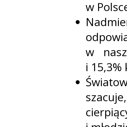
w Polsc
Nadmie
odpow
w nasz
i 15,3% 
Światow
szacuj
cierpi
i młodzi