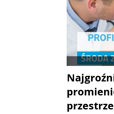
Najgroź
promien
przestr