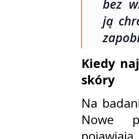
bez w
ją chr
zapob
Kiedy na
skóry
Na badani
Nowe pr
pojawia