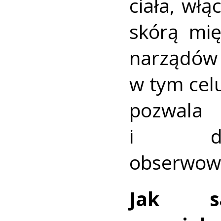
ciała, włą
skórą mię
narządów
w tym cel
pozwala 
i dod
obserwow
Jak sa