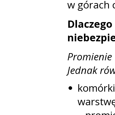
w górach 
Dlaczeg
niebezpi
Promienie
Jednak rów
komórki
warstwę
– promi