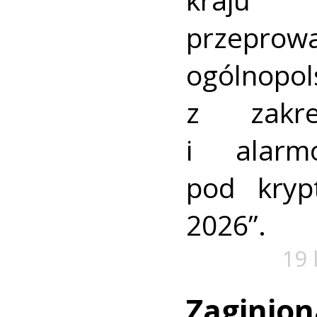
przeprow
ogólnopo
z zakre
i alarm
pod kry
2026”.
19 
Zaginion