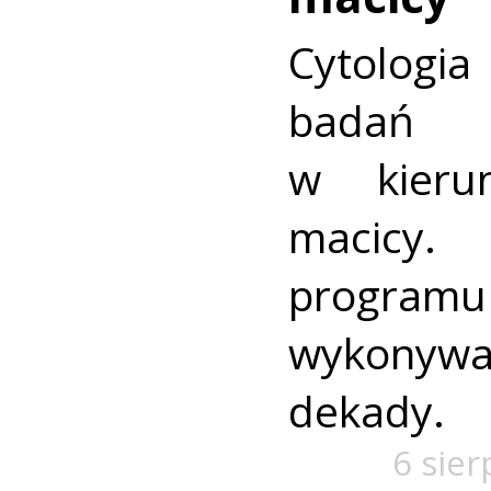
Cytologia
badań p
w kieru
macic
progra
wykonywa
dekady.
6 sier