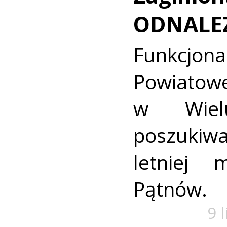
ODNALE
Funkcjon
Powiat
w Wielu
poszukiwa
letniej 
Pątnów.
9 