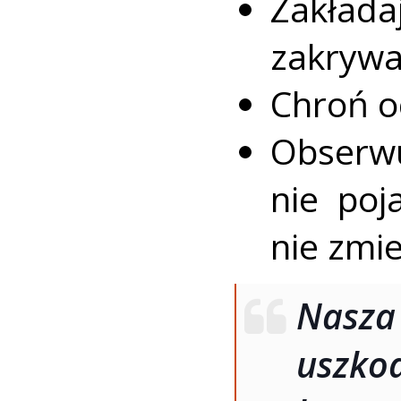
Zakła
zakrywa
Chroń o
Obserw
nie poj
nie zmie
Nasz
uszkod