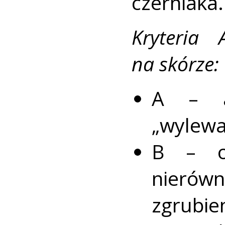
czerniaka.
Kryteria
na skórze:
A – a
„wylewaj
B – o 
nieró
zgrubien