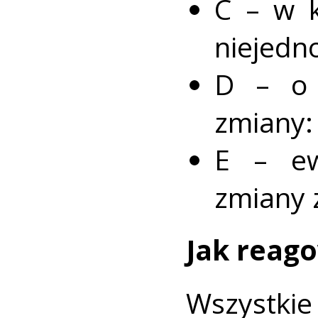
C – w k
niejedno
D – o 
zmiany:
E – ewo
zmiany 
Jak reag
Wszyst