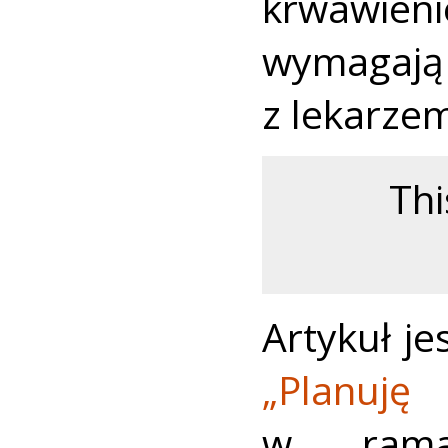
krwawien
wymagają 
z lekarze
Thi
Artykuł je
„Planuję 
w ramac