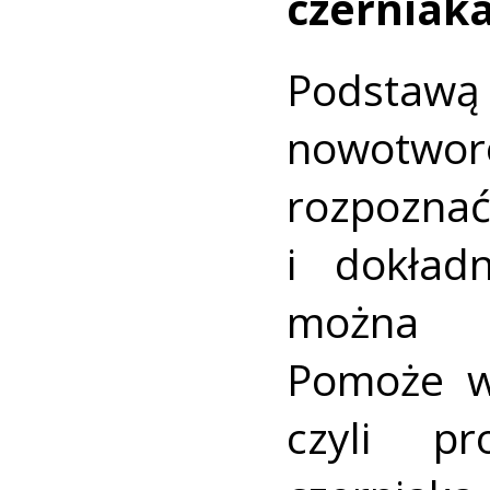
czerniak
Podstawą
nowotwo
rozpozna
i dokład
można p
Pomoże w
czyli pr