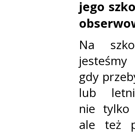
jego szko
obserwow
Na szko
jesteś
gdy przeb
lub let
nie tylk
ale też 