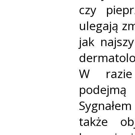
czy piepr
ulegają zm
jak najsz
dermatol
W razie 
podejmą 
Sygnałe
także ob