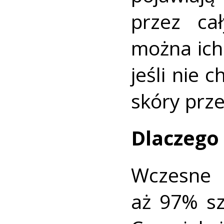
przez ca
można ich
jeśli nie 
skóry prz
Dlaczego 
Wczesne 
aż 97% sz