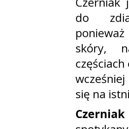
Czerniak 
do zdia
ponieważ
skóry, n
częściach
wcześniej
się na ist
Czerniak
spotykan