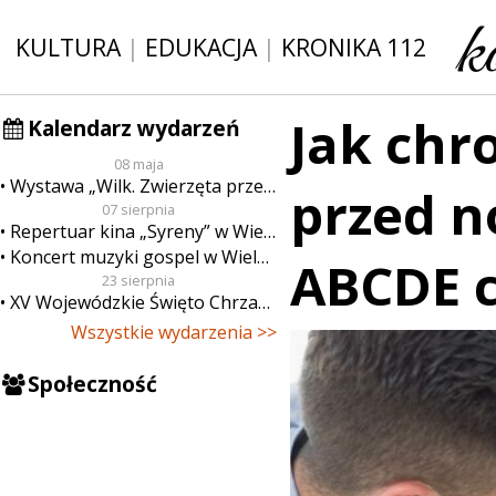
KULTURA
|
EDUKACJA
|
KRONIKA 112
Jak chro
Kalendarz wydarzeń
08 maja
Wystawa „Wilk. Zwierzęta przeklęte”
przed 
07 sierpnia
Repertuar kina „Syreny” w Wieluniu w dn. od 7 do 13 sierpnia
Koncert muzyki gospel w Wieluniu
ABCDE c
23 sierpnia
XV Wojewódzkie Święto Chrzanu
Wszystkie wydarzenia >>
Społeczność