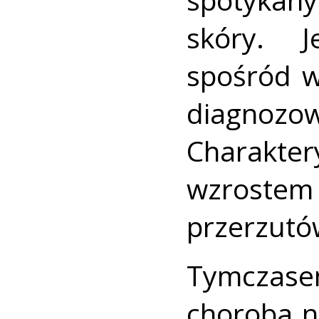
skóry. J
spośród w
diagnozow
Charakt
wzrostem
przerzutów
Tymczasem
choroba n