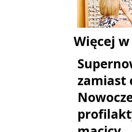
Więcej w
Superno
zamiast c
Nowocz
profilakt
macicy