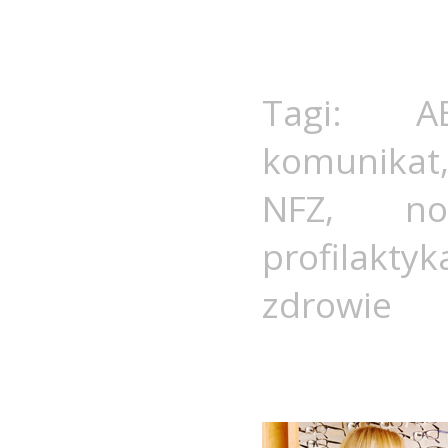
Tagi:
A
komunikat
NFZ
,
no
profilaktyk
zdrowie