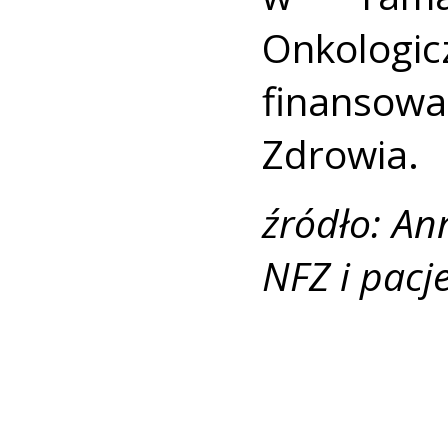
Onkologi
finansow
Zdrowia.
źródło: A
NFZ i pacj