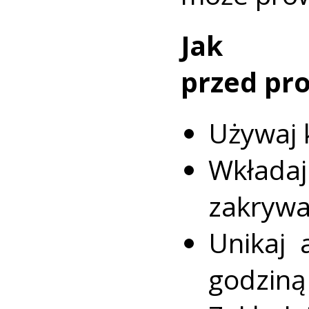
Jak
przed pr
Używaj 
Wkład
zakrywaj
Unikaj 
godziną