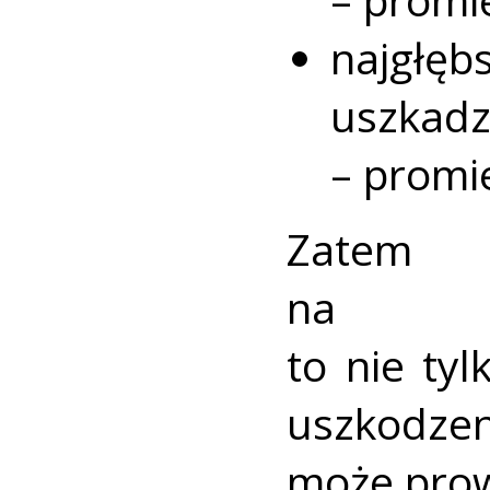
najgłęb
uszkadz
– promi
Zatem 
na pr
to nie tyl
uszkodze
może prow