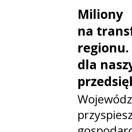
Miliony
na trans
regionu.
dla nasz
przedsię
Wojewó
przyspi
gospodarc