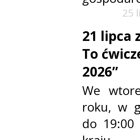
25 
21 lipca
To ćwic
2026”
We wtore
roku, w 
do 19:00 
kraj