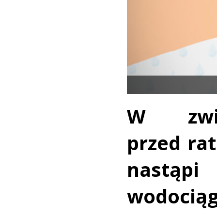
W zwi
przed ra
nastąp
wodociąg