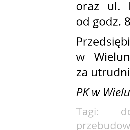
oraz ul. 
od godz. 8
Przeds
w Wielun
za utrudni
PK w Wiel
Tagi:
d
przebudow