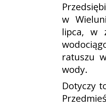
Przeds
w Wielun
lipca, w
wodociągo
ratuszu 
wody.
Dotyczy t
Przedm