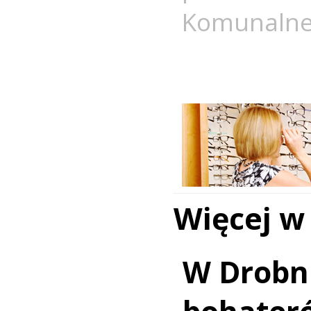
Komunaln
Więcej w
W Drobn