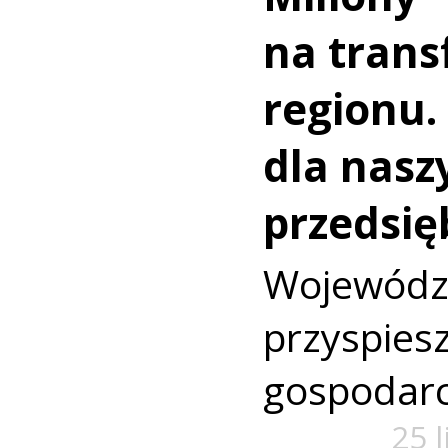
na trans
regionu.
dla nasz
przedsię
Wojewó
przyspi
gospodarc
25 