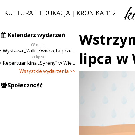
KULTURA
|
EDUKACJA
|
KRONIKA 112
Wstrzy
Kalendarz wydarzeń
08 maja
Wystawa „Wilk. Zwierzęta przeklęte”
lipca w
31 lipca
Repertuar kina „Syreny” w Wieluniu w dn. od 31 lipca do 6 sierpnia
Wszystkie wydarzenia >>
Społeczność