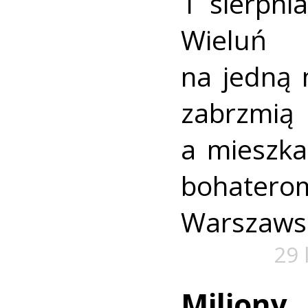
1 sierpni
Wieluń
na jedną 
zabrzmią
a mieszk
bohate
Warszaws
29 
Miliony