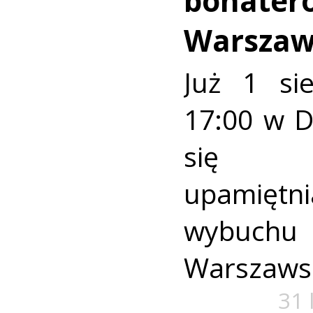
bohater
Warszaw
Już 1 si
17:00 w 
się u
upamiętni
wybuch
Warszaws
31 