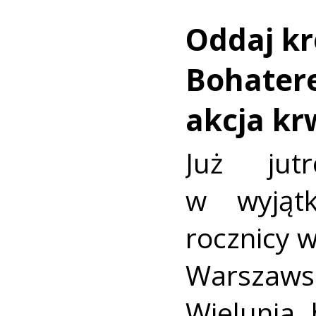
Oddaj kr
Bohatere
akcja k
Już jut
w wyjąt
rocznicy 
Warszaws
Wielunia 